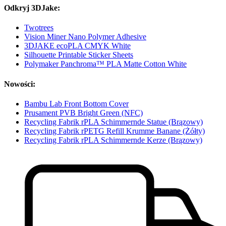
Odkryj 3DJake:
Twotrees
Vision Miner Nano Polymer Adhesive
3DJAKE ecoPLA CMYK White
Silhouette Printable Sticker Sheets
Polymaker Panchroma™ PLA Matte Cotton White
Nowości:
Bambu Lab Front Bottom Cover
Prusament PVB Bright Green (NFC)
Recycling Fabrik rPLA Schimmernde Statue (Brązowy)
Recycling Fabrik rPETG Refill Krumme Banane (Żółty)
Recycling Fabrik rPLA Schimmernde Kerze (Brązowy)