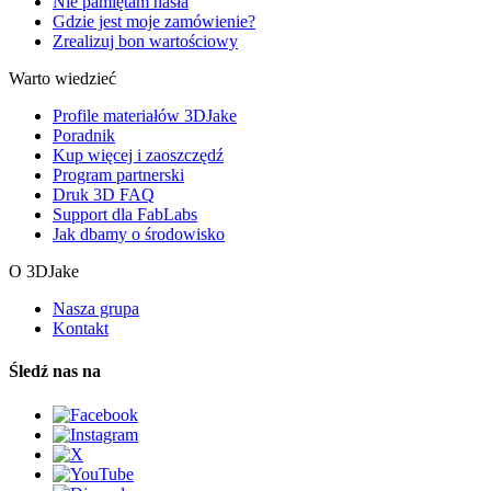
Nie pamiętam hasła
Gdzie jest moje zamówienie?
Zrealizuj bon wartościowy
Warto wiedzieć
Profile materiałów 3DJake
Poradnik
Kup więcej i zaoszczędź
Program partnerski
Druk 3D FAQ
Support dla FabLabs
Jak dbamy o środowisko
O 3DJake
Nasza grupa
Kontakt
Śledź nas na