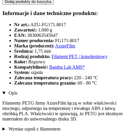
Dodaj produkty do koszyka
Informacje i dane techniczne produktu:
Nr art.:
AZU-FG171-8017
Zawartość:
1.000 g
EAN:
3830063545647
Numer producenta:
FG171-8017
Marka (producent):
AzureFilm
Średnica:
1,75 mm
Rodzaj produktu:
Filament PET / kopoliestrowy
Kolor:
Brązowy
Kompatybilność:
Bambu Lab AMS*
System:
szpula
Zalecana temperatura pracy:
220 - 240 °C
Zalecana temperatura grzania:
60 - 80 °C
Opis
Filamenty PETG firmy AzureFilm łączą w sobie właściwości
mocnego, odpornego na temperaturę i trwałego ABS z łatwą
obróbką PLA. Właściwości te sprawiają, że PETG jest idealnym
materiałem do uniwersalnego druku 3D.
Wymiar szpuli z filamentem