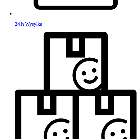
24 h
Wysyłka