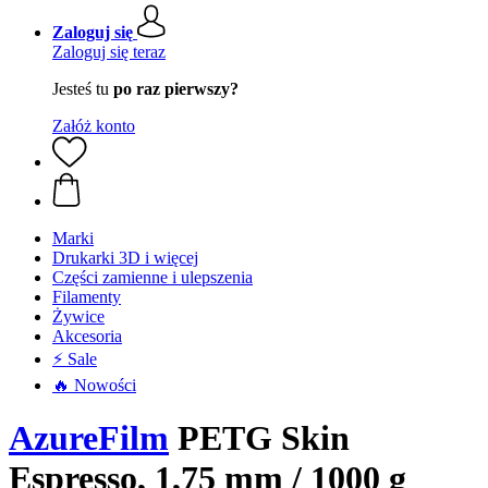
Zaloguj się
Zaloguj się teraz
Jesteś tu
po raz pierwszy?
Załóż konto
Marki
Drukarki 3D i więcej
Części zamienne i ulepszenia
Filamenty
Żywice
Akcesoria
⚡ Sale
🔥 Nowości
AzureFilm
PETG Skin
Espresso, 1,75 mm / 1000 g