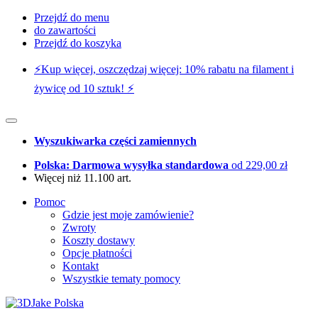
Przejdź do menu
do zawartości
Przejdź do koszyka
⚡️Kup więcej, oszczędzaj więcej: 10% rabatu na filament i
żywicę od 10 sztuk! ⚡️
Wyszukiwarka części zamiennych
Polska: Darmowa wysyłka standardowa
od 229,00 zł
Więcej niż 11.100 art.
Pomoc
Gdzie jest moje zamówienie?
Zwroty
Koszty dostawy
Opcje płatności
Kontakt
Wszystkie tematy pomocy