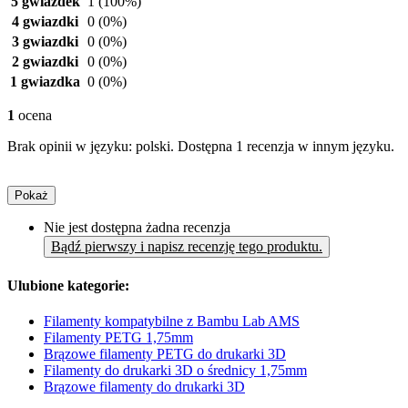
5 gwiazdek
1
(100%)
4 gwiazdki
0
(0%)
3 gwiazdki
0
(0%)
2 gwiazdki
0
(0%)
1 gwiazdka
0
(0%)
1
ocena
Brak opinii w języku: polski. Dostępna 1 recenzja w innym języku.
Pokaż
Nie jest dostępna żadna recenzja
Bądź pierwszy i napisz recenzję tego produktu.
Ulubione kategorie:
Filamenty kompatybilne z Bambu Lab AMS
Filamenty PETG 1,75mm
Brązowe filamenty PETG do drukarki 3D
Filamenty do drukarki 3D o średnicy 1,75mm
Brązowe filamenty do drukarki 3D