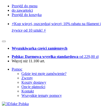
Przejdź do menu
do zawartości
Przejdź do koszyka
⚡️Kup więcej, oszczędzaj więcej: 10% rabatu na filament i
żywicę od 10 sztuk! ⚡️
Wyszukiwarka części zamiennych
Polska: Darmowa wysyłka standardowa
od 229,00 zł
Więcej niż 11.100 art.
Pomoc
Gdzie jest moje zamówienie?
Zwroty
Koszty dostawy
Opcje płatności
Kontakt
Wszystkie tematy pomocy