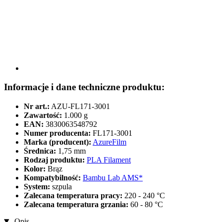
Informacje i dane techniczne produktu:
Nr art.:
AZU-FL171-3001
Zawartość:
1.000 g
EAN:
3830063548792
Numer producenta:
FL171-3001
Marka (producent):
AzureFilm
Średnica:
1,75 mm
Rodzaj produktu:
PLA Filament
Kolor:
Brąz
Kompatybilność:
Bambu Lab AMS*
System:
szpula
Zalecana temperatura pracy:
220 - 240 °C
Zalecana temperatura grzania:
60 - 80 °C
Opis