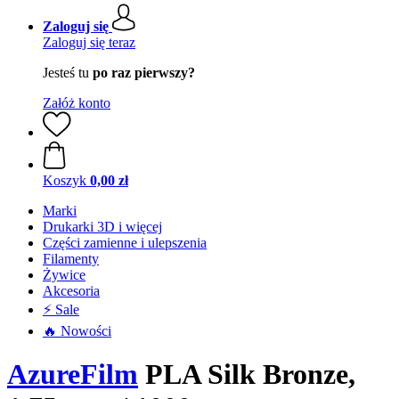
Zaloguj się
Zaloguj się teraz
Jesteś tu
po raz pierwszy?
Załóż konto
Koszyk
0,00 zł
Marki
Drukarki 3D i więcej
Części zamienne i ulepszenia
Filamenty
Żywice
Akcesoria
⚡ Sale
🔥 Nowości
AzureFilm
PLA Silk Bronze,