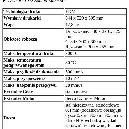
►
Drukarka 3D Bambu Lab ASL:
Technologia druku
FDM
Wymiary drukarki
544 x 529 x 505 mm
Waga
12,8 kg
Drukowanie: 330 x 320 x 325
mm
Objętość robocza
Cięcie: 300 x 300 mm
Rysowanie: 300 x 255 mm
Maks. temperatura druku
300 °C
Maks. temperatura
80 °C
podgrzewanego stołu
Maks. prędkość drukowania
500 mm/s
Maks. przyspieszenie
10 m/s²
Maks. natężenie przepływu
28 mm³/s
Extruder Gear
stal hartowana
Extruder Motor
Servo Extruder Motor
stal nierdzewna, standardowo
0,4 mm (dodatkowo obsługuje
dysze 0,2 mm/0,6 mm/0,8 mm,
Dysza
które NIE wchodzą w skład
zestawu), wbudowany Filament