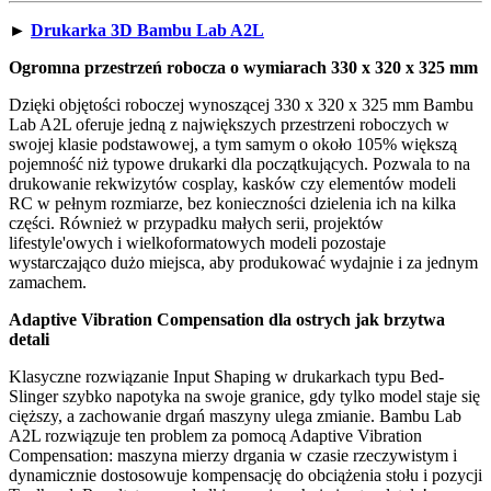
►
Drukarka 3D Bambu Lab A2L
Ogromna przestrzeń robocza o wymiarach 330 x 320 x 325 mm
Dzięki objętości roboczej wynoszącej 330 x 320 x 325 mm Bambu
Lab A2L oferuje jedną z największych przestrzeni roboczych w
swojej klasie podstawowej, a tym samym o około 105% większą
pojemność niż typowe drukarki dla początkujących. Pozwala to na
drukowanie rekwizytów cosplay, kasków czy elementów modeli
RC w pełnym rozmiarze, bez konieczności dzielenia ich na kilka
części. Również w przypadku małych serii, projektów
lifestyle'owych i wielkoformatowych modeli pozostaje
wystarczająco dużo miejsca, aby produkować wydajnie i za jednym
zamachem.
Adaptive Vibration Compensation dla ostrych jak brzytwa
detali
Klasyczne rozwiązanie Input Shaping w drukarkach typu Bed-
Slinger szybko napotyka na swoje granice, gdy tylko model staje się
cięższy, a zachowanie drgań maszyny ulega zmianie. Bambu Lab
A2L rozwiązuje ten problem za pomocą Adaptive Vibration
Compensation: maszyna mierzy drgania w czasie rzeczywistym i
dynamicznie dostosowuje kompensację do obciążenia stołu i pozycji