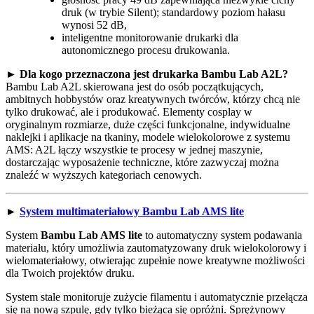
druk (w trybie Silent); standardowy poziom hałasu
wynosi 52 dB,
inteligentne monitorowanie drukarki dla
autonomicznego procesu drukowania.
►
Dla kogo przeznaczona jest drukarka Bambu Lab A2L?
Bambu Lab A2L skierowana jest do osób początkujących,
ambitnych hobbystów oraz kreatywnych twórców, którzy chcą nie
tylko drukować, ale i produkować. Elementy cosplay w
oryginalnym rozmiarze, duże części funkcjonalne, indywidualne
naklejki i aplikacje na tkaniny, modele wielokolorowe z systemu
AMS: A2L łączy wszystkie te procesy w jednej maszynie,
dostarczając wyposażenie techniczne, które zazwyczaj można
znaleźć w wyższych kategoriach cenowych.
►
System multimateriałowy Bambu Lab AMS lite
System
Bambu Lab AMS lite
to automatyczny system podawania
materiału, który umożliwia zautomatyzowany druk wielokolorowy i
wielomateriałowy, otwierając zupełnie nowe kreatywne możliwości
dla Twoich projektów druku.
System stale monitoruje zużycie filamentu i automatycznie przełącza
się na nową szpulę, gdy tylko bieżąca się opróżni. Sprężynowy