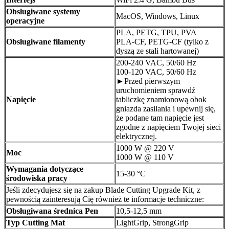
Obsługiwane systemy
MacOS, Windows, Linux
operacyjne
PLA, PETG, TPU, PVA
Obsługiwane filamenty
PLA-CF, PETG-CF (tylko z
dyszą ze stali hartowanej)
200-240 VAC, 50/60 Hz
100-120 VAC, 50/60 Hz
►Przed pierwszym
uruchomieniem sprawdź
Napięcie
tabliczkę znamionową obok
gniazda zasilania i upewnij się,
że podane tam napięcie jest
zgodne z napięciem Twojej sieci
elektrycznej.
1000 W @ 220 V
Moc
1000 W @ 110 V
Wymagania dotyczące
15-30 °C
środowiska pracy
Jeśli zdecydujesz się na zakup Blade Cutting Upgrade Kit, z
pewnością zainteresują Cię również te informacje techniczne:
Obsługiwana średnica Pen
10,5-12,5 mm
Typ Cutting Mat
LightGrip, StrongGrip