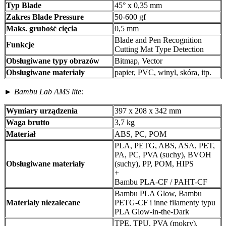
Typ Blade
45° x 0,35 mm
Zakres Blade Pressure
50-600 gf
Maks. grubość cięcia
0,5 mm
Blade and Pen Recognition
Funkcje
Cutting Mat Type Detection
Obsługiwane typy obrazów
Bitmap, Vector
Obsługiwane materiały
papier, PVC, winyl, skóra, itp.
►
Bambu Lab AMS lite:
Wymiary urządzenia
397 x 208 x 342 mm
Waga brutto
3,7 kg
Materiał
ABS, PC, POM
PLA, PETG, ABS, ASA, PET,
PA, PC, PVA (suchy), BVOH
Obsługiwane materiały
(suchy), PP, POM, HIPS
+
Bambu PLA-CF / PAHT-CF
Bambu PLA Glow, Bambu
Materiały niezalecane
PETG-CF i inne filamenty typu
PLA Glow-in-the-Dark
TPE, TPU, PVA (mokry),