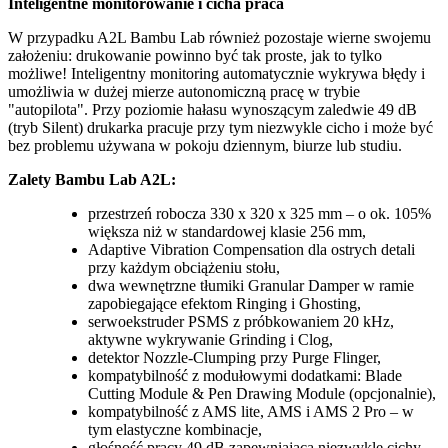
Inteligentne monitorowanie i cicha praca
W przypadku A2L Bambu Lab również pozostaje wierne swojemu
założeniu: drukowanie powinno być tak proste, jak to tylko
możliwe! Inteligentny monitoring automatycznie wykrywa błędy i
umożliwia w dużej mierze autonomiczną pracę w trybie
"autopilota". Przy poziomie hałasu wynoszącym zaledwie 49 dB
(tryb Silent) drukarka pracuje przy tym niezwykle cicho i może być
bez problemu używana w pokoju dziennym, biurze lub studiu.
Zalety Bambu Lab A2L:
przestrzeń robocza 330 x 320 x 325 mm – o ok. 105%
większa niż w standardowej klasie 256 mm,
Adaptive Vibration Compensation dla ostrych detali
przy każdym obciążeniu stołu,
dwa wewnętrzne tłumiki Granular Damper w ramie
zapobiegające efektom Ringing i Ghosting,
serwoekstruder PSMS z próbkowaniem 20 kHz,
aktywne wykrywanie Grinding i Clog,
detektor Nozzle-Clumping przy Purge Flinger,
kompatybilność z modułowymi dodatkami: Blade
Cutting Module & Pen Drawing Module (opcjonalnie),
kompatybilność z AMS lite, AMS i AMS 2 Pro – w
tym elastyczne kombinacje,
głośność pracy 49 dB zapewniająca niezwykle cichy