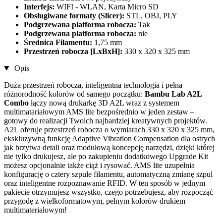
Interfejs:
WIFI - WLAN, Karta Micro SD
Obsługiwane formaty (Slicer):
STL, OBJ, PLY
Podgrzewana platforma robocza:
Tak
Podgrzewana platforma robocza:
nie
Średnica Filamentu:
1,75 mm
Przestrzeń robocza [LxBxH]:
330 x 320 x 325 mm
Opis
Duża przestrzeń robocza, inteligentna technologia i pełna
różnorodność kolorów od samego początku:
Bambu Lab A2L
Combo
łączy nową drukarkę 3D A2L wraz z systemem
multimatariałowym AMS lite bezpośrednio w jeden zestaw –
gotowy do realizacji Twoich najbardziej kreatywnych projektów.
A2L oferuje przestrzeń robocza o wymiarach 330 x 320 x 325 mm,
ekskluzywną funkcję Adaptive Vibration Compensation dla ostrych
jak brzytwa detali oraz modułową koncepcję narzędzi, dzięki której
nie tylko drukujesz, ale po zakupieniu dodatkowego Upgrade Kit
możesz opcjonalnie także ciąż i rysować. AMS lite uzupełnia
konfigurację o cztery szpule filamentu, automatyczną zmianę szpul
oraz inteligentne rozpoznawanie RFID. W ten sposób w jednym
pakiecie otrzymujesz wszystko, czego potrzebujesz, aby rozpocząć
przygodę z wielkoformatowym, pełnym kolorów drukiem
multimateriałowym!