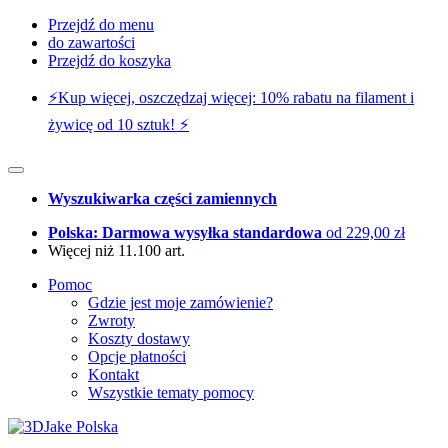
Przejdź do menu
do zawartości
Przejdź do koszyka
⚡️Kup więcej, oszczędzaj więcej: 10% rabatu na filament i
żywicę od 10 sztuk! ⚡️
Wyszukiwarka części zamiennych
Polska: Darmowa wysyłka standardowa
od 229,00 zł
Więcej niż 11.100 art.
Pomoc
Gdzie jest moje zamówienie?
Zwroty
Koszty dostawy
Opcje płatności
Kontakt
Wszystkie tematy pomocy