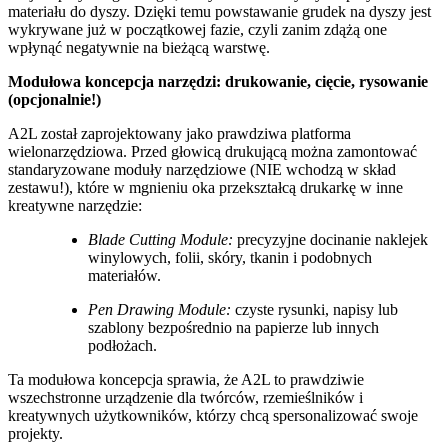
materiału do dyszy. Dzięki temu powstawanie grudek na dyszy jest
wykrywane już w początkowej fazie, czyli zanim zdążą one
wpłynąć negatywnie na bieżącą warstwę.
Modułowa koncepcja narzędzi: drukowanie, cięcie, rysowanie
(opcjonalnie!)
A2L został zaprojektowany jako prawdziwa platforma
wielonarzędziowa. Przed głowicą drukującą można zamontować
standaryzowane moduły narzędziowe (NIE wchodzą w skład
zestawu!), które w mgnieniu oka przekształcą drukarkę w inne
kreatywne narzędzie:
Blade Cutting Module:
precyzyjne docinanie naklejek
winylowych, folii, skóry, tkanin i podobnych
materiałów.
Pen Drawing Module:
czyste rysunki, napisy lub
szablony bezpośrednio na papierze lub innych
podłożach.
Ta modułowa koncepcja sprawia, że A2L to prawdziwie
wszechstronne urządzenie dla twórców, rzemieślników i
kreatywnych użytkowników, którzy chcą spersonalizować swoje
projekty.