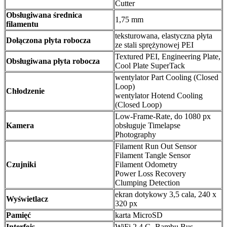
Cutter
Obsługiwana średnica
1,75 mm
filamentu
teksturowana, elastyczna płyta
Dołączona płyta robocza
ze stali sprężynowej PEI
Textured PEI, Engineering Plate,
Obsługiwana płyta robocza
Cool Plate SuperTack
wentylator Part Cooling (Closed
Loop)
Chłodzenie
wentylator Hotend Cooling
(Closed Loop)
Low-Frame-Rate, do 1080 px
Kamera
obsługuje Timelapse
Photography
Filament Run Out Sensor
Filament Tangle Sensor
Czujniki
Filament Odometry
Power Loss Recovery
Clumping Detection
ekran dotykowy 3,5 cala, 240 x
Wyświetlacz
320 px
Pamięć
karta MicroSD
Interfejs
WiFi 2.4 G, Bambu Bus