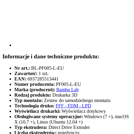
Informacje i dane techniczne produktu:
Nr art.:
BL-PF005-L-EU
Zawartość:
1 szt.
EAN:
6937285513441
Numer producenta:
PF005-L-EU
Marka (producent):
Bambu Lab
Rodzaj produktu:
Drukarka 3D
Typ montażu:
Zestaw do samodzielnego montażu
Technologia druku:
FFF - FDM - LPD
Wyświetlacz drukarki:
Wyświetlacz dotykowy
Obsługiwane systemy operacyjne:
Windows (7 +), macOS
X (10.7 +), Linux (Ubuntu 12.04 +)
Typ ekstrudera:
Direct Drive Extruder
Liczba ekstruderów:
pojedynczy