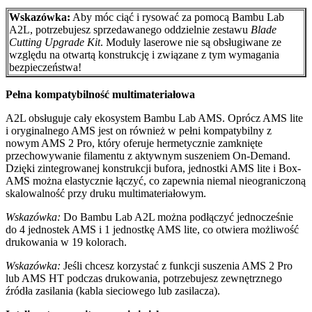
Wskazówka:
Aby móc ciąć i rysować za pomocą Bambu Lab
A2L, potrzebujesz sprzedawanego oddzielnie zestawu
Blade
Cutting Upgrade Kit
. Moduły laserowe nie są obsługiwane ze
względu na otwartą konstrukcję i związane z tym wymagania
bezpieczeństwa!
Pełna kompatybilność multimateriałowa
A2L obsługuje cały ekosystem Bambu Lab AMS. Oprócz AMS lite
i oryginalnego AMS jest on również w pełni kompatybilny z
nowym AMS 2 Pro, który oferuje hermetycznie zamknięte
przechowywanie filamentu z aktywnym suszeniem On-Demand.
Dzięki zintegrowanej konstrukcji bufora, jednostki AMS lite i Box-
AMS można elastycznie łączyć, co zapewnia niemal nieograniczoną
skalowalność przy druku multimateriałowym.
Wskazówka:
Do Bambu Lab A2L można podłączyć jednocześnie
do 4 jednostek AMS i 1 jednostkę AMS lite, co otwiera możliwość
drukowania w 19 kolorach.
Wskazówka:
Jeśli chcesz korzystać z funkcji suszenia AMS 2 Pro
lub AMS HT podczas drukowania, potrzebujesz zewnętrznego
źródła zasilania (kabla sieciowego lub zasilacza).