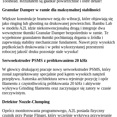
Toolhead. Rezultatem są gładkie powierzchnie i ostre detale!
Granular Damper w ramie dla maksymalnej stabilności
Większe konstrukcje bramowe neją do wibracji, które objawiają się
jako ringing lub ghosting na drukowanej powierzchni. Bambu Lab
w modelu A2L idzie niekonwencjonalną drogą i integruje dwa
wewnętrzne tłumiki Granular Damper bezpośrednio w ramie. Te
wypełnione granulatem tłumiki pochłaniają drgania u źródła i
zapewniają stabilny mechanicznie fundament. Nawet przy wysokich
prędkościach drukowania i w pełni wykorzystanej przestrzeni
roboczej jakość druku pozostaje stale wysoka!
Serwoekstruder PSMS z próbkowaniem 20 kHz
W głowicy drukującej pracuje nowy serwoekstruder PSMS, który
został zaprojektowany specjalnie pod kątem wysokich natężeń
przepływu. Autorska architektura serwa rejestruje pozycję i opór
filamentu z częstotliwością próbkowania 20 kHz i aktywnie
wykrywa Grinding filamentu oraz zaczynające się zatory w czasie
rzeczywistym.
Detektor Nozzle-Clumping
Oprócz monitorowania programowego, A2L posiada fizyczny
czujnik przy Purge Flinger, który wcześnie wykrywa przywieranie