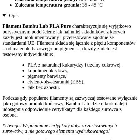
Zalecana temperatura grzania:
35 - 45 °C
Opis
Filament Bambu Lab PLA Pure
charakteryzuje się wyjątkowo
purystycznym podejściem: jak najmniej składników, z których
każdy jest udokumentowany i przetestowany zgodnie ze
standardami UE. Filament składa się łącznie z pięciu komponentów
– od materiału bazowego po pigment – a każdy z nich jest
testowany indywidualnie:
PLA z naturalnej kukurydzy i trzciny cukrowej,
kopolimer akrylowy,
pigmenty barwiące,
etyleno-bis-stearamid (EBS),
talk bez azbestu.
Podczas gdy popularne filamenty są zazwyczaj testowane wyłącznie
jako gotowy produkt końcowy, Bambu Lab idzie o krok dalej i
udostępnia odpowiednie certyfikaty* dla każdego surowca z
osobna.
*
Uwaga: Wspomniane certyfikaty dotyczą zastosowanych
surowców, a nie gotowego elementu wydrukowanego!