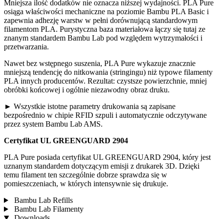
Mniejsza ilość dodatków nie oznacza niższej wydajności. PLA Pure
osiąga właściwości mechaniczne na poziomie Bambu PLA Basic i
zapewnia adhezję warstw w pełni dorównującą standardowym
filamentom PLA. Purystyczna baza materiałowa łączy się tutaj ze
znanym standardem Bambu Lab pod względem wytrzymałości i
przetwarzania.
Nawet bez wstępnego suszenia, PLA Pure wykazuje znacznie
mniejszą tendencję do nitkowania (stringingu) niż typowe filamenty
PLA innych producentów. Rezultat: czystsze powierzchnie, mniej
obróbki końcowej i ogólnie niezawodny obraz druku.
► Wszystkie istotne parametry drukowania są zapisane
bezpośrednio w chipie RFID szpuli i automatycznie odczytywane
przez system Bambu Lab AMS.
Certyfikat UL GREENGUARD 2904
PLA Pure posiada certyfikat UL GREENGUARD 2904, który jest
uznanym standardem dotyczącym emisji z drukarek 3D. Dzięki
temu filament ten szczególnie dobrze sprawdza się w
pomieszczeniach, w których intensywnie się drukuje.
Bambu Lab Refills
Bambu Lab Filamenty
Downloads