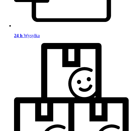
24 h
Wysyłka