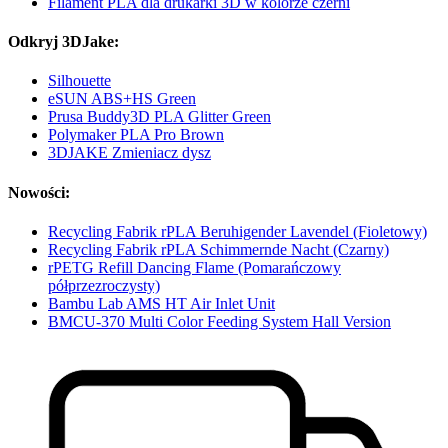
Filament PLA dla drukarki 3D w kolorze czerni
Odkryj 3DJake:
Silhouette
eSUN ABS+HS Green
Prusa Buddy3D PLA Glitter Green
Polymaker PLA Pro Brown
3DJAKE Zmieniacz dysz
Nowości:
Recycling Fabrik rPLA Beruhigender Lavendel (Fioletowy)
Recycling Fabrik rPLA Schimmernde Nacht (Czarny)
rPETG Refill Dancing Flame (Pomarańczowy
półprzezroczysty)
Bambu Lab AMS HT Air Inlet Unit
BMCU-370 Multi Color Feeding System Hall Version