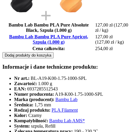
Bambu Lab Bambu PLA Pure Absolute
127,00 zł
(127,00
Black, Szpula (1.000 g)
zł / kg)
Bambu Lab Bambu PLA Pure Apricot,
127,00 zł
Szpula (1.000 g)
(127,00 zł / kg)
Cena całkowita:
254,00 zł
Dodaj produkty do koszyka
Informacje i dane techniczne produktu:
Nr art.:
BL-A19-K00-1.75-1000-SPL
Zawartość:
1.000 g
EAN:
6937285512543
Numer producenta:
A19-K00-1.75-1000-SPL
Marka (producent):
Bambu Lab
Średnica:
1,75 mm
Rodzaj produktu:
PLA Filament
Kolor:
Czarny
Kompatybilność:
Bambu Lab AMS*
System:
szpula, Refill
Zalecana temperatura pracy:
190 - 230 °C