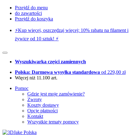
Przejdź do menu
do zawartości
Przejdź do koszyka
⚡️Kup więcej, oszczędzaj więcej: 10% rabatu na filament i
żywicę od 10 sztuk! ⚡️
Wyszukiwarka części zamiennych
Polska: Darmowa wysyłka standardowa
od 229,00 zł
Więcej niż 11.100 art.
Pomoc
Gdzie jest moje zamówienie?
Zwroty
Koszty dostawy
Opcje płatności
Kontakt
Wszystkie tematy pomocy