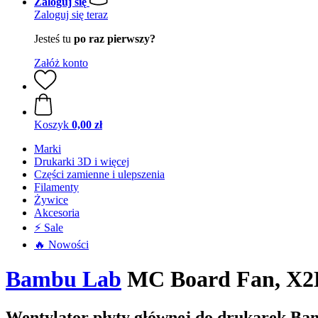
Zaloguj się
Zaloguj się teraz
Jesteś tu
po raz pierwszy?
Załóż konto
Koszyk
0,00 zł
Marki
Drukarki 3D i więcej
Części zamienne i ulepszenia
Filamenty
Żywice
Akcesoria
⚡ Sale
🔥 Nowości
Bambu Lab
MC Board Fan, X2
Wentylator płyty głównej do drukarek B