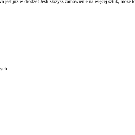
a jest już w drodze! Jeśli złożysz zamówienie na więcej sztuk, może t
nych