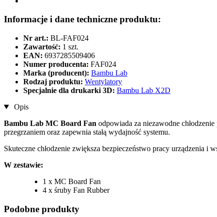
Informacje i dane techniczne produktu:
Nr art.:
BL-FAF024
Zawartość:
1 szt.
EAN:
6937285509406
Numer producenta:
FAF024
Marka (producent):
Bambu Lab
Rodzaj produktu:
Wentylatory
Specjalnie dla drukarki 3D:
Bambu Lab X2D
Opis
Bambu Lab MC Board Fan
odpowiada za niezawodne chłodzenie pł
przegrzaniem oraz zapewnia stałą wydajność systemu.
Skuteczne chłodzenie zwiększa bezpieczeństwo pracy urządzenia i w
W zestawie:
1 x MC Board Fan
4 x śruby Fan Rubber
Podobne produkty