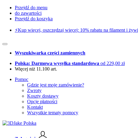
Przejdź do menu
do zawartości
Przejdź do koszyka
⚡️Kup więcej, oszczędzaj więcej: 10% rabatu na filament i żywi
Wyszukiwarka części zamiennych
Polska: Darmowa wysyłka standardowa
od 229,00 zł
Więcej niż 11.100 art.
Pomoc
Gdzie jest moje zamówienie?
Zwroty
Koszty dostawy
Opcje płatności
Kontakt
Wszystkie tematy pomocy