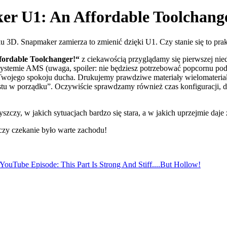
r U1: An Affordable Toolchang
3D. Snapmaker zamierza to zmienić dzięki U1. Czy stanie się to prak
ordable Toolchanger!“
z ciekawością przyglądamy się pierwszej nied
temie AMS (uwaga, spoiler: nie będziesz potrzebować popcornu podc
la Twojego spokoju ducha. Drukujemy prawdziwe materiały wielomater
tu w porządku”. Oczywiście sprawdzamy również czas konfiguracji, do
zy, w jakich sytuacjach bardzo się stara, a w jakich uprzejmie daje 
 czy czekanie było warte zachodu!
YouTube Episode: This Part Is Strong And Stiff....But Hollow!