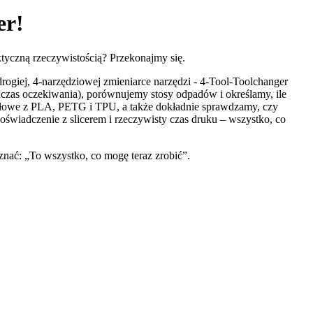
er!
tyczną rzeczywistością? Przekonajmy się.
rogiej, 4-narzędziowej zmieniarce narzędzi - 4-Tool-Toolchanger
zas oczekiwania), porównujemy stosy odpadów i określamy, ile
iałowe z PLA, PETG i TPU, a także dokładnie sprawdzamy, czy
świadczenie z slicerem i rzeczywisty czas druku – wszystko, co
znać: „To wszystko, co mogę teraz zrobić”.