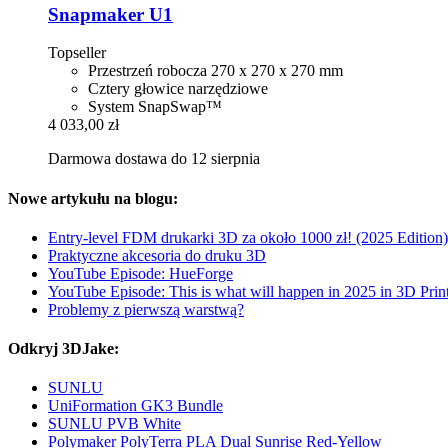
Snapmaker
U1
Topseller
Przestrzeń robocza 270 x 270 x 270 mm
Cztery głowice narzędziowe
System SnapSwap™
4 033,00 zł
Darmowa dostawa do 12 sierpnia
Nowe artykułu na blogu:
Entry-level FDM drukarki 3D za około 1000 zł! (2025 Edition)
Praktyczne akcesoria do druku 3D
YouTube Episode: HueForge
YouTube Episode: This is what will happen in 2025 in 3D Prin
Problemy z pierwszą warstwą?
Odkryj 3DJake:
SUNLU
UniFormation GK3 Bundle
SUNLU PVB White
Polymaker PolyTerra PLA Dual Sunrise Red-Yellow