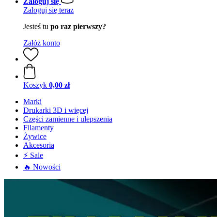
Zaloguj się
Zaloguj się teraz
Jesteś tu
po raz pierwszy?
Załóż konto
Koszyk
0,00 zł
Marki
Drukarki 3D i więcej
Części zamienne i ulepszenia
Filamenty
Żywice
Akcesoria
⚡ Sale
🔥 Nowości