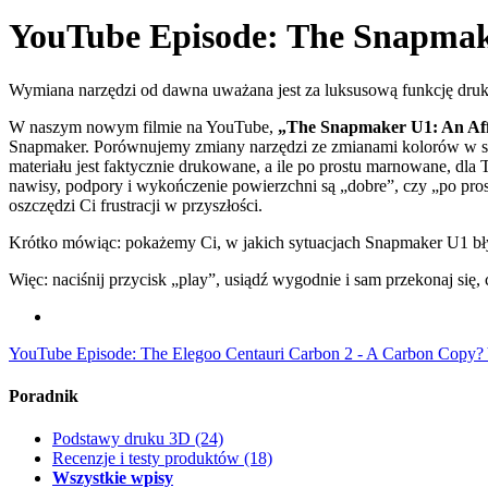
YouTube Episode: The Snapmake
Wymiana narzędzi od dawna uważana jest za luksusową funkcję druku 
W naszym nowym filmie na YouTube,
„The Snapmaker U1: An Aff
Snapmaker. Porównujemy zmiany narzędzi ze zmianami kolorów w sys
materiału jest faktycznie drukowane, a ile po prostu marnowane, d
nawisy, podpory i wykończenie powierzchni są „dobre”, czy „po pros
oszczędzi Ci frustracji w przyszłości.
Krótko mówiąc: pokażemy Ci, w jakich sytuacjach Snapmaker U1 błyszc
Więc: naciśnij przycisk „play”, usiądź wygodnie i sam przekonaj się,
YouTube Episode: The Elegoo Centauri Carbon 2 - A Carbon Copy?
Poradnik
Podstawy druku 3D
(24)
Recenzje i testy produktów
(18)
Wszystkie wpisy