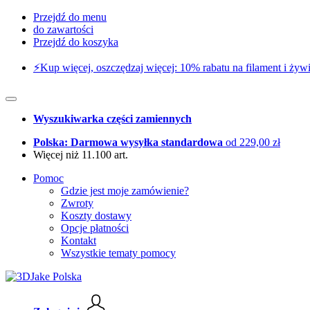
Przejdź do menu
do zawartości
Przejdź do koszyka
⚡️Kup więcej, oszczędzaj więcej: 10% rabatu na filament i żywi
Wyszukiwarka części zamiennych
Polska: Darmowa wysyłka standardowa
od 229,00 zł
Więcej niż 11.100 art.
Pomoc
Gdzie jest moje zamówienie?
Zwroty
Koszty dostawy
Opcje płatności
Kontakt
Wszystkie tematy pomocy