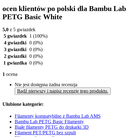
ocen klientów po polski dla Bambu Lab
PETG Basic White
5,0
z 5 gwiazdek
5 gwiazdek
1
(100%)
4 gwiazdki
0
(0%)
3 gwiazdki
0
(0%)
2 gwiazdki
0
(0%)
1 gwiazdka
0
(0%)
1
ocena
Nie jest dostępna żadna recenzja
Bądź pierwszy i napisz recenzję tego produktu.
Ulubione kategorie:
Filamenty kompatybilne z Bambu Lab AMS
Bambu Lab PETG Basic Filamenty
Białe filamenty PETG do drukarki 3D
Filament PET/PETG bez szpuli