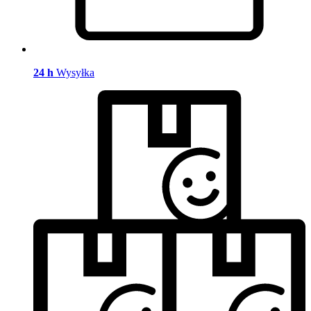
24 h
Wysyłka