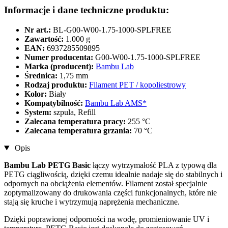
Informacje i dane techniczne produktu:
Nr art.:
BL-G00-W00-1.75-1000-SPLFREE
Zawartość:
1.000 g
EAN:
6937285509895
Numer producenta:
G00-W00-1.75-1000-SPLFREE
Marka (producent):
Bambu Lab
Średnica:
1,75 mm
Rodzaj produktu:
Filament PET / kopoliestrowy
Kolor:
Biały
Kompatybilność:
Bambu Lab AMS*
System:
szpula, Refill
Zalecana temperatura pracy:
255 °C
Zalecana temperatura grzania:
70 °C
Opis
Bambu Lab PETG Basic
łączy wytrzymałość PLA z typową dla
PETG ciągliwością, dzięki czemu idealnie nadaje się do stabilnych i
odpornych na obciążenia elementów. Filament został specjalnie
zoptymalizowany do drukowania części funkcjonalnych, które nie
stają się kruche i wytrzymują naprężenia mechaniczne.
Dzięki poprawionej odporności na wodę, promieniowanie UV i