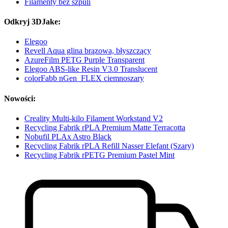
Filamenty bez szpuli
Odkryj 3DJake:
Elegoo
Revell Aqua glina brązowa, błyszczący
AzureFilm PETG Purple Transparent
Elegoo ABS-like Resin V3.0 Translucent
colorFabb nGen_FLEX ciemnoszary
Nowości:
Creality Multi-kilo Filament Workstand V2
Recycling Fabrik rPLA Premium Matte Terracotta
Nobufil PLAx Astro Black
Recycling Fabrik rPLA Refill Nasser Elefant (Szary)
Recycling Fabrik rPETG Premium Pastel Mint