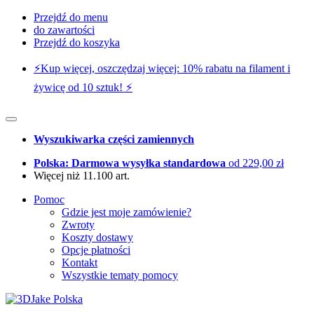
Przejdź do menu
do zawartości
Przejdź do koszyka
⚡️Kup więcej, oszczędzaj więcej: 10% rabatu na filament i
żywicę od 10 sztuk! ⚡️
Wyszukiwarka części zamiennych
Polska: Darmowa wysyłka standardowa
od 229,00 zł
Więcej niż 11.100 art.
Pomoc
Gdzie jest moje zamówienie?
Zwroty
Koszty dostawy
Opcje płatności
Kontakt
Wszystkie tematy pomocy