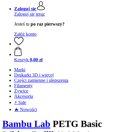
Zaloguj się
Zaloguj się teraz
Jesteś tu
po raz pierwszy?
Załóż konto
Koszyk
0,00 zł
Marki
Drukarki 3D i więcej
Części zamienne i ulepszenia
Filamenty
Żywice
Akcesoria
⚡ Sale
🔥 Nowości
Bambu Lab
PETG Basic