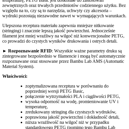
temperaturę, PETG Basic jest doskonałe do zastosowań
zewnętrznych oraz trwałych przedmiotów codziennego użytku. Bez
względu na to, czy są to narzędzia, uchwyty czy akcesoria –
wydruki pozostają niezawodne nawet w wymagających warunkach.
Ulepszona receptura materiału zapewnia mniejsze nitkowanie
(stringing) i znacznie lepszą jakość powierzchni. Jednocześnie
filament jest mniej wrażliwy na wilgoć niż konwencjonalne PETG,
co prowadzi do czystych wyników drukowania i ostrych detali.
► Rozpoznawanie RFID
: Wszystkie ważne parametry druku są
zintegrowane bezpośrednio w filamencie i mogą być automatycznie
rozpoznawane oraz stosowane przez Bambu Lab AMS (Automatic
Material System).
Właściwości:
zoptymalizowana receptura w porównaniu do
poprzedniej wersji PETG Basic,
połączenie wytrzymałości PLA i ciągliwości PETG,
wysoka odporność na wodę, promieniowanie UV i
temperaturę,
zredukowany stringing dla czystszych wydruków,
poprawiona jakość powierzchni i dokładność detali,
niższa wrażliwość na wilgoć niż w przypadku
standardowego PETG (pomimo tego Bambu Lab