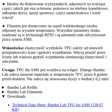
► Idealny do drukowania wytrzymałych, odpornych na wstrząsy
części, takich jak etui ochronne, pokrowce na telefony komórkowe,
odbojniki drzwi, sprzęt sportowy, części samochodowe i wiele
więcej!
► Filament jest dostarczany na szpuli wielokrotnego użytku
odpornej na wysokie temperatury. Wszystkie parametry druku
osadzone są w technologii RFID i są automatycznie odczytywane
przez system AMS.
Wskazówka:
elastyczność wydruków TPU zależy od ustawień
przepustowości ścian i gęstości wypełnienia. Więcej przejść przez
ściany lub większa gęstość wypełnienia zmniejszają elastyczność i
odwrotnie.
Uwaga:
TPU dla AMS jest wrażliwy na wilgoć. Dlatego Bambu
Lab zaleca suszenie materiału w temperaturze 70°C przez 8 godzin
przed drukiem. Nie zaleca się stosowania dyszy o średnicy 0,2 mm!
Bambu Lab Refills
Bambu Lab Filamenty
Downloads
Technical Data Sheet_Bambu Lab TPU for AMS
(238,67
KB)