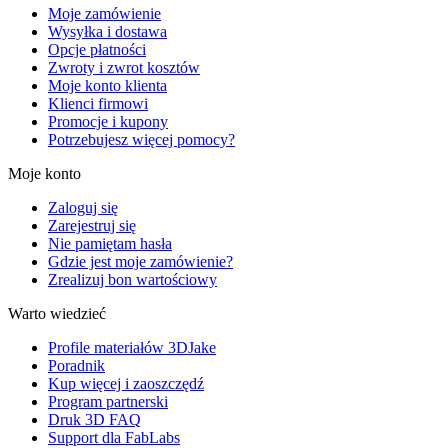
Moje zamówienie
Wysyłka i dostawa
Opcje płatności
Zwroty i zwrot kosztów
Moje konto klienta
Klienci firmowi
Promocje i kupony
Potrzebujesz więcej pomocy?
Moje konto
Zaloguj się
Zarejestruj się
Nie pamiętam hasła
Gdzie jest moje zamówienie?
Zrealizuj bon wartościowy
Warto wiedzieć
Profile materiałów 3DJake
Poradnik
Kup więcej i zaoszczędź
Program partnerski
Druk 3D FAQ
Support dla FabLabs