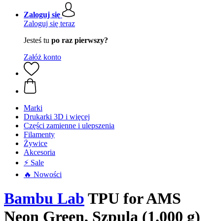
Zaloguj się
Zaloguj się teraz
Jesteś tu
po raz pierwszy?
Załóż konto
Marki
Drukarki 3D i więcej
Części zamienne i ulepszenia
Filamenty
Żywice
Akcesoria
⚡ Sale
🔥 Nowości
Bambu Lab
TPU for AMS
Neon Green, Szpula (1.000 g)