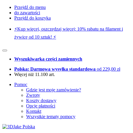
Przejdź do menu
do zawartości
Przejdź do koszyka
⚡️Kup więcej, oszczędzaj więcej: 10% rabatu na filament i
żywicę od 10 sztuk! ⚡️
Wyszukiwarka części zamiennych
Polska: Darmowa wysyłka standardowa
od 229,00 zł
Więcej niż 11.100 art.
Pomoc
Gdzie jest moje zamówienie?
Zwroty
Koszty dostawy
Opcje płatności
Kontakt
Wszystkie tematy pomocy