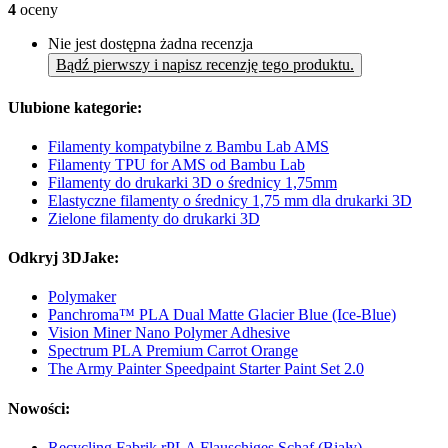
4
oceny
Nie jest dostępna żadna recenzja
Bądź pierwszy i napisz recenzję tego produktu.
Ulubione kategorie:
Filamenty kompatybilne z Bambu Lab AMS
Filamenty TPU for AMS od Bambu Lab
Filamenty do drukarki 3D o średnicy 1,75mm
Elastyczne filamenty o średnicy 1,75 mm dla drukarki 3D
Zielone filamenty do drukarki 3D
Odkryj 3DJake:
Polymaker
Panchroma™ PLA Dual Matte Glacier Blue (Ice-Blue)
Vision Miner Nano Polymer Adhesive
Spectrum PLA Premium Carrot Orange
The Army Painter Speedpaint Starter Paint Set 2.0
Nowości:
Recycling Fabrik rPLA Flauschiges Schaf (Biały)