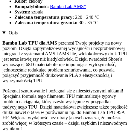
Kolor:
zielony
Kompatybilność:
Bambu Lab AMS*
System:
szpula
Zalecana temperatura pracy:
220 - 240 °C
Zalecana temperatura grzania:
30 - 35 °C
Opis
Bambu Lab TPU dla AMS
przenosi Twoje projekty na nowy
poziom. Dzięki zoptymalizowanej wydajności i bezproblemowej
integracji z systemami AMS i AMS lite, wielokolorowy druk TPU
jest teraz łatwiejszy niż kiedykolwiek. Dzięki twardości Shore'a
wynoszącej 68D materiał oferuje imponującą wytrzymałość,
jednocześnie redukując problem sznurkowania, co pozwala
połączyć przyjemność drukowania PLA z elastycznością i
wytrzymałością TPU.
Pożegnaj sznurowanie i pożegnaj się z nieestetycznymi nitkami!
Specjalna formuła tego filamentu TPU minimalizuje typowy
problem naciągania, który często występuje w przypadku
tradycyjnego TPU. Dzięki materiałowi zwiększasz także prędkość
druku nawet o 60% w porównaniu np. do Bambu Lab TPU 95A
HF. Większa wydajność bez utraty jakości oznacza, że ​​możesz
zrobić więcej w krótszym czasie – dzięki szybkim i niezawodnym
wynikom!