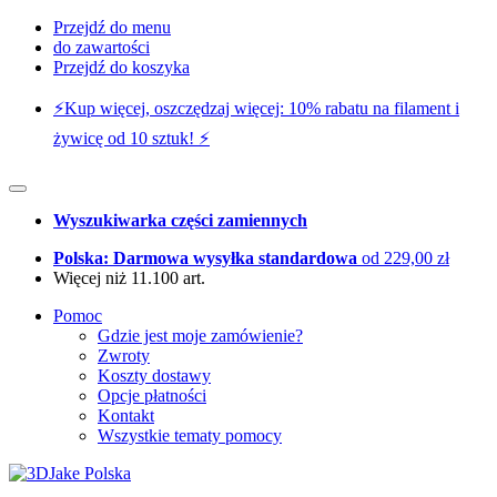
Przejdź do menu
do zawartości
Przejdź do koszyka
⚡️Kup więcej, oszczędzaj więcej: 10% rabatu na filament i
żywicę od 10 sztuk! ⚡️
Wyszukiwarka części zamiennych
Polska: Darmowa wysyłka standardowa
od 229,00 zł
Więcej niż 11.100 art.
Pomoc
Gdzie jest moje zamówienie?
Zwroty
Koszty dostawy
Opcje płatności
Kontakt
Wszystkie tematy pomocy