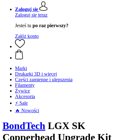
Zaloguj się
Zaloguj się teraz
Jesteś tu
po raz pierwszy?
Załóż konto
Marki
Drukarki 3D i więcej
Części zamienne i ulepszenia
Filamenty
Żywice
Akcesoria
⚡ Sale
🔥 Nowości
BondTech
LGX SK
Copperhead Upgrade Kit