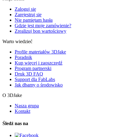
Zaloguj się
Zarejestruj się
Nie pamiętam hasła
Gdzie jest moje zamówienie?
Zrealizuj bon wartościowy
Warto wiedzieć
Profile materiałów 3DJake
Poradnik
Kup więcej i zaoszczędź
Program partnerski
Druk 3D FAQ
Support dla FabLabs
Jak dbamy o środowisko
O 3DJake
Nasza grupa
Kontakt
Śledź nas na