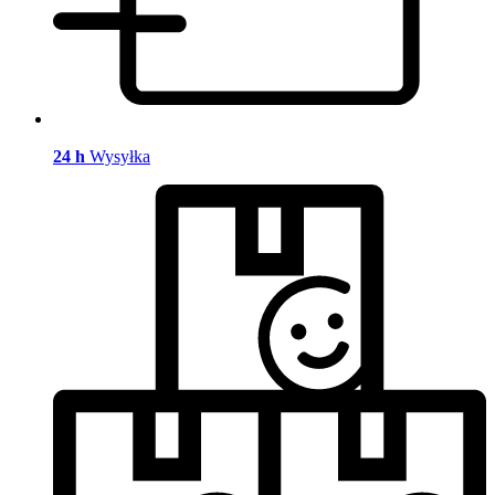
24 h
Wysyłka