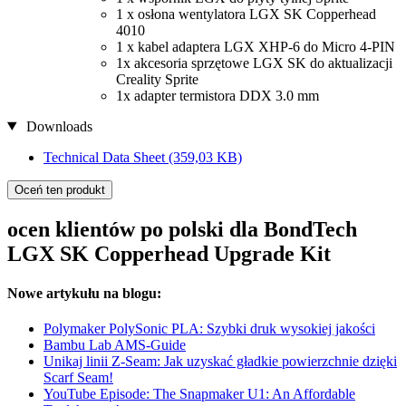
1 x osłona wentylatora LGX SK Copperhead
4010
1 x kabel adaptera LGX XHP-6 do Micro 4-PIN
1x akcesoria sprzętowe LGX SK do aktualizacji
Creality Sprite
1x adapter termistora DDX 3.0 mm
Downloads
Technical Data Sheet
(359,03 KB)
Oceń ten produkt
ocen klientów po polski dla BondTech
LGX SK Copperhead Upgrade Kit
Nowe artykułu na blogu:
Polymaker PolySonic PLA: Szybki druk wysokiej jakości
Bambu Lab AMS-Guide
Unikaj linii Z-Seam: Jak uzyskać gładkie powierzchnie dzięki
Scarf Seam!
YouTube Episode: The Snapmaker U1: An Affordable