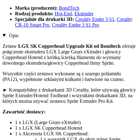
Marka (producent):
BondTech
Rodzaj produktu:
Hot-End
,
Ekstruder
Specjalnie dla drukarki 3D:
Creality Ender 3 S1
,
Creality
CR-10 Smart Pro
,
Creality Ender 3 S1 Pro
Opis
Zestaw
LGX SK Copperhead Upgrade Kit od Bondtech
oferuje
połączenie ekstrudera LGX Large Gears eXtruder i głowicy
Copperhead Hotend z krótką ścieżką filamentu do wymiany
dowolnego ekstrudera/głowicy Copperhead firmy Sprite.
Wszystkie części zestawu wykonane są z szarego poliamidu
(PA12), wypełnione szklanymi kulkami i barwione na czarno.
► Kompatybilny z drukarkami 3D Creality, które używają głowicy
Sprite Extruder/Hotend Toolhead i wszystkimi drukarkami 3D, na
których można używać zestawu Sprite Extruder Pro Kit.
Zawartość dostawy:
1 x LGX (Large Gears eXtruder)
1 x LGX SK Copperhead Hotend
1 x Akcesoria LGX SK Copperhead:
1 x wspornik LGX do płyty tylnej Sprite