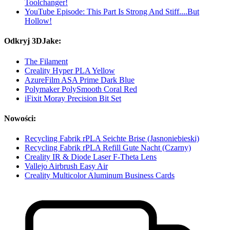
Toolchanger!
YouTube Episode: This Part Is Strong And Stiff....But
Hollow!
Odkryj 3DJake:
The Filament
Creality Hyper PLA Yellow
AzureFilm ASA Prime Dark Blue
Polymaker PolySmooth Coral Red
iFixit Moray Precision Bit Set
Nowości:
Recycling Fabrik rPLA Seichte Brise (Jasnoniebieski)
Recycling Fabrik rPLA Refill Gute Nacht (Czarny)
Creality IR & Diode Laser F-Theta Lens
Vallejo Airbrush Easy Air
Creality Multicolor Aluminum Business Cards