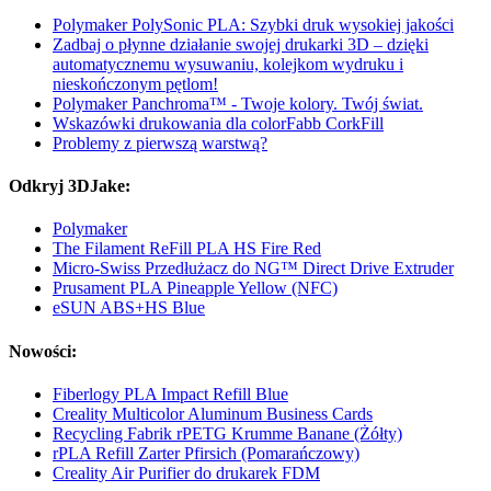
Polymaker PolySonic PLA: Szybki druk wysokiej jakości
Zadbaj o płynne działanie swojej drukarki 3D – dzięki
automatycznemu wysuwaniu, kolejkom wydruku i
nieskończonym pętlom!
Polymaker Panchroma™ - Twoje kolory. Twój świat.
Wskazówki drukowania dla colorFabb CorkFill
Problemy z pierwszą warstwą?
Odkryj 3DJake:
Polymaker
The Filament ReFill PLA HS Fire Red
Micro-Swiss Przedłużacz do NG™ Direct Drive Extruder
Prusament PLA Pineapple Yellow (NFC)
eSUN ABS+HS Blue
Nowości:
Fiberlogy PLA Impact Refill Blue
Creality Multicolor Aluminum Business Cards
Recycling Fabrik rPETG Krumme Banane (Żółty)
rPLA Refill Zarter Pfirsich (Pomarańczowy)
Creality Air Purifier do drukarek FDM