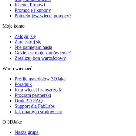
Klienci firmowi
Promocje i kupony
Potrzebujesz więcej pomocy?
Moje konto
Zaloguj się
Zarejestruj się
Nie pamiętam hasła
Gdzie jest moje zamówienie?
Zrealizuj bon wartościowy
Warto wiedzieć
Profile materiałów 3DJake
Poradnik
Kup więcej i zaoszczędź
Program partnerski
Druk 3D FAQ
Support dla FabLabs
Jak dbamy o środowisko
O 3DJake
Nasza grupa