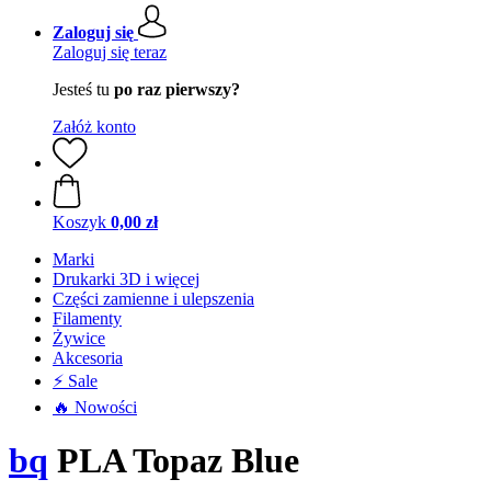
Zaloguj się
Zaloguj się teraz
Jesteś tu
po raz pierwszy?
Załóż konto
Koszyk
0,00 zł
Marki
Drukarki 3D i więcej
Części zamienne i ulepszenia
Filamenty
Żywice
Akcesoria
⚡ Sale
🔥 Nowości
bq
PLA Topaz Blue