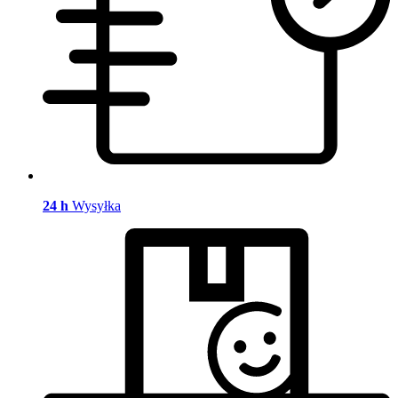
24 h
Wysyłka