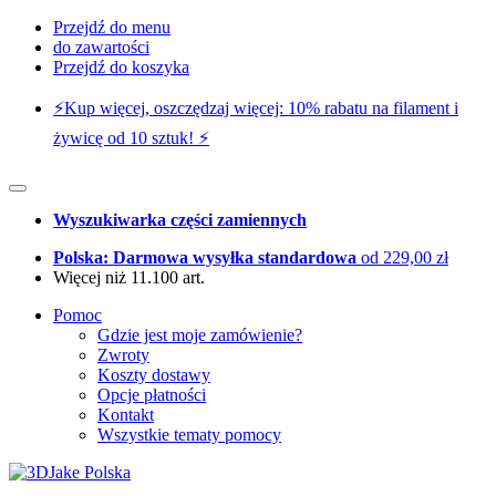
Przejdź do menu
do zawartości
Przejdź do koszyka
⚡️Kup więcej, oszczędzaj więcej: 10% rabatu na filament i
żywicę od 10 sztuk! ⚡️
Wyszukiwarka części zamiennych
Polska: Darmowa wysyłka standardowa
od 229,00 zł
Więcej niż 11.100 art.
Pomoc
Gdzie jest moje zamówienie?
Zwroty
Koszty dostawy
Opcje płatności
Kontakt
Wszystkie tematy pomocy