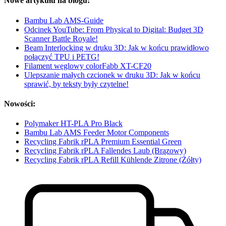
Nowe artykułu na blogu:
Bambu Lab AMS-Guide
Odcinek YouTube: From Physical to Digital: Budget 3D
Scanner Battle Royale!
Beam Interlocking w druku 3D: Jak w końcu prawidłowo
połączyć TPU i PETG!
Filament węglowy colorFabb XT-CF20
Ulepszanie małych czcionek w druku 3D: Jak w końcu
sprawić, by teksty były czytelne!
Nowości:
Polymaker HT-PLA Pro Black
Bambu Lab AMS Feeder Motor Components
Recycling Fabrik rPLA Premium Essential Green
Recycling Fabrik rPLA Fallendes Laub (Brązowy)
Recycling Fabrik rPLA Refill Kühlende Zitrone (Żółty)