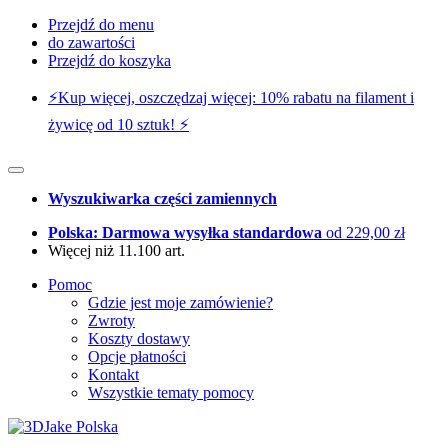
Przejdź do menu
do zawartości
Przejdź do koszyka
⚡️Kup więcej, oszczędzaj więcej: 10% rabatu na filament i
żywicę od 10 sztuk! ⚡️
Wyszukiwarka części zamiennych
Polska: Darmowa wysyłka standardowa
od 229,00 zł
Więcej niż 11.100 art.
Pomoc
Gdzie jest moje zamówienie?
Zwroty
Koszty dostawy
Opcje płatności
Kontakt
Wszystkie tematy pomocy