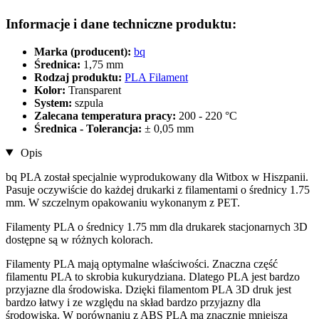
Informacje i dane techniczne produktu:
Marka (producent):
bq
Średnica:
1,75 mm
Rodzaj produktu:
PLA Filament
Kolor:
Transparent
System:
szpula
Zalecana temperatura pracy:
200 - 220 °C
Średnica - Tolerancja:
± 0,05 mm
Opis
bq PLA został specjalnie wyprodukowany dla Witbox w Hiszpanii.
Pasuje oczywiście do każdej drukarki z filamentami o średnicy 1.75
mm. W szczelnym opakowaniu wykonanym z PET.
Filamenty PLA o średnicy 1.75 mm dla drukarek stacjonarnych 3D
dostępne są w różnych kolorach.
Filamenty PLA mają optymalne właściwości. Znaczna część
filamentu PLA to skrobia kukurydziana. Dlatego PLA jest bardzo
przyjazne dla środowiska. Dzięki filamentom PLA 3D druk jest
bardzo łatwy i ze względu na skład bardzo przyjazny dla
środowiska. W porównaniu z ABS PLA ma znacznie mniejszą