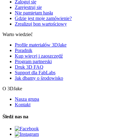
Zaloguj się
Zarejestruj się
Nie pamiętam hasła
Gdzie jest moje zamówienie?
Zrealizuj bon wartościowy
Warto wiedzieć
Profile materiałów 3DJake
Poradnik
Kup więcej i zaoszczędź
Program partnerski
Druk 3D FAQ
Support dla FabLabs
Jak dbamy o środowisko
O 3DJake
Nasza grupa
Kontakt
Śledź nas na