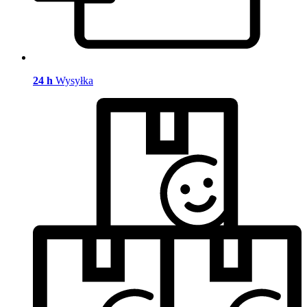
24 h
Wysyłka