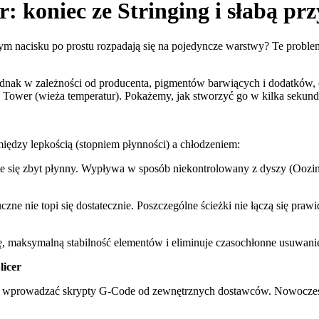
: koniec ze Stringing i słabą pr
jszym nacisku po prostu rozpadają się na pojedyncze warstwy? Te prob
ak w zależności od producenta, pigmentów barwiących i dodatków, op
 Tower (wieża temperatur). Pokażemy, jak stworzyć go w kilka sekund
między lepkością (stopniem płynności) a chłodzeniem:
je się zbyt płynny. Wypływa w sposób niekontrolowany z dyszy (Oozing
ne nie topi się dostatecznie. Poszczególne ścieżki nie łączą się praw
ę, maksymalną stabilność elementów i eliminuje czasochłonne usuwanie
licer
wprowadzać skrypty G-Code od zewnętrznych dostawców. Nowoczesne pr