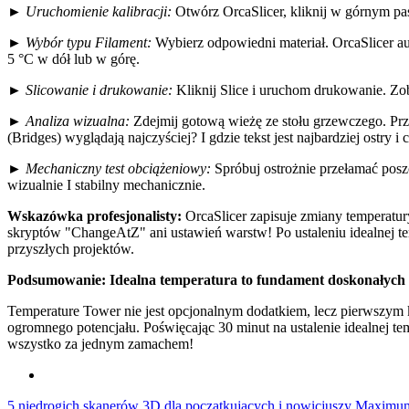
►
Uruchomienie kalibracji:
Otwórz OrcaSlicer, kliknij w górnym pa
►
Wybór typu Filament:
Wybierz odpowiedni materiał. OrcaSlicer a
5 °C w dół lub w górę.
►
Slicowanie i drukowanie:
Kliknij Slice i uruchom drukowanie. Zob
►
Analiza wizualna:
Zdejmij gotową wieżę ze stołu grzewczego. Prz
(Bridges) wyglądają najczyściej? I gdzie tekst jest najbardziej ostry i 
►
Mechaniczny test obciążeniowy:
Spróbuj ostrożnie przełamać poszc
wizualnie I stabilny mechanicznie.
Wskazówka profesjonalisty:
OrcaSlicer zapisuje zmiany temperat
skryptów "ChangeAtZ" ani ustawień warstw! Po ustaleniu idealnej te
przyszłych projektów.
Podsumowanie: Idealna temperatura to fundament doskonałyc
Temperature Tower nie jest opcjonalnym dodatkiem, lecz pierwszym 
ogromnego potencjału. Poświęcając 30 minut na ustalenie idealnej te
wszystko za jednym zamachem!
5 niedrogich skanerów 3D dla początkujących i nowicjuszy
Maximum 