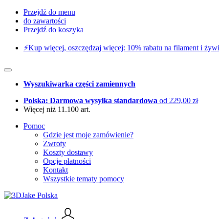
Przejdź do menu
do zawartości
Przejdź do koszyka
⚡️Kup więcej, oszczędzaj więcej: 10% rabatu na filament i żywi
Wyszukiwarka części zamiennych
Polska: Darmowa wysyłka standardowa
od 229,00 zł
Więcej niż 11.100 art.
Pomoc
Gdzie jest moje zamówienie?
Zwroty
Koszty dostawy
Opcje płatności
Kontakt
Wszystkie tematy pomocy