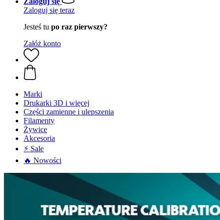
Zaloguj się
Zaloguj się teraz
Jesteś tu
po raz pierwszy?
Załóż konto
Marki
Drukarki 3D i więcej
Części zamienne i ulepszenia
Filamenty
Żywice
Akcesoria
⚡ Sale
🔥 Nowości