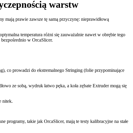
zyczepnością warstw
lemy mają prawie zawsze tę samą przyczynę: nieprawidłową
tymalna temperatura różni się zauważalnie nawet w obrębie tego
 bezpośrednio w OrcaSlicer.
), co prowadzi do ekstremalnego Stringing (folie przypominające
idłowo ze sobą, wydruk łatwo pęka, a koła zębate Extruder mogą się
 nitek.
ogramy, takie jak OrcaSlicer, mają te testy kalibracyjne na stałe