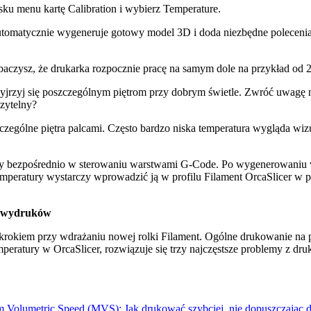
sku menu kartę Calibration i wybierz Temperature.
utomatycznie wygeneruje gotowy model 3D i doda niezbędne polecenia,
aczysz, że drukarka rozpocznie pracę na samym dole na przykład od 2
yjrzyj się poszczególnym piętrom przy dobrym świetle. Zwróć uwagę na
czytelny?
zególne piętra palcami. Często bardzo niska temperatura wygląda wizua
ury bezpośrednio w sterowaniu warstwami G-Code. Po wygenerowaniu w
mperatury wystarczy wprowadzić ją w profilu Filament OrcaSlicer w po
h wydruków
krokiem przy wdrażaniu nowej rolki Filament. Ogólne drukowanie na 
mperatury w OrcaSlicer, rozwiązuje się trzy najczęstsze problemy z dr
Volumetric Speed (MVS): Jak drukować szybciej, nie dopuszczając do