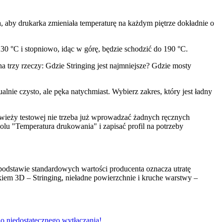
 aby drukarka zmieniała temperaturę na każdym piętrze dokładnie o
30 °C i stopniowo, idąc w górę, będzie schodzić do 190 °C.
 trzy rzeczy: Gdzie Stringing jest najmniejsze? Gdzie mosty
lnie czysto, ale pęka natychmiast. Wybierz zakres, który jest ładny
ieży testowej nie trzeba już wprowadzać żadnych ręcznych
lu "Temperatura drukowania" i zapisać profil na potrzeby
podstawie standardowych wartości producenta oznacza utratę
ukiem 3D – Stringing, nieładne powierzchnie i kruche warstwy –
 niedostatecznego wytłaczania!