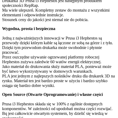
Drukarka 3D Prusa i3 Hephestos jest następnym produktem
społeczności RepRap.
Ma wiele ulepszeń. Kompletny zestaw do montażu z wszystkimi
elementami i odpowiednie instrukcje.
Stosunek ceny do jakości jest niemal nie do pobicia.
Wygodna, prosta i bezpieczna
Jedną z najważniejszych innowacji w Prusa i3 Hephestos są
przewody dzięki którym kable są łączone ze sobą na górze i z tyłu.
Dzięki tym przewodom drukarka może swobodnie i płynnie
pracować.
Przez oszczędne używanie ogrzewanej platformy roboczej
Hephestos zużywa zaledwie 60 watów energii elektrycznej.
Jako materiał do drukowania służy materiał PLA, ponieważ może
być łatwo wykorzystywany w domowych warunkach.
PLA jest jednym z najlepszych nośników druku dla drukarek 3D na
rynku. Materiał ten jest bardzo proste w użyciu i bardzo szybko
osiąga się bardzo dobre wyniki.
Open Source (Otwarte Oprogramowanie) i własne części
Prusa i3 Hephestos składa się w 100% z ogólnie dostępnych
komponentów. W zależności od upodobań można części rozwijać.
Bq jest całkowicie otwartym systemem, by dzielić się wiedzą w