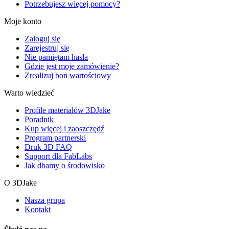
Potrzebujesz więcej pomocy?
Moje konto
Zaloguj się
Zarejestruj się
Nie pamiętam hasła
Gdzie jest moje zamówienie?
Zrealizuj bon wartościowy
Warto wiedzieć
Profile materiałów 3DJake
Poradnik
Kup więcej i zaoszczędź
Program partnerski
Druk 3D FAQ
Support dla FabLabs
Jak dbamy o środowisko
O 3DJake
Nasza grupa
Kontakt