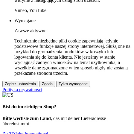
witrynie z następujących usług stron trzecich:
Vimeo, YouTube
Wymagane
Zawsze aktywne
Technicznie niezbędne pliki cookie zapewniają jedynie
podstawowe funkcje naszej strony internetowej. Służą one na
przykład do gromadzenia produktów w koszyku lub
logowania się do konta klienta. Nie jesteśmy w stanie
wyciągnąć żadnych wniosków na temat użytkownika, a
wszelkie dane zgromadzone w ten sposób nigdy nie zostaną
przekazane stronom trzecim.
Zapisz ustawienia
Zgoda
Tylko wymagane
Polityka prywatności
Bist du im richtigen Shop?
Bitte wechsle zum Land
, das mit deiner Lieferadresse
übereinstimmt.
Zu 3DJake International