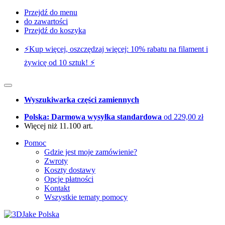
Przejdź do menu
do zawartości
Przejdź do koszyka
⚡️Kup więcej, oszczędzaj więcej: 10% rabatu na filament i
żywicę od 10 sztuk! ⚡️
Wyszukiwarka części zamiennych
Polska: Darmowa wysyłka standardowa
od 229,00 zł
Więcej niż 11.100 art.
Pomoc
Gdzie jest moje zamówienie?
Zwroty
Koszty dostawy
Opcje płatności
Kontakt
Wszystkie tematy pomocy