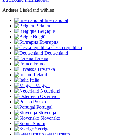
Anderes Lieferland wählen
International
Belgien
Belgique
België
България
Česká republika
Deutschland
España
France
Hrvatska
Ireland
Italia
Magyar
Nederland
Österreich
Polska
Portugal
Slovenija
Slovensko
Suomi
Sverige
Great Britain