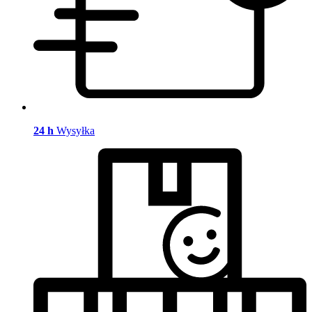
24 h
Wysyłka