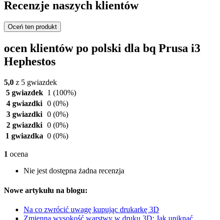
Recenzje naszych klientów
Oceń ten produkt
ocen klientów po polski dla bq Prusa i3
Hephestos
5,0
z 5 gwiazdek
5 gwiazdek
1
(100%)
4 gwiazdki
0
(0%)
3 gwiazdki
0
(0%)
2 gwiazdki
0
(0%)
1 gwiazdka
0
(0%)
1
ocena
Nie jest dostępna żadna recenzja
Nowe artykułu na blogu:
Na co zwrócić uwagę kupując drukarkę 3D
Zmienna wysokość warstwy w druku 3D: Jak uniknąć