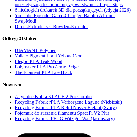
nieestetycznych stopni między warstwami - Layer Steps
6 niedrogich drukarek 3D dla początkujących (edycja 2026)
YouTube Episode: Game-Changer: Bambu A1 mini
SwapMod!
Direct-Extruder vs. Bowden-Extruder
Odkryj 3DJake:
DIAMANT Polymer
Vallejo Pigment Light Yellow Ocre
Elegoo PLA Teak Wood
Polymaker PLA Pro Army Beige
The Filament PLA Lite Black
Nowości:
Anycubic Kobra S1 ACE 2 Pro Combo
Recycling Fabrik rPLA Verborgene Lagune (Niebieski)
Recycling Fabrik rPLA Refill Nasser Elefant (Szary)
Pojemnik do suszenia filamentu SpacePi V2 Plus
Recycling Fabrik rPETG Witziger Wal (Jasnoszary)