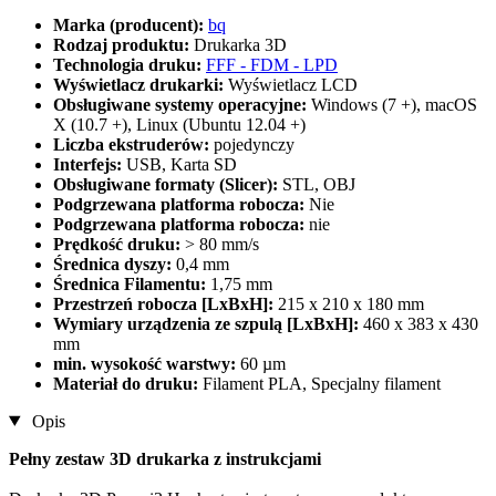
Marka (producent):
bq
Rodzaj produktu:
Drukarka 3D
Technologia druku:
FFF - FDM - LPD
Wyświetlacz drukarki:
Wyświetlacz LCD
Obsługiwane systemy operacyjne:
Windows (7 +), macOS
X (10.7 +), Linux (Ubuntu 12.04 +)
Liczba ekstruderów:
pojedynczy
Interfejs:
USB, Karta SD
Obsługiwane formaty (Slicer):
STL, OBJ
Podgrzewana platforma robocza:
Nie
Podgrzewana platforma robocza:
nie
Prędkość druku:
> 80 mm/s
Średnica dyszy:
0,4 mm
Średnica Filamentu:
1,75 mm
Przestrzeń robocza [LxBxH]:
215 x 210 x 180 mm
Wymiary urządzenia ze szpulą [LxBxH]:
460 x 383 x 430
mm
min. wysokość warstwy:
60 µm
Materiał do druku:
Filament PLA, Specjalny filament
Opis
Pełny zestaw 3D drukarka z instrukcjami