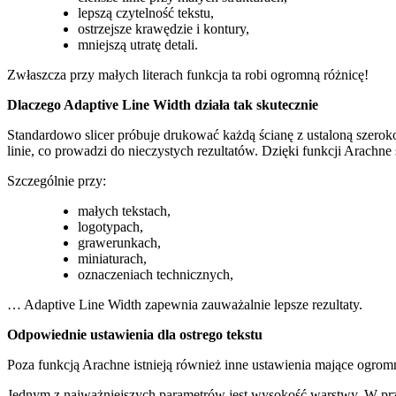
lepszą czytelność tekstu,
ostrzejsze krawędzie i kontury,
mniejszą utratę detali.
Zwłaszcza przy małych literach funkcja ta robi ogromną różnicę!
Dlaczego Adaptive Line Width działa tak skutecznie
Standardowo slicer próbuje drukować każdą ścianę z ustaloną szerokoś
linie, co prowadzi do nieczystych rezultatów. Dzięki funkcji Arachn
Szczególnie przy:
małych tekstach,
logotypach,
grawerunkach,
miniaturach,
oznaczeniach technicznych,
… Adaptive Line Width zapewnia zauważalnie lepsze rezultaty.
Odpowiednie ustawienia dla ostrego tekstu
Poza funkcją Arachne istnieją również inne ustawienia mające ogrom
Jednym z najważniejszych parametrów jest wysokość warstwy. W przy