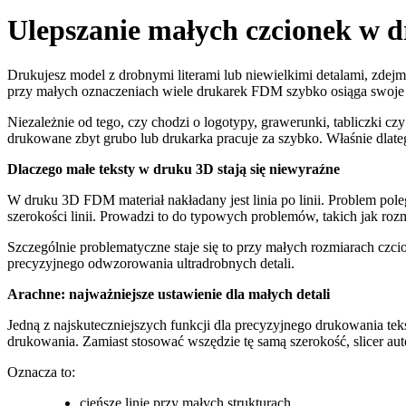
Ulepszanie małych czcionek w d
Drukujesz model z drobnymi literami lub niewielkimi detalami, zdejmu
przy małych oznaczeniach wiele drukarek FDM szybko osiąga swoje gr
Niezależnie od tego, czy chodzi o logotypy, grawerunki, tabliczki c
drukowane zbyt grubo lub drukarka pracuje za szybko. Właśnie dlateg
Dlaczego małe teksty w druku 3D stają się niewyraźne
W druku 3D FDM materiał nakładany jest linia po linii. Problem pole
szerokości linii. Prowadzi to do typowych problemów, takich jak rozm
Szczególnie problematyczne staje się to przy małych rozmiarach czci
precyzyjnego odwzorowania ultradrobnych detali.
Arachne: najważniejsze ustawienie dla małych detali
Jedną z najskuteczniejszych funkcji dla precyzyjnego drukowania tek
drukowania. Zamiast stosować wszędzie tę samą szerokość, slicer au
Oznacza to:
cieńsze linie przy małych strukturach,