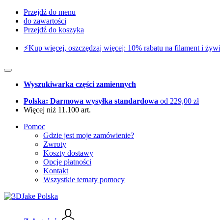
Przejdź do menu
do zawartości
Przejdź do koszyka
⚡️Kup więcej, oszczędzaj więcej: 10% rabatu na filament i żywi
Wyszukiwarka części zamiennych
Polska: Darmowa wysyłka standardowa
od 229,00 zł
Więcej niż 11.100 art.
Pomoc
Gdzie jest moje zamówienie?
Zwroty
Koszty dostawy
Opcje płatności
Kontakt
Wszystkie tematy pomocy