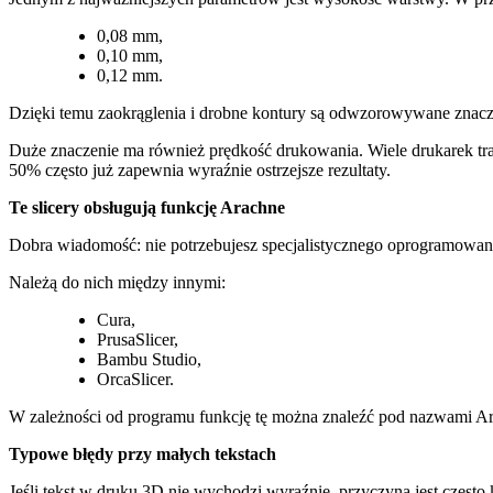
0,08 mm,
0,10 mm,
0,12 mm.
Dzięki temu zaokrąglenia i drobne kontury są odwzorowywane znaczn
Duże znaczenie ma również prędkość drukowania. Wiele drukarek tra
50% często już zapewnia wyraźnie ostrzejsze rezultaty.
Te slicery obsługują funkcję Arachne
Dobra wiadomość: nie potrzebujesz specjalistycznego oprogramowani
Należą do nich między innymi:
Cura,
PrusaSlicer,
Bambu Studio,
OrcaSlicer.
W zależności od programu funkcję tę można znaleźć pod nazwami Ar
Typowe błędy przy małych tekstach
Jeśli tekst w druku 3D nie wychodzi wyraźnie, przyczyną jest często