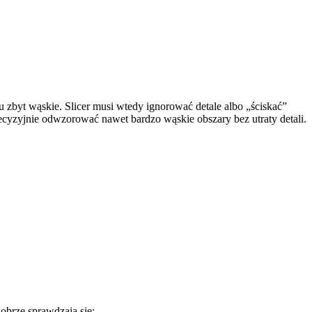
tu zbyt wąskie. Slicer musi wtedy ignorować detale albo „ściskać”
recyzyjnie odwzorować nawet bardzo wąskie obszary bez utraty detali.
obrze sprawdzają się: