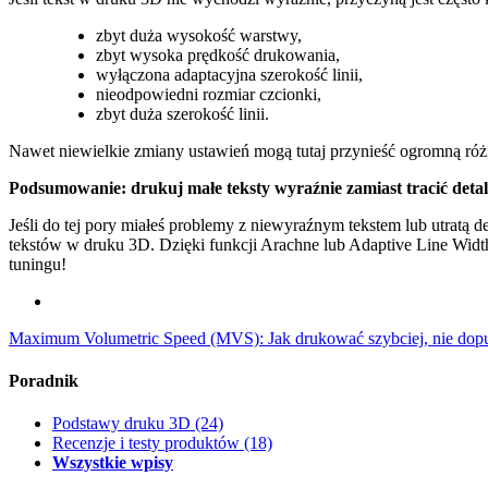
zbyt duża wysokość warstwy,
zbyt wysoka prędkość drukowania,
wyłączona adaptacyjna szerokość linii,
nieodpowiedni rozmiar czcionki,
zbyt duża szerokość linii.
Nawet niewielkie zmiany ustawień mogą tutaj przynieść ogromną róż
Podsumowanie: drukuj małe teksty wyraźnie zamiast tracić detal
Jeśli do tej pory miałeś problemy z niewyraźnym tekstem lub utratą d
tekstów w druku 3D. Dzięki funkcji Arachne lub Adaptive Line Widt
tuningu!
Maximum Volumetric Speed (MVS): Jak drukować szybciej, nie dopus
Poradnik
Podstawy druku 3D
(24)
Recenzje i testy produktów
(18)
Wszystkie wpisy