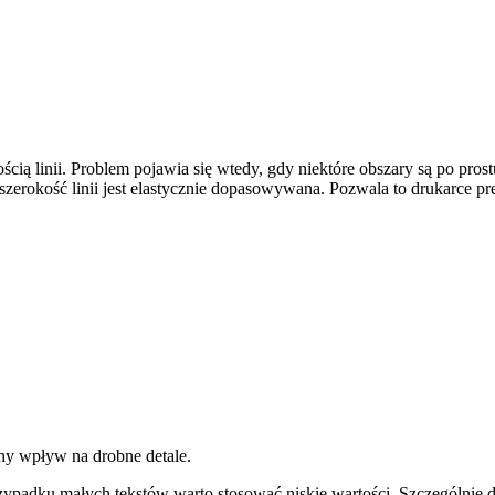
cią linii. Problem pojawia się wtedy, gdy niektóre obszary są po pros
e szerokość linii jest elastycznie dopasowywana. Pozwala to drukarce p
ny wpływ na drobne detale.
padku małych tekstów warto stosować niskie wartości. Szczególnie d