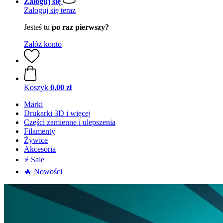
Zaloguj się
Zaloguj się teraz
Jesteś tu
po raz pierwszy?
Załóż konto
Koszyk
0,00 zł
Marki
Drukarki 3D i więcej
Części zamienne i ulepszenia
Filamenty
Żywice
Akcesoria
⚡ Sale
🔥 Nowości