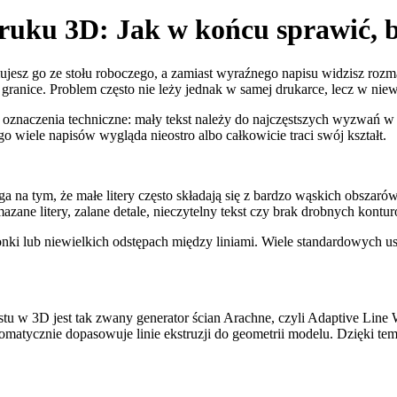
ruku 3D: Jak w końcu sprawić, by
jesz go ze stołu roboczego, a zamiast wyraźnego napisu widzisz rozmaza
anice. Problem często nie leży jednak w samej drukarce, lecz w niew
zy oznaczenia techniczne: mały tekst należy do najczęstszych wyzwań 
o wiele napisów wygląda nieostro albo całkowicie traci swój kształt.
ga na tym, że małe litery często składają się z bardzo wąskich obszar
azane litery, zalane detale, nieczytelny tekst czy brak drobnych kontu
onki lub niewielkich odstępach między liniami. Wiele standardowych u
stu w 3D jest tak zwany generator ścian Arachne, czyli Adaptive Line 
tomatycznie dopasowuje linie ekstruzji do geometrii modelu. Dzięki t