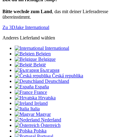
Bitte wechsle zum Land
, das mit deiner Lieferadresse
übereinstimmt.
Zu 3DJake International
Anderes Lieferland wählen
International
Belgien
Belgique
België
България
Česká republika
Deutschland
España
France
Hrvatska
Ireland
Italia
Magyar
Nederland
Österreich
Polska
Portugal