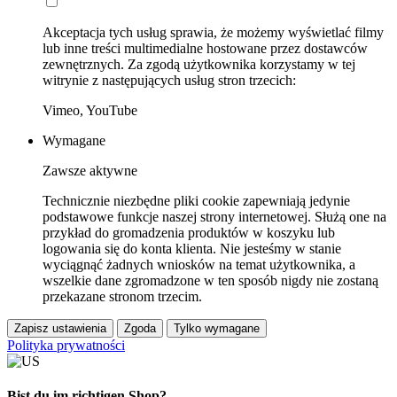
Akceptacja tych usług sprawia, że możemy wyświetlać filmy
lub inne treści multimedialne hostowane przez dostawców
zewnętrznych. Za zgodą użytkownika korzystamy w tej
witrynie z następujących usług stron trzecich:
Vimeo, YouTube
Wymagane
Zawsze aktywne
Technicznie niezbędne pliki cookie zapewniają jedynie
podstawowe funkcje naszej strony internetowej. Służą one na
przykład do gromadzenia produktów w koszyku lub
logowania się do konta klienta. Nie jesteśmy w stanie
wyciągnąć żadnych wniosków na temat użytkownika, a
wszelkie dane zgromadzone w ten sposób nigdy nie zostaną
przekazane stronom trzecim.
Zapisz ustawienia
Zgoda
Tylko wymagane
Polityka prywatności
Bist du im richtigen Shop?