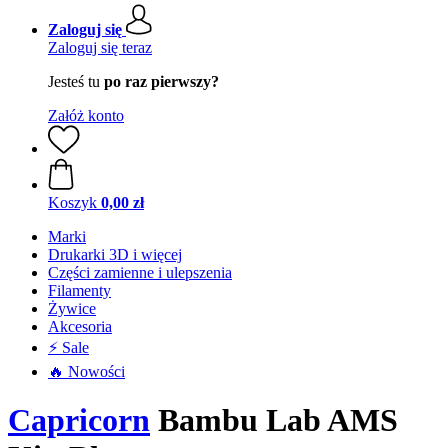
Zaloguj się
Zaloguj się teraz
Jesteś tu
po raz pierwszy?
Załóż konto
Koszyk
0,00 zł
Marki
Drukarki 3D i więcej
Części zamienne i ulepszenia
Filamenty
Żywice
Akcesoria
⚡ Sale
🔥 Nowości
Capricorn
Bambu Lab AMS