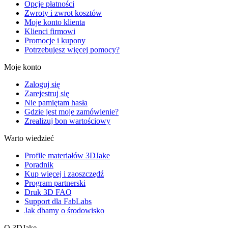
Opcje płatności
Zwroty i zwrot kosztów
Moje konto klienta
Klienci firmowi
Promocje i kupony
Potrzebujesz więcej pomocy?
Moje konto
Zaloguj się
Zarejestruj się
Nie pamiętam hasła
Gdzie jest moje zamówienie?
Zrealizuj bon wartościowy
Warto wiedzieć
Profile materiałów 3DJake
Poradnik
Kup więcej i zaoszczędź
Program partnerski
Druk 3D FAQ
Support dla FabLabs
Jak dbamy o środowisko
O 3DJake