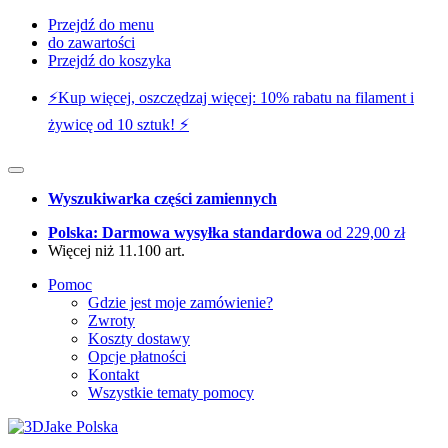
Przejdź do menu
do zawartości
Przejdź do koszyka
⚡️Kup więcej, oszczędzaj więcej: 10% rabatu na filament i
żywicę od 10 sztuk! ⚡️
Wyszukiwarka części zamiennych
Polska: Darmowa wysyłka standardowa
od 229,00 zł
Więcej niż 11.100 art.
Pomoc
Gdzie jest moje zamówienie?
Zwroty
Koszty dostawy
Opcje płatności
Kontakt
Wszystkie tematy pomocy