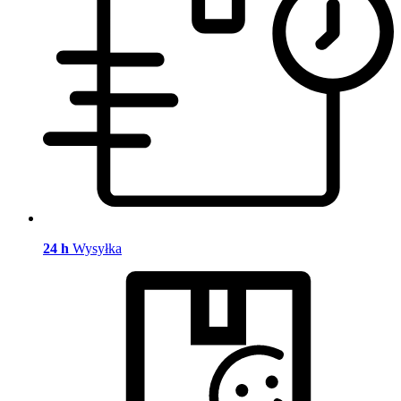
24 h
Wysyłka