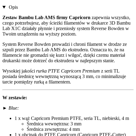
Opis
Zestaw Bambu Lab AMS
firmy Capricorn
zapewnia wszystko,
czego potrzebujesz, aby ścieżki filamentów w drukarce 3D Bambu
Lab X1C działały płynnie i przeniosły system Reverse Bowden w
Twoim urządzeniu na wyższy poziom.
System Reverse Bowden prowadzi i chroni filament w drodze ze
szpuli przez Bambu Lab AMS do ekstrudera. Oznacza to, że na
filamencie nie gromadzi się kurz i wilgoć, dzięki czemu materiał
drukarski może dotrzeć do ekstrudera w najlepszym stanie.
Wysokiej jakości
rurka PTFE Capricorn Premium
z serii TL
posiada średnicę wewnętrzną wynoszącą 3 mm, co minimalizuje
tarcie pomiędzy rurką a filamentem.
W zestawie:
►
Blue:
1 x wąż Capricorn Premium PTFE, seria TL, niebieski, 4 m
Średnica wewnętrzna: 3 mm
Średnica zewnętrzna: 4 mm
1 x obcinak do PTFE Capricorn (Capricorn PTFE-Cutter)