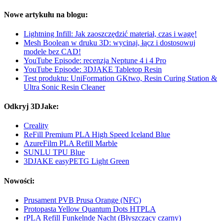
Nowe artykułu na blogu:
Lightning Infill: Jak zaoszczędzić materiał, czas i wagę!
Mesh Boolean w druku 3D: wycinaj, łącz i dostosowuj
modele bez CAD!
YouTube Episode: recenzja Neptune 4 i 4 Pro
YouTube Episode: 3DJAKE Tabletop Resin
Test produktu: UniFormation GKtwo, Resin Curing Station &
Ultra Sonic Resin Cleaner
Odkryj 3DJake:
Creality
ReFill Premium PLA High Speed Iceland Blue
AzureFilm PLA Refill Marble
SUNLU TPU Blue
3DJAKE easyPETG Light Green
Nowości:
Prusament PVB Prusa Orange (NFC)
Protopasta Yellow Quantum Dots HTPLA
rPLA Refill Funkelnde Nacht (Błyszczący czarny)