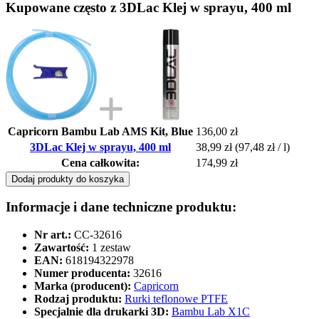
Kupowane często z 3DLac Klej w sprayu, 400 ml
Capricorn Bambu Lab AMS Kit, Blue
136,00 zł
3DLac Klej w sprayu, 400 ml
38,99 zł
(97,48 zł / l)
Cena całkowita:
174,99 zł
Dodaj produkty do koszyka
Informacje i dane techniczne produktu:
Nr art.:
CC-32616
Zawartość:
1 zestaw
EAN:
618194322978
Numer producenta:
32616
Marka (producent):
Capricorn
Rodzaj produktu:
Rurki teflonowe PTFE
Specjalnie dla drukarki 3D:
Bambu Lab X1C