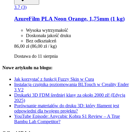
3.7 (3)
AzureFilm
PLA Neon Orange, 1,75mm (1 kg)
Wysoka wytrzymałość
Doskonała jakość druku
Bez odkształceń
86,00 zł
(86,00 zł / kg)
Dostawa do 11 sierpnia
Nowe artykułu na blogu:
Jak korzystać z funkcji Fuzzy Skin w Cura
Instalacja czujnika poziomowania BLTouch w Creality Ender
3 V2
Drukarki 3D FDM średniej klasy za około 2000 zł! (Edycja
2025)
Porównanie materiałów do druku 3D: który filament jest
odpowiedni dla twojego projektu?
YouTube Episode: Anycubic Kobra S1 Review – A True
Bambu Lab Competitor?