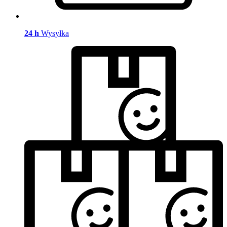
24 h
Wysyłka