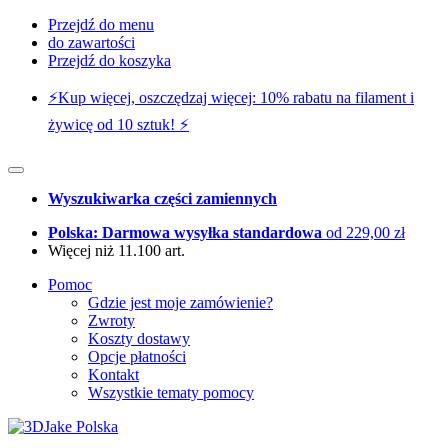
Przejdź do menu
do zawartości
Przejdź do koszyka
⚡️Kup więcej, oszczędzaj więcej: 10% rabatu na filament i
żywicę od 10 sztuk! ⚡️
Wyszukiwarka części zamiennych
Polska: Darmowa wysyłka standardowa
od 229,00 zł
Więcej niż 11.100 art.
Pomoc
Gdzie jest moje zamówienie?
Zwroty
Koszty dostawy
Opcje płatności
Kontakt
Wszystkie tematy pomocy