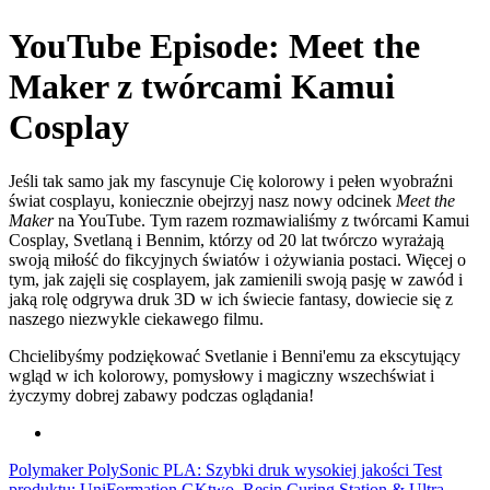
YouTube Episode: Meet the
Maker z twórcami Kamui
Cosplay
Jeśli tak samo jak my fascynuje Cię kolorowy i pełen wyobraźni
świat cosplayu, koniecznie obejrzyj nasz nowy odcinek
Meet the
Maker
na YouTube. Tym razem rozmawialiśmy z twórcami Kamui
Cosplay, Svetlaną i Bennim, którzy od 20 lat twórczo wyrażają
swoją miłość do fikcyjnych światów i ożywiania postaci. Więcej o
tym, jak zajęli się cosplayem, jak zamienili swoją pasję w zawód i
jaką rolę odgrywa druk 3D w ich świecie fantasy, dowiecie się z
naszego niezwykle ciekawego filmu.
Chcielibyśmy podziękować Svetlanie i Benni'emu za ekscytujący
wgląd w ich kolorowy, pomysłowy i magiczny wszechświat i
życzymy dobrej zabawy podczas oglądania!
Polymaker PolySonic PLA: Szybki druk wysokiej jakości
Test
produktu: UniFormation GKtwo, Resin Curing Station & Ultra