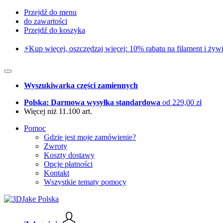
Przejdź do menu
do zawartości
Przejdź do koszyka
⚡️Kup więcej, oszczędzaj więcej: 10% rabatu na filament i żywi
Wyszukiwarka części zamiennych
Polska: Darmowa wysyłka standardowa
od 229,00 zł
Więcej niż 11.100 art.
Pomoc
Gdzie jest moje zamówienie?
Zwroty
Koszty dostawy
Opcje płatności
Kontakt
Wszystkie tematy pomocy