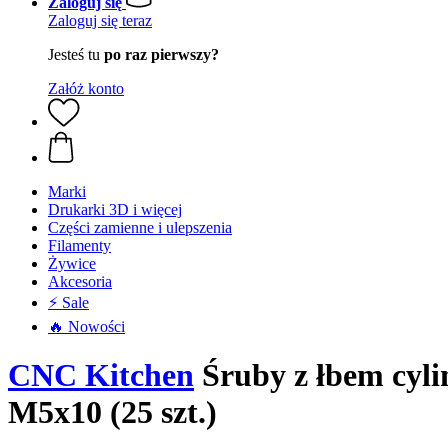
Zaloguj się
Zaloguj się teraz
Jesteś tu
po raz pierwszy?
Załóż konto
Marki
Drukarki 3D i więcej
Części zamienne i ulepszenia
Filamenty
Żywice
Akcesoria
⚡ Sale
🔥 Nowości
CNC Kitchen
Śruby z łbem cyli
M5x10 (25 szt.)