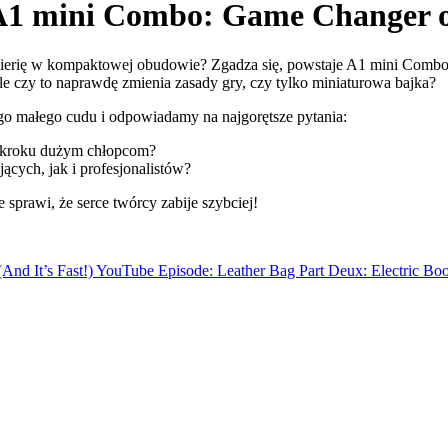
A1 mini Combo: Game Changer 
żynierię w kompaktowej obudowie? Zgadza się, powstaje A1 mini Comb
Ale czy to naprawdę zmienia zasady gry, czy tylko miniaturowa bajka?
o małego cudu i odpowiadamy na najgorętsze pytania:
 kroku dużym chłopcom?
ących, jak i profesjonalistów?
e sprawi, że serce twórcy zabije szybciej!
nd It’s Fast!)
YouTube Episode: Leather Bag Part Deux: Electric Bo