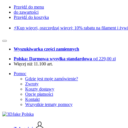
Przejdź do menu
do zawartości
Przejdź do koszyka
⚡️Kup więcej, oszczędzaj więcej: 10% rabatu na filament i żywi
Wyszukiwarka części zamiennych
Polska: Darmowa wysyłka standardowa
od 229,00 zł
Więcej niż 11.100 art.
Pomoc
Gdzie jest moje zamówienie?
Zwroty
Koszty dostawy
Opcje płatności
Kontakt
Wszystkie tematy pomocy