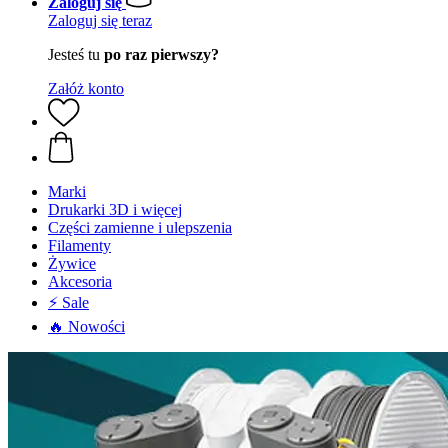
Zaloguj się
Zaloguj się teraz
Jesteś tu
po raz pierwszy?
Załóż konto
Marki
Drukarki 3D i więcej
Części zamienne i ulepszenia
Filamenty
Żywice
Akcesoria
⚡ Sale
🔥 Nowości