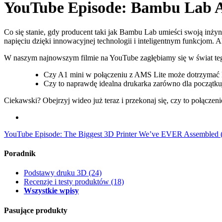
YouTube Episode: Bambu Lab 
Co się stanie, gdy producent taki jak Bambu Lab umieści swoją in
napięciu dzięki innowacyjnej technologii i inteligentnym funkcjom. 
W naszym najnowszym filmie na YouTube zagłębiamy się w świat teg
Czy A1 mini w połączeniu z AMS Lite może dotrzymać
Czy to naprawdę idealna drukarka zarówno dla początkuj
Ciekawski? Obejrzyj wideo już teraz i przekonaj się, czy to połączeni
YouTube Episode: The Biggest 3D Printer We’ve EVER Assembled (A
Poradnik
Podstawy druku 3D
(24)
Recenzje i testy produktów
(18)
Wszystkie wpisy
Pasujące produkty