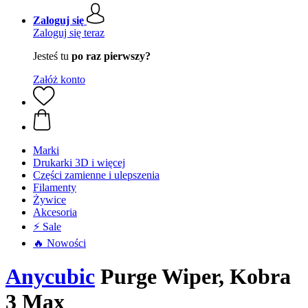
Zaloguj się
Zaloguj się teraz
Jesteś tu
po raz pierwszy?
Załóż konto
Marki
Drukarki 3D i więcej
Części zamienne i ulepszenia
Filamenty
Żywice
Akcesoria
⚡ Sale
🔥 Nowości
Anycubic
Purge Wiper, Kobra
3 Max