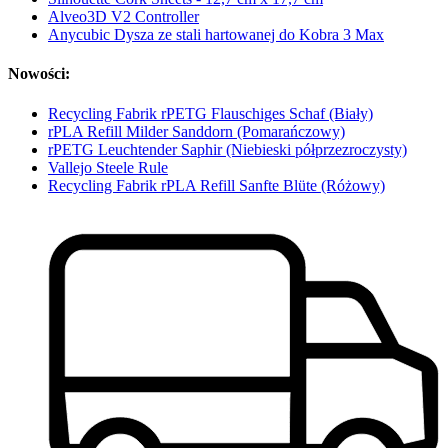
Alveo3D V2 Controller
Anycubic Dysza ze stali hartowanej do Kobra 3 Max
Nowości:
Recycling Fabrik rPETG Flauschiges Schaf (Biały)
rPLA Refill Milder Sanddorn (Pomarańczowy)
rPETG Leuchtender Saphir (Niebieski półprzezroczysty)
Vallejo Steele Rule
Recycling Fabrik rPLA Refill Sanfte Blüte (Różowy)