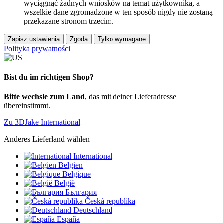
wyciągnąć żadnych wniosków na temat użytkownika, a
wszelkie dane zgromadzone w ten sposób nigdy nie zostaną
przekazane stronom trzecim.
Zapisz ustawienia
Zgoda
Tylko wymagane
Polityka prywatności
Bist du im richtigen Shop?
Bitte wechsle zum Land
, das mit deiner Lieferadresse
übereinstimmt.
Zu 3DJake International
Anderes Lieferland wählen
International
Belgien
Belgique
België
България
Česká republika
Deutschland
España