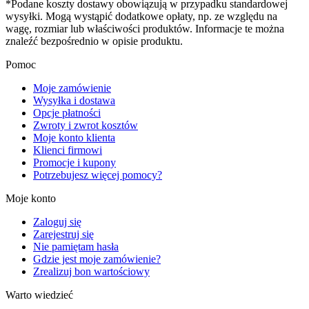
*Podane koszty dostawy obowiązują w przypadku standardowej
wysyłki. Mogą wystąpić dodatkowe opłaty, np. ze względu na
wagę, rozmiar lub właściwości produktów. Informacje te można
znaleźć bezpośrednio w opisie produktu.
Pomoc
Moje zamówienie
Wysyłka i dostawa
Opcje płatności
Zwroty i zwrot kosztów
Moje konto klienta
Klienci firmowi
Promocje i kupony
Potrzebujesz więcej pomocy?
Moje konto
Zaloguj się
Zarejestruj się
Nie pamiętam hasła
Gdzie jest moje zamówienie?
Zrealizuj bon wartościowy
Warto wiedzieć