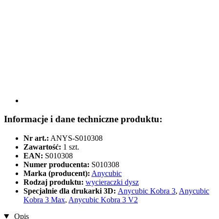
Informacje i dane techniczne produktu:
Nr art.:
ANYS-S010308
Zawartość:
1 szt.
EAN:
S010308
Numer producenta:
S010308
Marka (producent):
Anycubic
Rodzaj produktu:
wycieraczki dysz
Specjalnie dla drukarki 3D:
Anycubic Kobra 3
,
Anycubic
Kobra 3 Max
,
Anycubic Kobra 3 V2
Opis