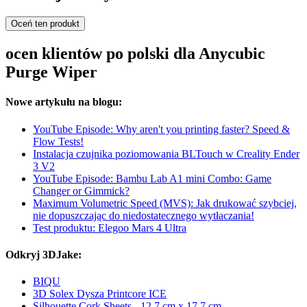
Oceń ten produkt
ocen klientów po polski dla Anycubic
Purge Wiper
Nowe artykułu na blogu:
YouTube Episode: Why aren't you printing faster? Speed &
Flow Tests!
Instalacja czujnika poziomowania BLTouch w Creality Ender
3 V2
YouTube Episode: Bambu Lab A1 mini Combo: Game
Changer or Gimmick?
Maximum Volumetric Speed (MVS): Jak drukować szybciej,
nie dopuszczając do niedostatecznego wytłaczania!
Test produktu: Elegoo Mars 4 Ultra
Odkryj 3DJake:
BIQU
3D Solex Dysza Printcore ICE
Silhouette Cork Sheets - 12,7 cm x 17,7 cm