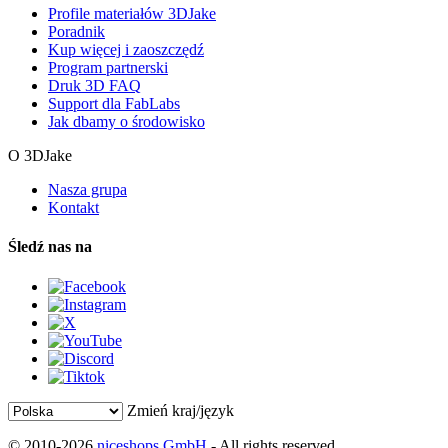
Profile materiałów 3DJake
Poradnik
Kup więcej i zaoszczędź
Program partnerski
Druk 3D FAQ
Support dla FabLabs
Jak dbamy o środowisko
O 3DJake
Nasza grupa
Kontakt
Śledź nas na
Zmień kraj/język
© 2010-2026
niceshops GmbH
- All rights reserved.