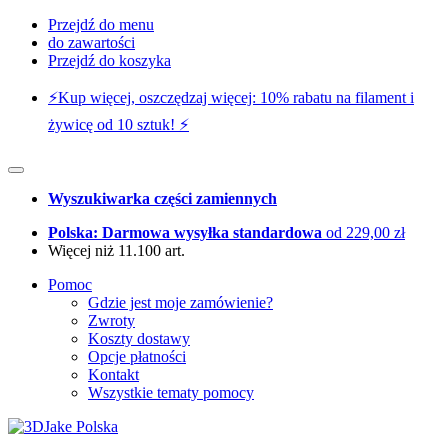
Przejdź do menu
do zawartości
Przejdź do koszyka
⚡️Kup więcej, oszczędzaj więcej: 10% rabatu na filament i
żywicę od 10 sztuk! ⚡️
Wyszukiwarka części zamiennych
Polska: Darmowa wysyłka standardowa
od 229,00 zł
Więcej niż 11.100 art.
Pomoc
Gdzie jest moje zamówienie?
Zwroty
Koszty dostawy
Opcje płatności
Kontakt
Wszystkie tematy pomocy