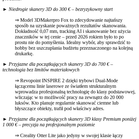
►
Niedrogie skanery 3D do 300 € – bezryzykowny start
⇒ Model 3DMakerpro Fox to zdecydowanie najtańszy
sposób na uzyskanie poważnych rezultatów skanowania.
Dokładność 0,07 mm, tracking AI i skanowanie bez użycia
znaczników w tej cenie – przed 2026 rokiem było to po
prostu nie do pomyślenia. Idealny wybór, aby sprawdzić to
hobby bez uszczuplania budżetu przeznaczonego na kolejną
drukarkę.
►
Przyjazne dla początkujących skanery 3D do 700 € –
technologia bez limitów materiałowych
⇒ Revopoint INSPIRE 2 dzięki trybowi Dual-Mode
łączącemu linie laserowe ze światłem strukturalnym
wprowadza profesjonalną technologię do klasy podstawowej,
wliczając w to możliwość pracy na zewnątrz do 20 000
luksów. Kto planuje regularnie skanować ciemne lub
błyszczące obiekty, trafił pod właściwy adres.
►
Przyjazne dla początkujących skanery 3D klasy Premium poniżej
1 000 € – precyzja na profesjonalnym poziomie
⇒ Creality Otter Lite jako jedyny w swojej klasie łączy