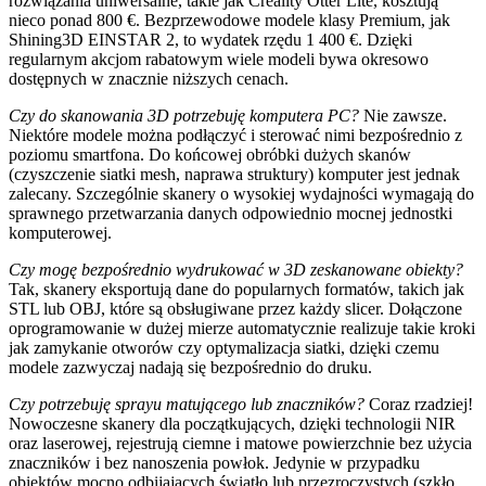
rozwiązania uniwersalne, takie jak Creality Otter Lite, kosztują
nieco ponad 800 €. Bezprzewodowe modele klasy Premium, jak
Shining3D EINSTAR 2, to wydatek rzędu 1 400 €. Dzięki
regularnym akcjom rabatowym wiele modeli bywa okresowo
dostępnych w znacznie niższych cenach.
Czy do skanowania 3D potrzebuję komputera PC?
Nie zawsze.
Niektóre modele można podłączyć i sterować nimi bezpośrednio z
poziomu smartfona. Do końcowej obróbki dużych skanów
(czyszczenie siatki mesh, naprawa struktury) komputer jest jednak
zalecany. Szczególnie skanery o wysokiej wydajności wymagają do
sprawnego przetwarzania danych odpowiednio mocnej jednostki
komputerowej.
Czy mogę bezpośrednio wydrukować w 3D zeskanowane obiekty?
Tak, skanery eksportują dane do popularnych formatów, takich jak
STL lub OBJ, które są obsługiwane przez każdy slicer. Dołączone
oprogramowanie w dużej mierze automatycznie realizuje takie kroki
jak zamykanie otworów czy optymalizacja siatki, dzięki czemu
modele zazwyczaj nadają się bezpośrednio do druku.
Czy potrzebuję sprayu matującego lub znaczników?
Coraz rzadziej!
Nowoczesne skanery dla początkujących, dzięki technologii NIR
oraz laserowej, rejestrują ciemne i matowe powierzchnie bez użycia
znaczników i bez nanoszenia powłok. Jedynie w przypadku
obiektów mocno odbijających światło lub przezroczystych (szkło,