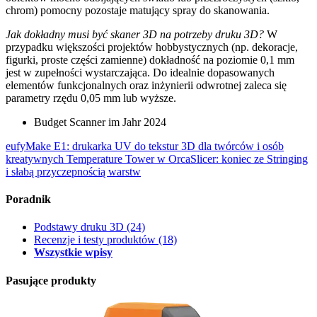
chrom) pomocny pozostaje matujący spray do skanowania.
Jak dokładny musi być skaner 3D na potrzeby druku 3D?
W
przypadku większości projektów hobbystycznych (np. dekoracje,
figurki, proste części zamienne) dokładność na poziomie 0,1 mm
jest w zupełności wystarczająca. Do idealnie dopasowanych
elementów funkcjonalnych oraz inżynierii odwrotnej zaleca się
parametry rzędu 0,05 mm lub wyższe.
Budget Scanner im Jahr 2024
eufyMake E1: drukarka UV do tekstur 3D dla twórców i osób
kreatywnych
Temperature Tower w OrcaSlicer: koniec ze Stringing
i słabą przyczepnością warstw
Poradnik
Podstawy druku 3D
(24)
Recenzje i testy produktów
(18)
Wszystkie wpisy
Pasujące produkty