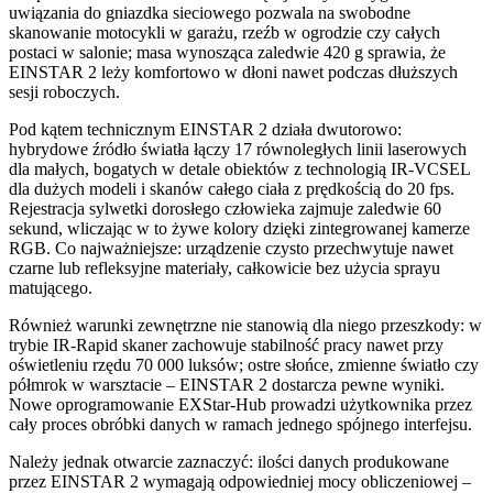
uwiązania do gniazdka sieciowego pozwala na swobodne
skanowanie motocykli w garażu, rzeźb w ogrodzie czy całych
postaci w salonie; masa wynosząca zaledwie 420 g sprawia, że
EINSTAR 2 leży komfortowo w dłoni nawet podczas dłuższych
sesji roboczych.
Pod kątem technicznym EINSTAR 2 działa dwutorowo:
hybrydowe źródło światła łączy 17 równoległych linii laserowych
dla małych, bogatych w detale obiektów z technologią IR-VCSEL
dla dużych modeli i skanów całego ciała z prędkością do 20 fps.
Rejestracja sylwetki dorosłego człowieka zajmuje zaledwie 60
sekund, wliczając w to żywe kolory dzięki zintegrowanej kamerze
RGB. Co najważniejsze: urządzenie czysto przechwytuje nawet
czarne lub refleksyjne materiały, całkowicie bez użycia sprayu
matującego.
Również warunki zewnętrzne nie stanowią dla niego przeszkody: w
trybie IR-Rapid skaner zachowuje stabilność pracy nawet przy
oświetleniu rzędu 70 000 luksów; ostre słońce, zmienne światło czy
półmrok w warsztacie – EINSTAR 2 dostarcza pewne wyniki.
Nowe oprogramowanie EXStar-Hub prowadzi użytkownika przez
cały proces obróbki danych w ramach jednego spójnego interfejsu.
Należy jednak otwarcie zaznaczyć: ilości danych produkowane
przez EINSTAR 2 wymagają odpowiedniej mocy obliczeniowej –