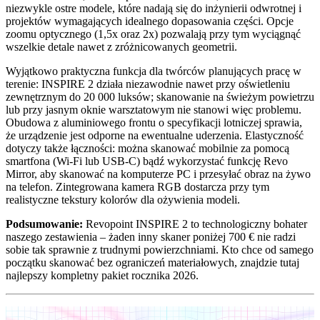
niezwykle ostre modele, które nadają się do inżynierii odwrotnej i
projektów wymagających idealnego dopasowania części. Opcje
zoomu optycznego (1,5x oraz 2x) pozwalają przy tym wyciągnąć
wszelkie detale nawet z zróżnicowanych geometrii.
Wyjątkowo praktyczna funkcja dla twórców planujących pracę w
terenie: INSPIRE 2 działa niezawodnie nawet przy oświetleniu
zewnętrznym do 20 000 luksów; skanowanie na świeżym powietrzu
lub przy jasnym oknie warsztatowym nie stanowi więc problemu.
Obudowa z aluminiowego frontu o specyfikacji lotniczej sprawia,
że urządzenie jest odporne na ewentualne uderzenia. Elastyczność
dotyczy także łączności: można skanować mobilnie za pomocą
smartfona (Wi-Fi lub USB-C) bądź wykorzystać funkcję Revo
Mirror, aby skanować na komputerze PC i przesyłać obraz na żywo
na telefon. Zintegrowana kamera RGB dostarcza przy tym
realistyczne tekstury kolorów dla ożywienia modeli.
Podsumowanie:
Revopoint INSPIRE 2 to technologiczny bohater
naszego zestawienia – żaden inny skaner poniżej 700 € nie radzi
sobie tak sprawnie z trudnymi powierzchniami. Kto chce od samego
początku skanować bez ograniczeń materiałowych, znajdzie tutaj
najlepszy kompletny pakiet rocznika 2026.