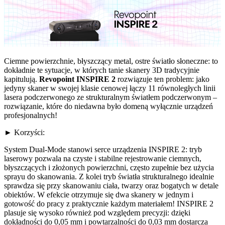
Ciemne powierzchnie, błyszczący metal, ostre światło słoneczne: to
dokładnie te sytuacje, w których tanie skanery 3D tradycyjnie
kapitulują.
Revopoint INSPIRE 2
rozwiązuje ten problem: jako
jedyny skaner w swojej klasie cenowej łączy 11 równoległych linii
lasera podczerwonego ze strukturalnym światłem podczerwonym –
rozwiązanie, które do niedawna było domeną wyłącznie urządzeń
profesjonalnych!
► Korzyści:
System Dual-Mode stanowi serce urządzenia INSPIRE 2: tryb
laserowy pozwala na czyste i stabilne rejestrowanie ciemnych,
błyszczących i złożonych powierzchni, często zupełnie bez użycia
sprayu do skanowania. Z kolei tryb światła strukturalnego idealnie
sprawdza się przy skanowaniu ciała, twarzy oraz bogatych w detale
obiektów. W efekcie otrzymuje się dwa skanery w jednym i
gotowość do pracy z praktycznie każdym materiałem! INSPIRE 2
plasuje się wysoko również pod względem precyzji: dzięki
dokładności do 0,05 mm i powtarzalności do 0,03 mm dostarcza