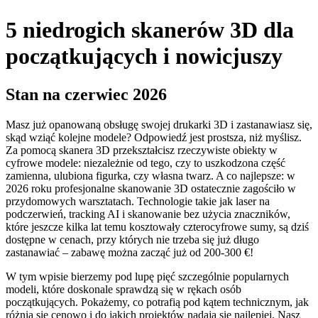
5 niedrogich skanerów 3D dla
początkujących i nowicjuszy
Stan na czerwiec 2026
Masz już opanowaną obsługę swojej drukarki 3D i zastanawiasz się,
skąd wziąć kolejne modele? Odpowiedź jest prostsza, niż myślisz.
Za pomocą skanera 3D przekształcisz rzeczywiste obiekty w
cyfrowe modele: niezależnie od tego, czy to uszkodzona część
zamienna, ulubiona figurka, czy własna twarz. A co najlepsze: w
2026 roku profesjonalne skanowanie 3D ostatecznie zagościło w
przydomowych warsztatach. Technologie takie jak laser na
podczerwień, tracking AI i skanowanie bez użycia znaczników,
które jeszcze kilka lat temu kosztowały czterocyfrowe sumy, są dziś
dostępne w cenach, przy których nie trzeba się już długo
zastanawiać – zabawę można zacząć już od 200-300 €!
W tym wpisie bierzemy pod lupę pięć szczególnie popularnych
modeli, które doskonale sprawdzą się w rękach osób
początkujących. Pokażemy, co potrafią pod kątem technicznym, jak
różnią się cenowo i do jakich projektów nadają się najlepiej. Nasz