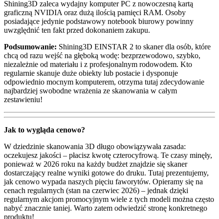
Shining3D zaleca wydajny komputer PC z nowoczesną kartą
graficzną NVIDIA oraz dużą ilością pamięci RAM. Osoby
posiadające jedynie podstawowy notebook biurowy powinny
uwzględnić ten fakt przed dokonaniem zakupu.
Podsumowanie:
Shining3D EINSTAR 2 to skaner dla osób, które
chcą od razu wejść na głęboką wodę: bezprzewodowo, szybko,
niezależnie od materiału i z profesjonalnym rodowodem. Kto
regularnie skanuje duże obiekty lub postacie i dysponuje
odpowiednio mocnym komputerem, otrzyma tutaj zdecydowanie
najbardziej swobodne wrażenia ze skanowania w całym
zestawieniu!
Jak to wygląda cenowo?
W dziedzinie skanowania 3D długo obowiązywała zasada:
oczekujesz jakości – płacisz kwotę czterocyfrową. Te czasy minęły,
ponieważ w 2026 roku na każdy budżet znajdzie się skaner
dostarczający realne wyniki gotowe do druku. Tutaj prezentujemy,
jak cenowo wypada naszych pięciu faworytów. Opieramy się na
cenach regularnych (stan na czerwiec 2026) – jednak dzięki
regularnym akcjom promocyjnym wiele z tych modeli można często
nabyć znacznie taniej. Warto zatem odwiedzić stronę konkretnego
produktu!