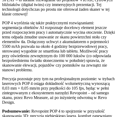
bliźniaków (digital twins) czy immersyjnych prezentacji. Tej
technologii dotychczas po prostu nie oferował żaden skaner w tej
klasie cenowej!
POP 4 wyróżnia się także praktycznymi rozwiązaniami:
segmentacja obiektów AI rozpoznaje docelowy element jeszcze
przed rozpoczęciem pracy i automatycznie wycina otoczenie. Dzięki
temu odpada żmudne usuwanie ze skanu powierzchni stołu czy
elementów tła. Dołączony uchwyt z akumulatorem o pojemności
5500 mAh pozwala na około 4 godziny bezprzewodowej pracy,
sterowanej wygodnie ze smartfona lub tabletu. Możliwość pracy
przy oświetleniu zewnętrznym do 100 000 luksów (co odpowiada
bezpośredniemu światłu słonecznemu w południe) sprawia, że
skanowanie elewacji, pojazdów czy pomników na zewnątrz nie
stanowi problemu.
Precyzja pozostaje przy tym na profesjonalnym poziomie: w trybach
laserowych POP 4 osiąga dokładność wolumetryczną wynoszącą
0,03 mm + 0,05 mm/m przy prędkości do 105 fps, będąc w pełni
zintegrowanym z ekosystemem narzędzi Revopoint – od samego
skanu, przez Revo Measure, aż po inżynierię odwrotną w Revo
Design.
Podsumowanie:
Revopoint POP 4 to spojrzenie w przyszłość
skanowania 3D: precyzja niebieskiego lasera, komfort zapewniany