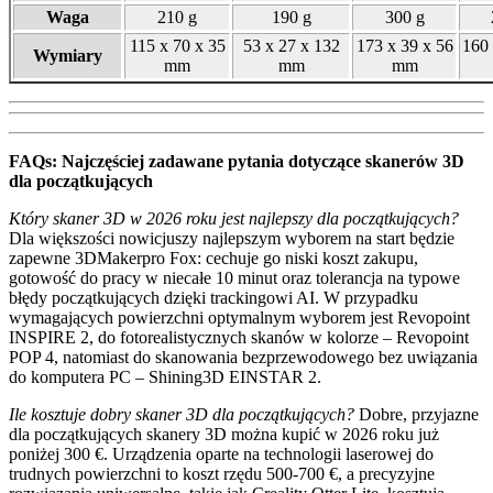
Waga
210 g
190 g
300 g
115 x 70 x 35
53 x 27 x 132
173 x 39 x 56
160 
Wymiary
mm
mm
mm
FAQs: Najczęściej zadawane pytania dotyczące skanerów 3D
dla początkujących
Który skaner 3D w 2026 roku jest najlepszy dla początkujących?
Dla większości nowicjuszy najlepszym wyborem na start będzie
zapewne 3DMakerpro Fox: cechuje go niski koszt zakupu,
gotowość do pracy w niecałe 10 minut oraz tolerancja na typowe
błędy początkujących dzięki trackingowi AI. W przypadku
wymagających powierzchni optymalnym wyborem jest Revopoint
INSPIRE 2, do fotorealistycznych skanów w kolorze – Revopoint
POP 4, natomiast do skanowania bezprzewodowego bez uwiązania
do komputera PC – Shining3D EINSTAR 2.
Ile kosztuje dobry skaner 3D dla początkujących?
Dobre, przyjazne
dla początkujących skanery 3D można kupić w 2026 roku już
poniżej 300 €. Urządzenia oparte na technologii laserowej do
trudnych powierzchni to koszt rzędu 500-700 €, a precyzyjne