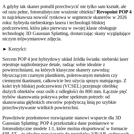
A gdyby tak skaner potrafił przechwycić nie tylko sam kształt, ale
od razu pełne, fotorealistyczne wrażenie obiektu?
Revopoint POP 4
to najciekawsza nowość rynkowa w segmencie skanerów w 2026
roku: hybryda niebieskiego lasera i technologii bliskiej
podczerwieni, która jako pierwsza w swojej klasie obsługuje
technologię 3D Gaussian Splatting, dostarczając skany wyglądające
niczym trójwymiarowe zdjęcia.
► Korzyści:
Sercem POP 4 jest hybrydowy układ źródła światła: niebieski laser
rejestruje najdrobniejsze detale, radząc sobie idealnie z
powierzchniami, na których klasyczne skanery zawodzą:
błyszczącym czarnym plastikiem, polerowanym metalem czy
ciemnymi tkaninami, całkowicie bez użycia sprayu matującego. Z
kolei tryb bliskiej podczerwieni (VCSEL) przejmuje obróbkę
dużych obiektów oraz osób z odległości do 800 mm. Łącznie pięć
trybów skanowania pokrywa pełne spektrum potrzeb: od
skanowania głębokich otworów pojedynczą linią po szybkie
przechwytywanie wielkich powierzchni.
Prawdziwie przełomowe rozwiązanie stanowi wsparcie dla 3D
Gaussian Splatting: POP 4 przekształca dane pomiarowe w
fotorealistyczne modele 1:1, które można eksportować w formacie
SPLAT – to idealne rozwiązanie do projektów VR/AR, cyfrowych