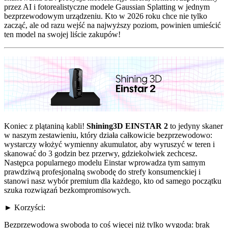
przez AI i fotorealistyczne modele Gaussian Splatting w jednym
bezprzewodowym urządzeniu. Kto w 2026 roku chce nie tylko
zacząć, ale od razu wejść na najwyższy poziom, powinien umieścić
ten model na swojej liście zakupów!
Koniec z plątaniną kabli!
Shining3D EINSTAR 2
to jedyny skaner
w naszym zestawieniu, który działa całkowicie bezprzewodowo:
wystarczy włożyć wymienny akumulator, aby wyruszyć w teren i
skanować do 3 godzin bez przerwy, gdziekolwiek zechcesz.
Następca popularnego modelu Einstar wprowadza tym samym
prawdziwą profesjonalną swobodę do strefy konsumenckiej i
stanowi nasz wybór premium dla każdego, kto od samego początku
szuka rozwiązań bezkompromisowych.
► Korzyści:
Bezprzewodowa swoboda to coś więcej niż tylko wygoda: brak