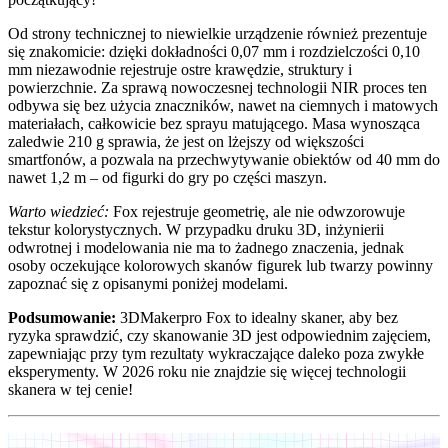
Od strony technicznej to niewielkie urządzenie również prezentuje
się znakomicie: dzięki dokładności 0,07 mm i rozdzielczości 0,10
mm niezawodnie rejestruje ostre krawędzie, struktury i
powierzchnie. Za sprawą nowoczesnej technologii NIR proces ten
odbywa się bez użycia znaczników, nawet na ciemnych i matowych
materiałach, całkowicie bez sprayu matującego. Masa wynosząca
zaledwie 210 g sprawia, że jest on lżejszy od większości
smartfonów, a pozwala na przechwytywanie obiektów od 40 mm do
nawet 1,2 m – od figurki do gry po części maszyn.
Warto wiedzieć:
Fox rejestruje geometrię, ale nie odwzorowuje
tekstur kolorystycznych. W przypadku druku 3D, inżynierii
odwrotnej i modelowania nie ma to żadnego znaczenia, jednak
osoby oczekujące kolorowych skanów figurek lub twarzy powinny
zapoznać się z opisanymi poniżej modelami.
Podsumowanie:
3DMakerpro Fox to idealny skaner, aby bez
ryzyka sprawdzić, czy skanowanie 3D jest odpowiednim zajęciem,
zapewniając przy tym rezultaty wykraczające daleko poza zwykłe
eksperymenty. W 2026 roku nie znajdzie się więcej technologii
skanera w tej cenie!