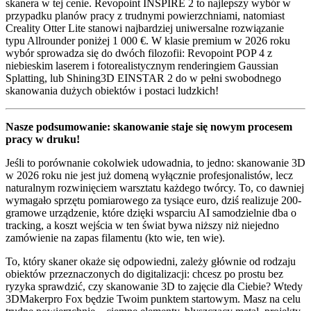
skanera w tej cenie. Revopoint INSPIRE 2 to najlepszy wybór w
przypadku planów pracy z trudnymi powierzchniami, natomiast
Creality Otter Lite stanowi najbardziej uniwersalne rozwiązanie
typu Allrounder poniżej 1 000 €. W klasie premium w 2026 roku
wybór sprowadza się do dwóch filozofii: Revopoint POP 4 z
niebieskim laserem i fotorealistycznym renderingiem Gaussian
Splatting, lub Shining3D EINSTAR 2 do w pełni swobodnego
skanowania dużych obiektów i postaci ludzkich!
Nasze podsumowanie: skanowanie staje się nowym procesem
pracy w druku!
Jeśli to porównanie cokolwiek udowadnia, to jedno: skanowanie 3D
w 2026 roku nie jest już domeną wyłącznie profesjonalistów, lecz
naturalnym rozwinięciem warsztatu każdego twórcy. To, co dawniej
wymagało sprzętu pomiarowego za tysiące euro, dziś realizuje 200-
gramowe urządzenie, które dzięki wsparciu AI samodzielnie dba o
tracking, a koszt wejścia w ten świat bywa niższy niż niejedno
zamówienie na zapas filamentu (kto wie, ten wie).
To, który skaner okaże się odpowiedni, zależy głównie od rodzaju
obiektów przeznaczonych do digitalizacji: chcesz po prostu bez
ryzyka sprawdzić, czy skanowanie 3D to zajęcie dla Ciebie? Wtedy
3DMakerpro Fox będzie Twoim punktem startowym. Masz na celu