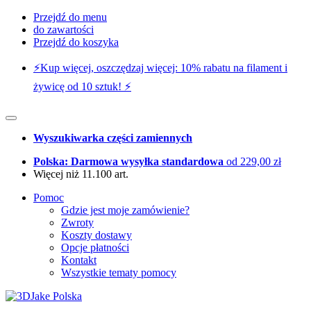
Przejdź do menu
do zawartości
Przejdź do koszyka
⚡️Kup więcej, oszczędzaj więcej: 10% rabatu na filament i
żywicę od 10 sztuk! ⚡️
Wyszukiwarka części zamiennych
Polska: Darmowa wysyłka standardowa
od 229,00 zł
Więcej niż 11.100 art.
Pomoc
Gdzie jest moje zamówienie?
Zwroty
Koszty dostawy
Opcje płatności
Kontakt
Wszystkie tematy pomocy