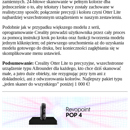
zamiennych. 24-bitowe skanowanie w pełnym kolorze dba
jednocześnie o to, aby tekstury i barwy zostały zachowane w
realistyczny sposób; połączenie precyzji i koloru czyni Otter Lite
najbardziej wszechstronnym urządzeniem w naszym zestawieniu.
Podobnie jak w przypadku większego modelu z serii,
oprogramowanie Creality prowadzi użytkownika przez cały proces
za pomocą instrukcji krok po kroku oraz funkcji tworzenia modelu
jednym kliknięciem; od pierwszego uruchomienia aż do uzyskania
modelu gotowego do druku, bez konieczności zagłębiania się w
skomplikowane menu ustawień.
Podsumowanie:
Creality Otter Lite to precyzyjne, wszechstronne
urządzenie typu Allrounder dla każdego, kto chce dziś skanować
małe, a jutro duże obiekty, nie rezygnując przy tym ani z
dokładności, ani z odwzorowania kolorów. Najlepszy pakiet typu
„jeden skaner do wszystkiego” poniżej 1 000 €!