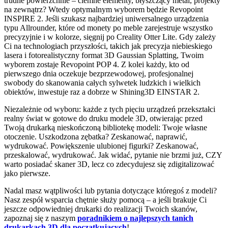
trudne powierzchnie – ciemne elementy, błyszczący metal, projekty
na zewnątrz? Wtedy optymalnym wyborem będzie Revopoint
INSPIRE 2. Jeśli szukasz najbardziej uniwersalnego urządzenia
typu Allrounder, które od monety po meble zarejestruje wszystko
precyzyjnie i w kolorze, sięgnij po Creality Otter Lite. Gdy zależy
Ci na technologiach przyszłości, takich jak precyzja niebieskiego
lasera i fotorealistyczny format 3D Gaussian Splatting, Twoim
wyborem zostaje Revopoint POP 4. Z kolei każdy, kto od
pierwszego dnia oczekuje bezprzewodowej, profesjonalnej
swobody do skanowania całych sylwetek ludzkich i wielkich
obiektów, inwestuje raz a dobrze w Shining3D EINSTAR 2.
Niezależnie od wyboru: każde z tych pięciu urządzeń przekształci
realny świat w gotowe do druku modele 3D, otwierając przed
Twoją drukarką nieskończoną bibliotekę modeli: Twoje własne
otoczenie. Uszkodzona zębatka? Zeskanować, naprawić,
wydrukować. Powiększenie ulubionej figurki? Zeskanować,
przeskalować, wydrukować. Jak widać, pytanie nie brzmi już, CZY
warto posiadać skaner 3D, lecz co zdecydujesz się zdigitalizować
jako pierwsze.
Nadal masz wątpliwości lub pytania dotyczące któregoś z modeli?
Nasz zespół wsparcia chętnie służy pomocą – a jeśli brakuje Ci
jeszcze odpowiedniej drukarki do realizacji Twoich skanów,
zapoznaj się z naszym
poradnikiem o najlepszych tanich
drukarkach 3D dla początkujących
!