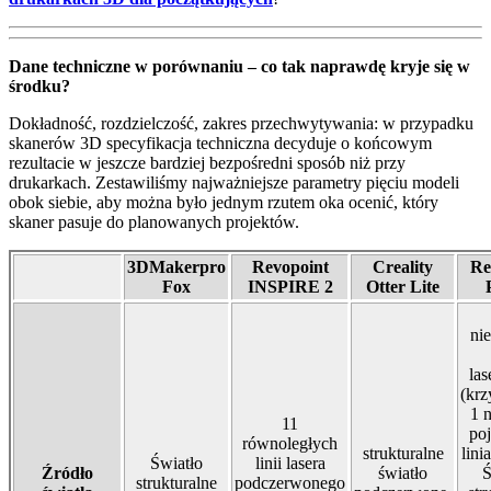
Dane techniczne w porównaniu – co tak naprawdę kryje się w
środku?
Dokładność, rozdzielczość, zakres przechwytywania: w przypadku
skanerów 3D specyfikacja techniczna decyduje o końcowym
rezultacie w jeszcze bardziej bezpośredni sposób niż przy
drukarkach. Zestawiliśmy najważniejsze parametry pięciu modeli
obok siebie, aby można było jednym rzutem oka ocenić, który
skaner pasuje do planowanych projektów.
3DMakerpro
Revopoint
Creality
Re
Fox
INSPIRE 2
Otter Lite
nie
la
(kr
1 n
11
po
równoległych
strukturalne
lini
Światło
linii lasera
Źródło
światło
Ś
strukturalne
podczerwonego