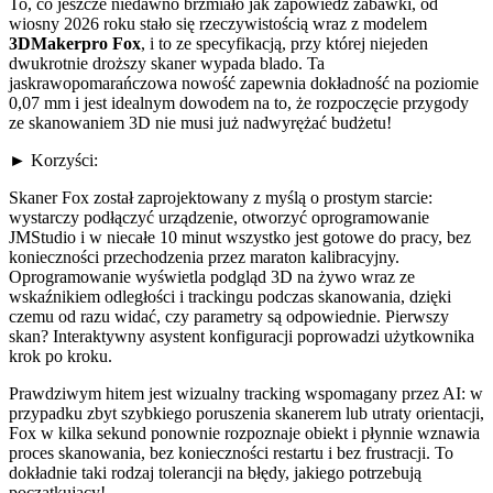
To, co jeszcze niedawno brzmiało jak zapowiedź zabawki, od
wiosny 2026 roku stało się rzeczywistością wraz z modelem
3DMakerpro Fox
, i to ze specyfikacją, przy której niejeden
dwukrotnie droższy skaner wypada blado. Ta
jaskrawopomarańczowa nowość zapewnia dokładność na poziomie
0,07 mm i jest idealnym dowodem na to, że rozpoczęcie przygody
ze skanowaniem 3D nie musi już nadwyrężać budżetu!
► Korzyści:
Skaner Fox został zaprojektowany z myślą o prostym starcie:
wystarczy podłączyć urządzenie, otworzyć oprogramowanie
JMStudio i w niecałe 10 minut wszystko jest gotowe do pracy, bez
konieczności przechodzenia przez maraton kalibracyjny.
Oprogramowanie wyświetla podgląd 3D na żywo wraz ze
wskaźnikiem odległości i trackingu podczas skanowania, dzięki
czemu od razu widać, czy parametry są odpowiednie. Pierwszy
skan? Interaktywny asystent konfiguracji poprowadzi użytkownika
krok po kroku.
Prawdziwym hitem jest wizualny tracking wspomagany przez AI: w
przypadku zbyt szybkiego poruszenia skanerem lub utraty orientacji,
Fox w kilka sekund ponownie rozpoznaje obiekt i płynnie wznawia
proces skanowania, bez konieczności restartu i bez frustracji. To
dokładnie taki rodzaj tolerancji na błędy, jakiego potrzebują
początkujący!