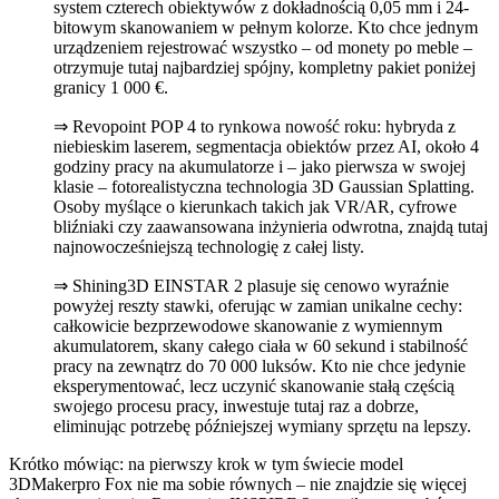
system czterech obiektywów z dokładnością 0,05 mm i 24-
bitowym skanowaniem w pełnym kolorze. Kto chce jednym
urządzeniem rejestrować wszystko – od monety po meble –
otrzymuje tutaj najbardziej spójny, kompletny pakiet poniżej
granicy 1 000 €.
⇒ Revopoint POP 4 to rynkowa nowość roku: hybryda z
niebieskim laserem, segmentacja obiektów przez AI, około 4
godziny pracy na akumulatorze i – jako pierwsza w swojej
klasie – fotorealistyczna technologia 3D Gaussian Splatting.
Osoby myślące o kierunkach takich jak VR/AR, cyfrowe
bliźniaki czy zaawansowana inżynieria odwrotna, znajdą tutaj
najnowocześniejszą technologię z całej listy.
⇒ Shining3D EINSTAR 2 plasuje się cenowo wyraźnie
powyżej reszty stawki, oferując w zamian unikalne cechy:
całkowicie bezprzewodowe skanowanie z wymiennym
akumulatorem, skany całego ciała w 60 sekund i stabilność
pracy na zewnątrz do 70 000 luksów. Kto nie chce jedynie
eksperymentować, lecz uczynić skanowanie stałą częścią
swojego procesu pracy, inwestuje tutaj raz a dobrze,
eliminując potrzebę późniejszej wymiany sprzętu na lepszy.
Krótko mówiąc: na pierwszy krok w tym świecie model
3DMakerpro Fox nie ma sobie równych – nie znajdzie się więcej