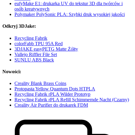
eufyMake E1: drukarka UV do tekstur 3D dla twórców i
osób kreatywnych
Polymaker PolySonic PLA: Szybki druk wysokiej jakości
Odkryj 3DJake:
Recycling Fabrik
colorFabb TPU 95A Red
3DJAKE easyPETG Matte Żółty
Vallejo Riffler File Set
SUNLU ABS Black
Nowości:
Creality Blank Brass Coins
Protopasta Yellow Quantum Dots HTPLA
Recycling Fabrik rPLA Wilder Prototyp
Recycling Fabrik rPLA Refill Schimmernde Nacht (Czarny)
Creality Air Purifier do drukarek FDM