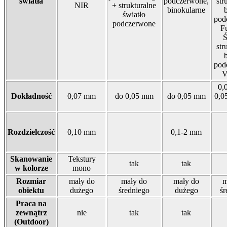
światła
podczerwone,
str
NIR
+ strukturalne
binokularne
b
światło
pod
podczerwone
Fu
Ś
str
b
pod
0,
Dokładność
0,07 mm
do 0,05 mm
do 0,05 mm
0,0
Rozdzielczość
0,10 mm
0,1-2 mm
Skanowanie
Tekstury
tak
tak
w kolorze
mono
Rozmiar
mały do
mały do
mały do
m
obiektu
dużego
średniego
dużego
śr
Praca na
zewnątrz
nie
tak
tak
(Outdoor)