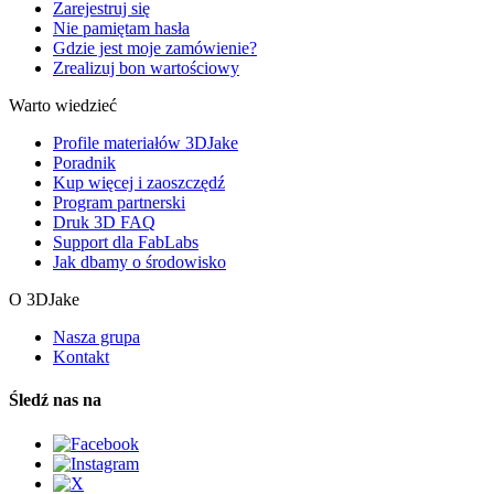
Zarejestruj się
Nie pamiętam hasła
Gdzie jest moje zamówienie?
Zrealizuj bon wartościowy
Warto wiedzieć
Profile materiałów 3DJake
Poradnik
Kup więcej i zaoszczędź
Program partnerski
Druk 3D FAQ
Support dla FabLabs
Jak dbamy o środowisko
O 3DJake
Nasza grupa
Kontakt
Śledź nas na