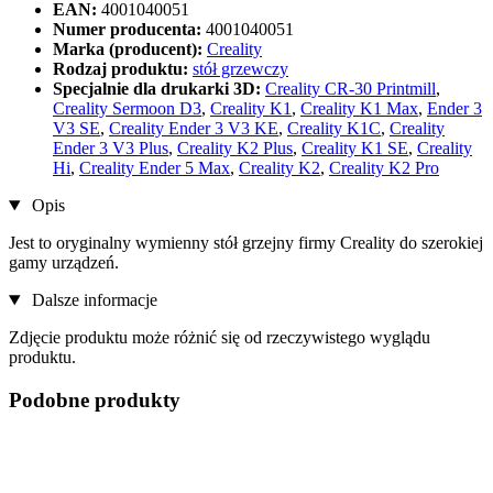
EAN:
4001040051
Numer producenta:
4001040051
Marka (producent):
Creality
Rodzaj produktu:
stół grzewczy
Specjalnie dla drukarki 3D:
Creality CR-30 Printmill
,
Creality Sermoon D3
,
Creality K1
,
Creality K1 Max
,
Ender 3
V3 SE
,
Creality Ender 3 V3 KE
,
Creality K1C
,
Creality
Ender 3 V3 Plus
,
Creality K2 Plus
,
Creality K1 SE
,
Creality
Hi
,
Creality Ender 5 Max
,
Creality K2
,
Creality K2 Pro
Opis
Jest to oryginalny wymienny stół grzejny firmy Creality do szerokiej
gamy urządzeń.
Dalsze informacje
Zdjęcie produktu może różnić się od rzeczywistego wyglądu
produktu.
Podobne produkty