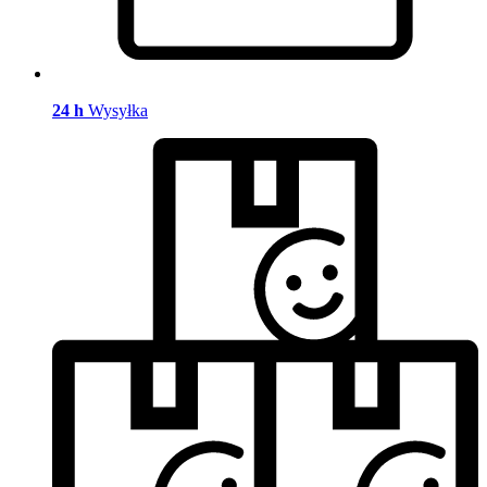
24 h
Wysyłka