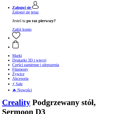
Zaloguj się
Zaloguj się teraz
Jesteś tu
po raz pierwszy?
Załóż konto
Marki
Drukarki 3D i więcej
Części zamienne i ulepszenia
Filamenty
Żywice
Akcesoria
⚡ Sale
🔥 Nowości
Creality
Podgrzewany stół,
Sermoon D3