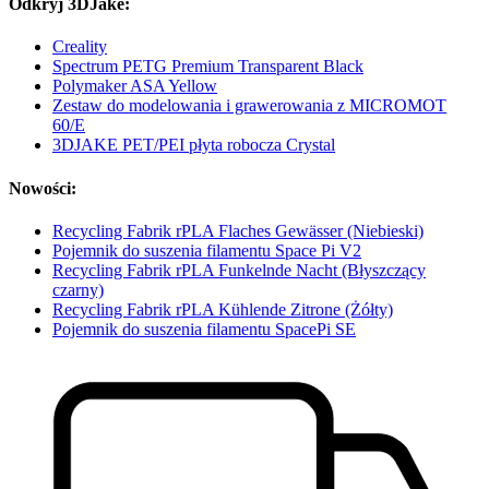
Odkryj 3DJake:
Creality
Spectrum PETG Premium Transparent Black
Polymaker ASA Yellow
Zestaw do modelowania i grawerowania z MICROMOT
60/E
3DJAKE PET/PEI płyta robocza Crystal
Nowości:
Recycling Fabrik rPLA Flaches Gewässer (Niebieski)
Pojemnik do suszenia filamentu Space Pi V2
Recycling Fabrik rPLA Funkelnde Nacht (Błyszczący
czarny)
Recycling Fabrik rPLA Kühlende Zitrone (Żółty)
Pojemnik do suszenia filamentu SpacePi SE