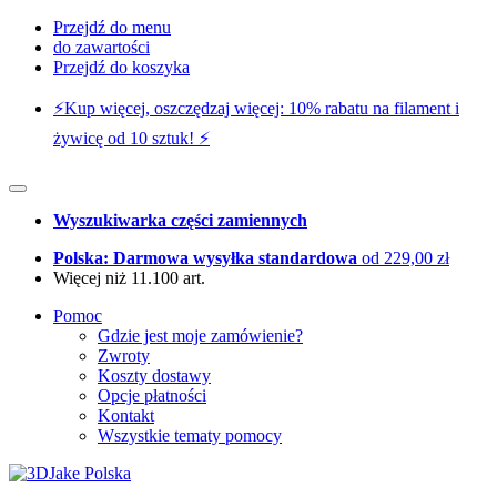
Przejdź do menu
do zawartości
Przejdź do koszyka
⚡️Kup więcej, oszczędzaj więcej: 10% rabatu na filament i
żywicę od 10 sztuk! ⚡️
Wyszukiwarka części zamiennych
Polska: Darmowa wysyłka standardowa
od 229,00 zł
Więcej niż 11.100 art.
Pomoc
Gdzie jest moje zamówienie?
Zwroty
Koszty dostawy
Opcje płatności
Kontakt
Wszystkie tematy pomocy