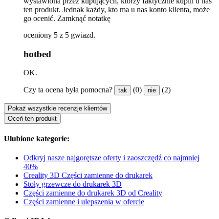
wystawiona przez kupujących, którzy faktycznie kupili u nas
ten produkt. Jednak każdy, kto ma u nas konto klienta, może
go ocenić.
Zamknąć notatkę
oceniony 5 z 5 gwiazd.
hotbed
OK.
Czy ta ocena była pomocna?
(0)
(2)
tak
nie
Pokaż wszystkie recenzje klientów
Oceń ten produkt
Ulubione kategorie:
Odkryj nasze najgorętsze oferty i zaoszczędź co najmniej
40%
Creality 3D Części zamienne do drukarek
Stoły grzewcze do drukarek 3D
Części zamienne do drukarek 3D od Creality
Części zamienne i ulepszenia w ofercie