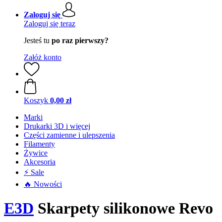
Zaloguj się
Zaloguj się teraz
Jesteś tu
po raz pierwszy?
Załóż konto
Koszyk
0,00 zł
Marki
Drukarki 3D i więcej
Części zamienne i ulepszenia
Filamenty
Żywice
Akcesoria
⚡ Sale
🔥 Nowości
E3D
Skarpety silikonowe Revo