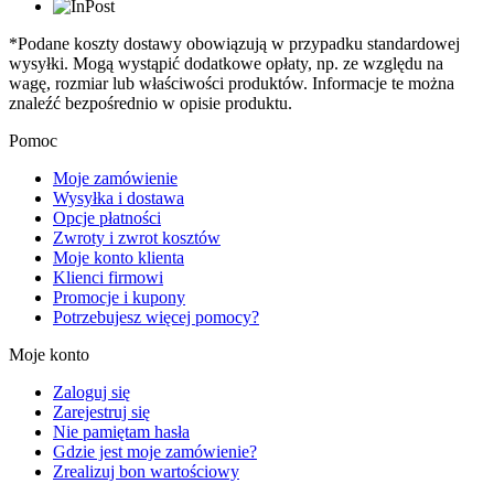
*Podane koszty dostawy obowiązują w przypadku standardowej
wysyłki. Mogą wystąpić dodatkowe opłaty, np. ze względu na
wagę, rozmiar lub właściwości produktów. Informacje te można
znaleźć bezpośrednio w opisie produktu.
Pomoc
Moje zamówienie
Wysyłka i dostawa
Opcje płatności
Zwroty i zwrot kosztów
Moje konto klienta
Klienci firmowi
Promocje i kupony
Potrzebujesz więcej pomocy?
Moje konto
Zaloguj się
Zarejestruj się
Nie pamiętam hasła
Gdzie jest moje zamówienie?
Zrealizuj bon wartościowy