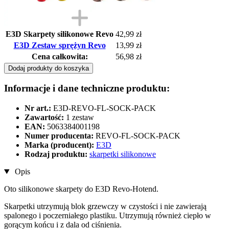
E3D Skarpety silikonowe Revo
42,99 zł
E3D Zestaw sprężyn Revo
13,99 zł
Cena całkowita:
56,98 zł
Dodaj produkty do koszyka
Informacje i dane techniczne produktu:
Nr art.:
E3D-REVO-FL-SOCK-PACK
Zawartość:
1 zestaw
EAN:
5063384001198
Numer producenta:
REVO-FL-SOCK-PACK
Marka (producent):
E3D
Rodzaj produktu:
skarpetki silikonowe
Opis
Oto silikonowe skarpety do E3D Revo-Hotend.
Skarpetki utrzymują blok grzewczy w czystości i nie zawierają
spalonego i poczerniałego plastiku. Utrzymują również ciepło w
gorącym końcu i z dala od ciśnienia.