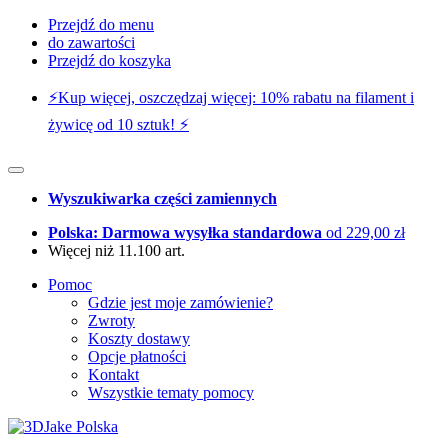
Przejdź do menu
do zawartości
Przejdź do koszyka
⚡️Kup więcej, oszczędzaj więcej: 10% rabatu na filament i
żywicę od 10 sztuk! ⚡️
Wyszukiwarka części zamiennych
Polska: Darmowa wysyłka standardowa
od 229,00 zł
Więcej niż 11.100 art.
Pomoc
Gdzie jest moje zamówienie?
Zwroty
Koszty dostawy
Opcje płatności
Kontakt
Wszystkie tematy pomocy