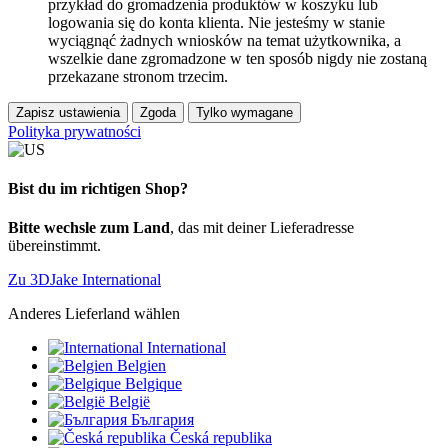
przykład do gromadzenia produktów w koszyku lub
logowania się do konta klienta. Nie jesteśmy w stanie
wyciągnąć żadnych wniosków na temat użytkownika, a
wszelkie dane zgromadzone w ten sposób nigdy nie zostaną
przekazane stronom trzecim.
Zapisz ustawienia
Zgoda
Tylko wymagane
Polityka prywatności
Bist du im richtigen Shop?
Bitte wechsle zum Land
, das mit deiner Lieferadresse
übereinstimmt.
Zu 3DJake International
Anderes Lieferland wählen
International
Belgien
Belgique
België
България
Česká republika