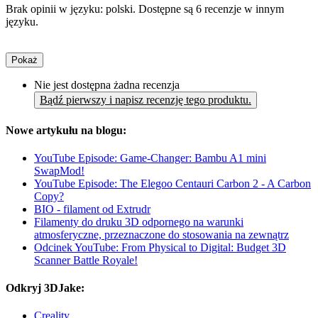
Brak opinii w języku: polski. Dostępne są 6 recenzje w innym
języku.
Pokaż
Nie jest dostępna żadna recenzja
Bądź pierwszy i napisz recenzję tego produktu.
Nowe artykułu na blogu:
YouTube Episode: Game-Changer: Bambu A1 mini
SwapMod!
YouTube Episode: The Elegoo Centauri Carbon 2 - A Carbon
Copy?
BIO - filament od Extrudr
Filamenty do druku 3D odpornego na warunki
atmosferyczne, przeznaczone do stosowania na zewnątrz
Odcinek YouTube: From Physical to Digital: Budget 3D
Scanner Battle Royale!
Odkryj 3DJake:
Creality