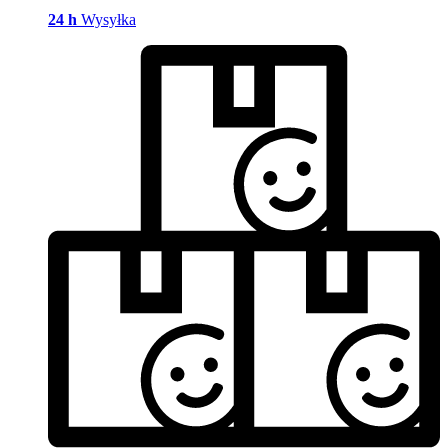
24 h
Wysyłka