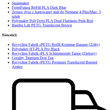
Snapmaker
FormFutura ReFill PLA Dark Blue
Zestaw dysz z hartowanej stali do Neptune 4 Plus/Max, 5
sztuk
Polymaker PolyTerra PLA Dual Flamingo Pink-Red
Bambu Lab PETG Translucent Brown
Nowości:
Recycling Fabrik rPETG Refill Krumme Banane (Żółty)
Polymaker HT-PLA Pro Black
Recycling Fabrik rPLA Schimmernde Tanne (Zielony)
Creality Titanium Dog Tag
Recycling Fabrik rPETG Premium Translucent Burned
Amber