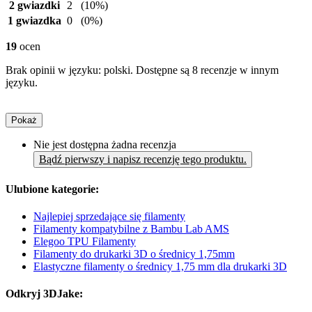
2 gwiazdki
2
(10%)
1 gwiazdka
0
(0%)
19
ocen
Brak opinii w języku: polski. Dostępne są 8 recenzje w innym
języku.
Pokaż
Nie jest dostępna żadna recenzja
Bądź pierwszy i napisz recenzję tego produktu.
Ulubione kategorie:
Najlepiej sprzedające się filamenty
Filamenty kompatybilne z Bambu Lab AMS
Elegoo TPU Filamenty
Filamenty do drukarki 3D o średnicy 1,75mm
Elastyczne filamenty o średnicy 1,75 mm dla drukarki 3D
Odkryj 3DJake: