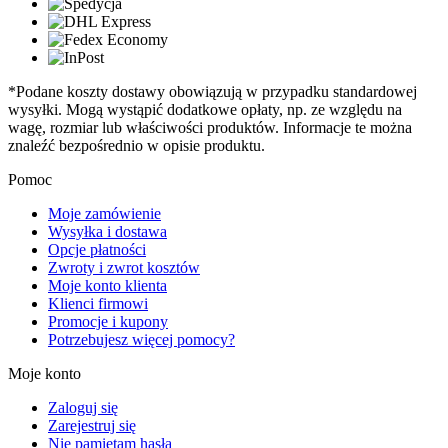
*Podane koszty dostawy obowiązują w przypadku standardowej
wysyłki. Mogą wystąpić dodatkowe opłaty, np. ze względu na
wagę, rozmiar lub właściwości produktów. Informacje te można
znaleźć bezpośrednio w opisie produktu.
Pomoc
Moje zamówienie
Wysyłka i dostawa
Opcje płatności
Zwroty i zwrot kosztów
Moje konto klienta
Klienci firmowi
Promocje i kupony
Potrzebujesz więcej pomocy?
Moje konto
Zaloguj się
Zarejestruj się
Nie pamiętam hasła