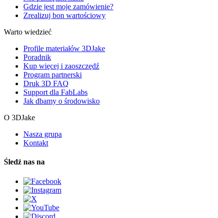
Gdzie jest moje zamówienie?
Zrealizuj bon wartościowy
Warto wiedzieć
Profile materiałów 3DJake
Poradnik
Kup więcej i zaoszczędź
Program partnerski
Druk 3D FAQ
Support dla FabLabs
Jak dbamy o środowisko
O 3DJake
Nasza grupa
Kontakt
Śledź nas na