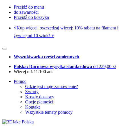
Przejdź do menu
do zawartości
Przejdź do koszyka
⚡️Kup więcej, oszczędzaj więcej: 10% rabatu na filament i
żywicę od 10 sztuk! ⚡️
Wyszukiwarka części zamiennych
Polska: Darmowa wysyłka standardowa
od 229,00 zł
Więcej niż 11.100 art.
Pomoc
Gdzie jest moje zamówienie?
Zwroty
Koszty dostawy
Opcje płatności
Kontakt
Wszystkie tematy pomocy