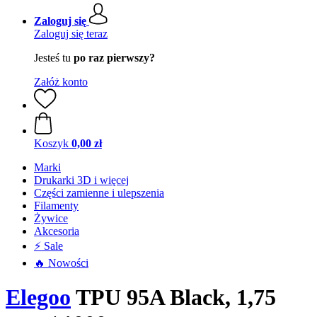
Zaloguj się
Zaloguj się teraz
Jesteś tu
po raz pierwszy?
Załóż konto
Koszyk
0,00 zł
Marki
Drukarki 3D i więcej
Części zamienne i ulepszenia
Filamenty
Żywice
Akcesoria
⚡ Sale
🔥 Nowości
Elegoo
TPU 95A Black, 1,75