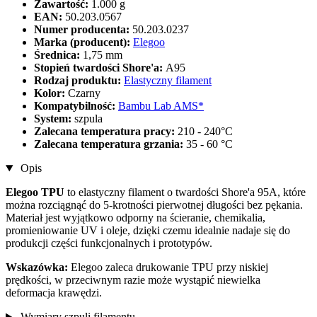
Zawartość:
1.000 g
EAN:
50.203.0567
Numer producenta:
50.203.0237
Marka (producent):
Elegoo
Średnica:
1,75 mm
Stopień twardości Shore'a:
A95
Rodzaj produktu:
Elastyczny filament
Kolor:
Czarny
Kompatybilność:
Bambu Lab AMS*
System:
szpula
Zalecana temperatura pracy:
210 - 240°C
Zalecana temperatura grzania:
35 - 60 °C
Opis
Elegoo TPU
to elastyczny filament o twardości Shore'a 95A, które
można rozciągnąć do 5-krotności pierwotnej długości bez pękania.
Materiał jest wyjątkowo odporny na ścieranie, chemikalia,
promieniowanie UV i oleje, dzięki czemu idealnie nadaje się do
produkcji części funkcjonalnych i prototypów.
Wskazówka:
Elegoo zaleca drukowanie TPU przy niskiej
prędkości, w przeciwnym razie może wystąpić niewielka
deformacja krawędzi.
Wymiary szpuli filamentu