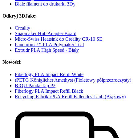
Białe filament do drukarki 3Dy
Odkryj 3DJake:
Creality
Snapmaker Hub Adapter Board
Micro-Swiss Heatsink do Creality CR-10 SE
Panchroma™ PLA Polymaker Teal
Extrudr PLA High Speed - Biały
Nowości:
Fiberlogy PLA Impact Refill White
rPETG Königlicher Amethyst (Fioletowy półprzezroczysty)
BIQU Panda Tap P2
Fiberlogy PLA Impact Refill Black
Recycling Fabrik rPLA Refill Fallendes Laub (Brązowy)