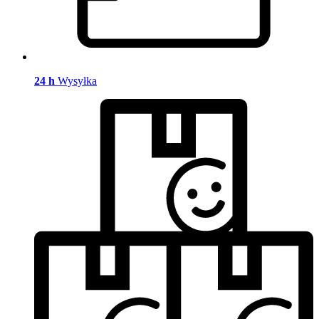
24 h
Wysyłka