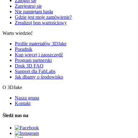
Zaloguj się
Zarejestruj się
Nie pamiętam hasła
Gdzie jest moje zamówienie?
Zrealizuj bon wartościowy
Warto wiedzieć
Profile materiałów 3DJake
Poradnik
Kup więcej i zaoszczędź
Program partnerski
Druk 3D FAQ
Support dla FabLabs
Jak dbamy o środowisko
O 3DJake
Nasza grupa
Kontakt
Śledź nas na