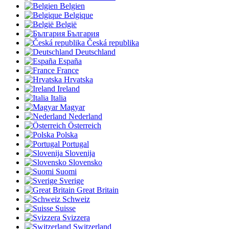
Belgien
Belgique
België
България
Česká republika
Deutschland
España
France
Hrvatska
Ireland
Italia
Magyar
Nederland
Österreich
Polska
Portugal
Slovenija
Slovensko
Suomi
Sverige
Great Britain
Schweiz
Suisse
Svizzera
Switzerland