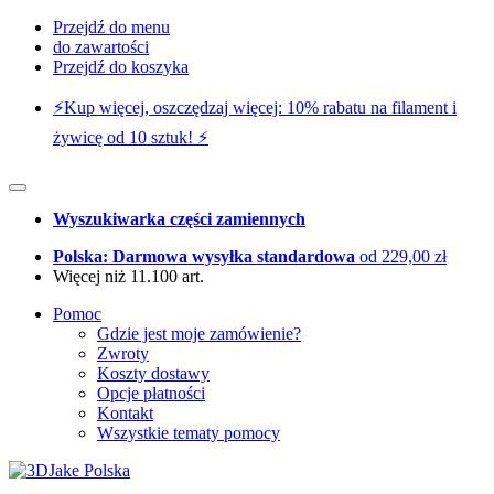
Przejdź do menu
do zawartości
Przejdź do koszyka
⚡️Kup więcej, oszczędzaj więcej: 10% rabatu na filament i
żywicę od 10 sztuk! ⚡️
Wyszukiwarka części zamiennych
Polska: Darmowa wysyłka standardowa
od 229,00 zł
Więcej niż 11.100 art.
Pomoc
Gdzie jest moje zamówienie?
Zwroty
Koszty dostawy
Opcje płatności
Kontakt
Wszystkie tematy pomocy