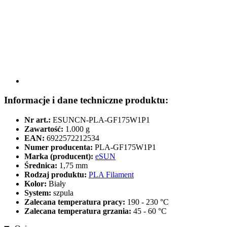
Informacje i dane techniczne produktu:
Nr art.:
ESUNCN-PLA-GF175W1P1
Zawartość:
1.000 g
EAN:
6922572212534
Numer producenta:
PLA-GF175W1P1
Marka (producent):
eSUN
Średnica:
1,75 mm
Rodzaj produktu:
PLA Filament
Kolor:
Biały
System:
szpula
Zalecana temperatura pracy:
190 - 230 °C
Zalecana temperatura grzania:
45 - 60 °C