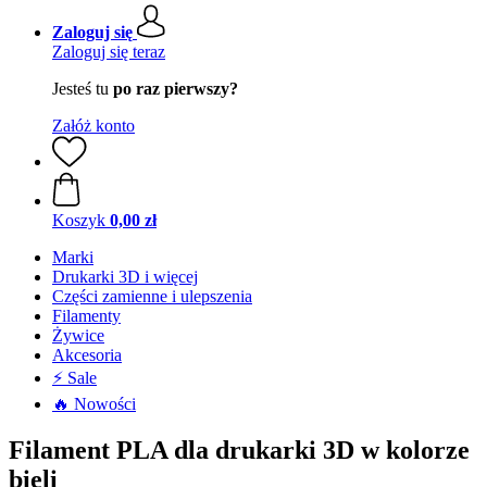
Zaloguj się
Zaloguj się teraz
Jesteś tu
po raz pierwszy?
Załóż konto
Koszyk
0,00 zł
Marki
Drukarki 3D i więcej
Części zamienne i ulepszenia
Filamenty
Żywice
Akcesoria
⚡ Sale
🔥 Nowości
Filament PLA dla drukarki 3D w kolorze
bieli