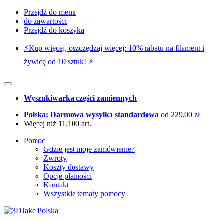
Przejdź do menu
do zawartości
Przejdź do koszyka
⚡️Kup więcej, oszczędzaj więcej: 10% rabatu na filament i
żywicę od 10 sztuk! ⚡️
Wyszukiwarka części zamiennych
Polska: Darmowa wysyłka standardowa
od 229,00 zł
Więcej niż 11.100 art.
Pomoc
Gdzie jest moje zamówienie?
Zwroty
Koszty dostawy
Opcje płatności
Kontakt
Wszystkie tematy pomocy