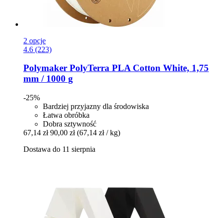
2 opcje
4.6 (223)
Polymaker
PolyTerra PLA Cotton White, 1,75
mm / 1000 g
-25%
Bardziej przyjazny dla środowiska
Łatwa obróbka
Dobra sztywność
67,14 zł
90,00 zł
(67,14 zł / kg)
Dostawa do 11 sierpnia