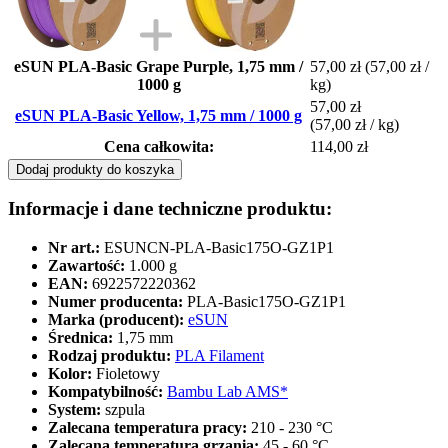
eSUN PLA-Basic Grape Purple, 1,75 mm /
57,00 zł
(57,00 zł /
1000 g
kg)
57,00 zł
eSUN PLA-Basic Yellow, 1,75 mm / 1000 g
(57,00 zł / kg)
Cena całkowita:
114,00 zł
Dodaj produkty do koszyka
Informacje i dane techniczne produktu:
Nr art.:
ESUNCN-PLA-Basic175O-GZ1P1
Zawartość:
1.000 g
EAN:
6922572220362
Numer producenta:
PLA-Basic175O-GZ1P1
Marka (producent):
eSUN
Średnica:
1,75 mm
Rodzaj produktu:
PLA Filament
Kolor:
Fioletowy
Kompatybilność:
Bambu Lab AMS*
System:
szpula
Zalecana temperatura pracy:
210 - 230 °C
Zalecana temperatura grzania:
45 - 60 °C