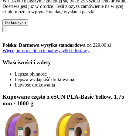
W naszym magazynie znajdują się tylko 293 sztuki tego artykułu.
Dostawa jest już w drodze! Jeśli złożysz zamówienie na więcej
sztuk, może to wpłynąć na datę wysłania paczki.
Do koszyka
Polska: Darmowa wysyłka standardowa
od 229,00 zł
Więcej informacji na temat wysyłki i dostawy
Właściwości i zalety
Lepsza płynność
Lepsza wydajność drukowania
Łatwość drukowania
Kupowane często z eSUN PLA-Basic Yellow, 1,75
mm / 1000 g