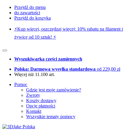
Przejdź do menu
do zawartości
Przejdź do koszyka
⚡️Kup więcej, oszczędzaj więcej: 10% rabatu na filament i
żywicę od 10 sztuk! ⚡️
Wyszukiwarka części zamiennych
Polska: Darmowa wysyłka standardowa
od 229,00 zł
Więcej niż 11.100 art.
Pomoc
Gdzie jest moje zamówienie?
Zwroty
Koszty dostawy
Opcje płatności
Kontakt
Wszystkie tematy pomocy