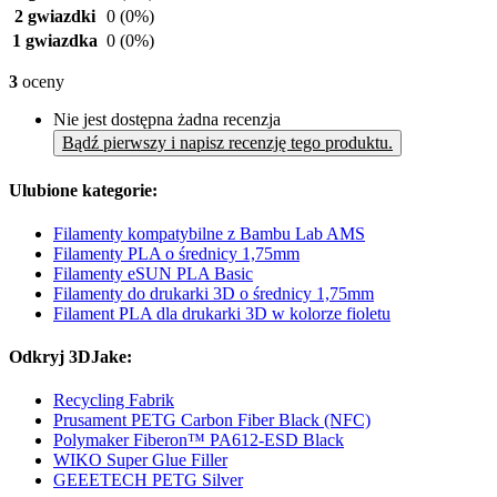
2 gwiazdki
0
(0%)
1 gwiazdka
0
(0%)
3
oceny
Nie jest dostępna żadna recenzja
Bądź pierwszy i napisz recenzję tego produktu.
Ulubione kategorie:
Filamenty kompatybilne z Bambu Lab AMS
Filamenty PLA o średnicy 1,75mm
Filamenty eSUN PLA Basic
Filamenty do drukarki 3D o średnicy 1,75mm
Filament PLA dla drukarki 3D w kolorze fioletu
Odkryj 3DJake:
Recycling Fabrik
Prusament PETG Carbon Fiber Black (NFC)
Polymaker Fiberon™ PA612-ESD Black
WIKO Super Glue Filler
GEEETECH PETG Silver