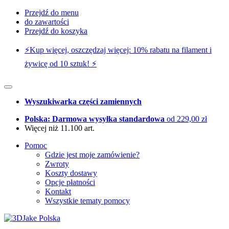
Przejdź do menu
do zawartości
Przejdź do koszyka
⚡️Kup więcej, oszczędzaj więcej: 10% rabatu na filament i
żywicę od 10 sztuk! ⚡️
Wyszukiwarka części zamiennych
Polska: Darmowa wysyłka standardowa
od 229,00 zł
Więcej niż 11.100 art.
Pomoc
Gdzie jest moje zamówienie?
Zwroty
Koszty dostawy
Opcje płatności
Kontakt
Wszystkie tematy pomocy