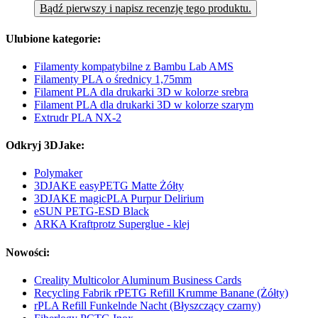
Bądź pierwszy i napisz recenzję tego produktu.
Ulubione kategorie:
Filamenty kompatybilne z Bambu Lab AMS
Filamenty PLA o średnicy 1,75mm
Filament PLA dla drukarki 3D w kolorze srebra
Filament PLA dla drukarki 3D w kolorze szarym
Extrudr PLA NX-2
Odkryj 3DJake:
Polymaker
3DJAKE easyPETG Matte Żółty
3DJAKE magicPLA Purpur Delirium
eSUN PETG-ESD Black
ARKA Kraftprotz Superglue - klej
Nowości:
Creality Multicolor Aluminum Business Cards
Recycling Fabrik rPETG Refill Krumme Banane (Żółty)
rPLA Refill Funkelnde Nacht (Błyszczący czarny)