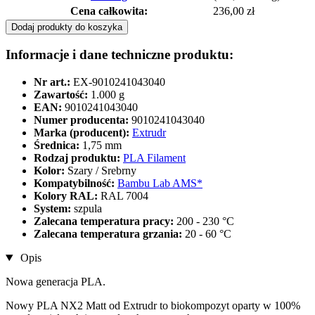
Cena całkowita:
236,00 zł
Dodaj produkty do koszyka
Informacje i dane techniczne produktu:
Nr art.:
EX-9010241043040
Zawartość:
1.000 g
EAN:
9010241043040
Numer producenta:
9010241043040
Marka (producent):
Extrudr
Średnica:
1,75 mm
Rodzaj produktu:
PLA Filament
Kolor:
Szary / Srebrny
Kompatybilność:
Bambu Lab AMS*
Kolory RAL:
RAL 7004
System:
szpula
Zalecana temperatura pracy:
200 - 230 °C
Zalecana temperatura grzania:
20 - 60 °C
Opis
Nowa generacja PLA.
Nowy PLA NX2 Matt od Extrudr to biokompozyt oparty w 100%