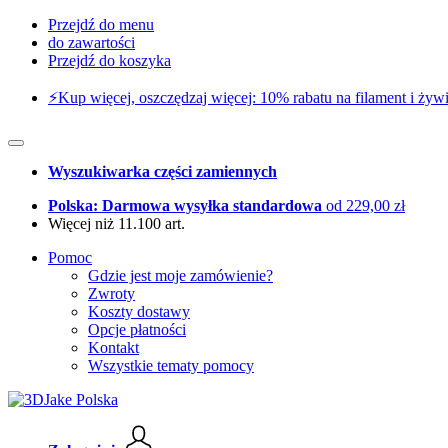
Przejdź do menu
do zawartości
Przejdź do koszyka
⚡️Kup więcej, oszczędzaj więcej: 10% rabatu na filament i żywi
Wyszukiwarka części zamiennych
Polska: Darmowa wysyłka standardowa
od 229,00 zł
Więcej niż 11.100 art.
Pomoc
Gdzie jest moje zamówienie?
Zwroty
Koszty dostawy
Opcje płatności
Kontakt
Wszystkie tematy pomocy