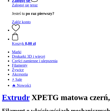
Zaloguj się
Zaloguj się teraz
Jesteś tu
po raz pierwszy?
Załóż konto
Koszyk
0,00 zł
Marki
Drukarki 3D i więcej
Części zamienne i ulepszenia
Filamenty
Żywice
Akcesoria
⚡ Sale
🔥 Nowości
Extrudr
XPETG matowa czerń, 1
Filament o właściwościach mechanicznych 