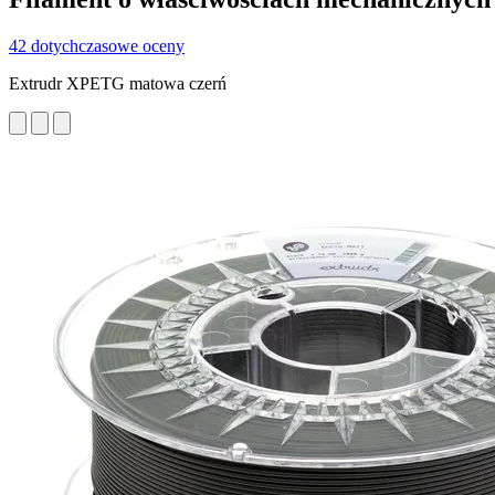
42 dotychczasowe oceny
Extrudr XPETG matowa czerń