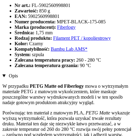
Nr art.:
FL-5902560998801
Zawartość:
850 g
EAN:
5902560998801
Numer producenta:
MPET-BLACK-175-085
Marka (producent):
Fiberlogy
Średnica:
1,75 mm
Rodzaj produktu:
Filament PET / kopoliestrowy
Kolor:
Czarny
Kompatybilność:
Bambu Lab AMS*
System:
szpula
Zalecana temperatura pracy:
260 - 280 °C
Zalecana temperatura grzania:
90 °C
Opis
W przypadku
PETG Matte od Fiberlogy
mowa o wytrzymałym
materiale PETG z matowym wykończeniem, które maskuje
poszczególne warstwy wydrukowanych modeli i w ten sposób
nadaje gotowym produktom atrakcyjny wygląd.
Porównując ten materiał z matowym PLA,
PETG Matte
wykazuje
wyższą wytrzymałość, która pozwala uzyskać trwałe rezultaty
druku. Materiał ten daje się niezwykle łatwo przetwarzać, a w
zakresie temperatur od 260 do 280 °C rozwija swój pełny potencjał
– zarówno pod względem wytrzymałości, jak i adhezji warstw.