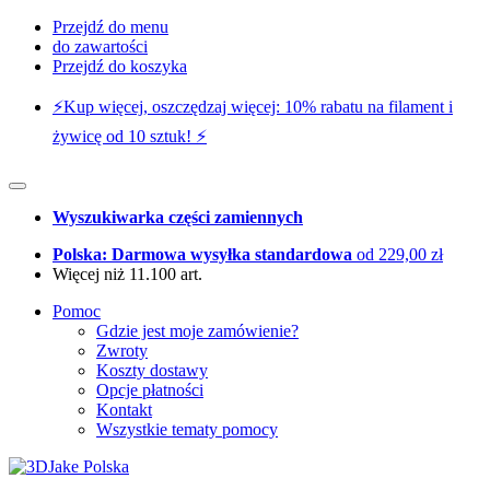
Przejdź do menu
do zawartości
Przejdź do koszyka
⚡️Kup więcej, oszczędzaj więcej: 10% rabatu na filament i
żywicę od 10 sztuk! ⚡️
Wyszukiwarka części zamiennych
Polska: Darmowa wysyłka standardowa
od 229,00 zł
Więcej niż 11.100 art.
Pomoc
Gdzie jest moje zamówienie?
Zwroty
Koszty dostawy
Opcje płatności
Kontakt
Wszystkie tematy pomocy