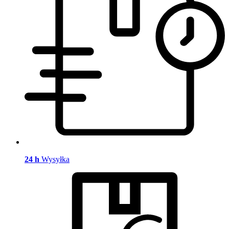
24 h
Wysyłka