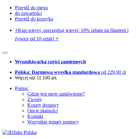
Przejdź do menu
do zawartości
Przejdź do koszyka
⚡️Kup więcej, oszczędzaj więcej: 10% rabatu na filament i
żywicę od 10 sztuk! ⚡️
Wyszukiwarka części zamiennych
Polska: Darmowa wysyłka standardowa
od 229,00 zł
Więcej niż 11.100 art.
Pomoc
Gdzie jest moje zamówienie?
Zwroty
Koszty dostawy
Opcje płatności
Kontakt
Wszystkie tematy pomocy