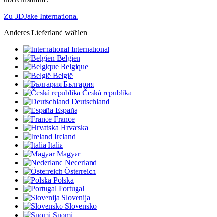
Zu 3DJake International
Anderes Lieferland wählen
International
Belgien
Belgique
België
България
Česká republika
Deutschland
España
France
Hrvatska
Ireland
Italia
Magyar
Nederland
Österreich
Polska
Portugal
Slovenija
Slovensko
Suomi