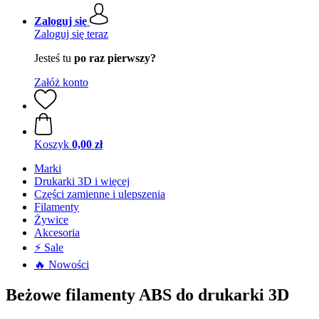
Zaloguj się
Zaloguj się teraz
Jesteś tu
po raz pierwszy?
Załóż konto
Koszyk
0,00 zł
Marki
Drukarki 3D i więcej
Części zamienne i ulepszenia
Filamenty
Żywice
Akcesoria
⚡ Sale
🔥 Nowości
Beżowe filamenty ABS do drukarki 3D