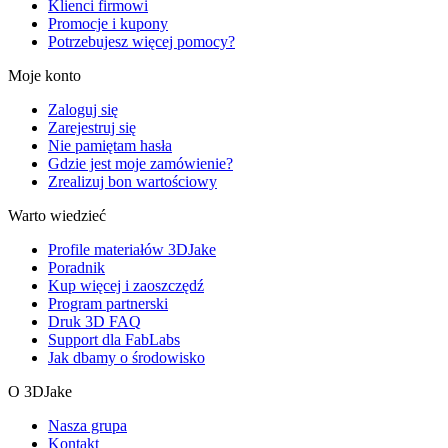
Klienci firmowi
Promocje i kupony
Potrzebujesz więcej pomocy?
Moje konto
Zaloguj się
Zarejestruj się
Nie pamiętam hasła
Gdzie jest moje zamówienie?
Zrealizuj bon wartościowy
Warto wiedzieć
Profile materiałów 3DJake
Poradnik
Kup więcej i zaoszczędź
Program partnerski
Druk 3D FAQ
Support dla FabLabs
Jak dbamy o środowisko
O 3DJake
Nasza grupa
Kontakt