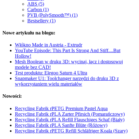
ABS (5)
Carbon (1)
PVB (PolySmooth™) (1)
Bestsellery (1)
Nowe artykułu na blogu:
Włókno Made in Austria - Extrudr
YouTube Episode: This Part Is Strong And Stiff....But
Hollow!
Mesh Boolean w druku 3D: wycinaj, łącz i dostosowuj
modele bez CAD!
Test produktu: Elegoo Saturn 4 Ultra
Snapmaker U1: Toolchanger narzędzi do druku 3D z
wykorzystaniem wielu materiałów
Nowości:
Recycling Fabrik rPETG Premium Pastel Aqua
Recycling Fabrik rPLA Zarter Pfirsich (Pomarańczowy)
Recycling Fabrik rPLA Refill Flauschiges Schaf (Biały)
Recycling Fabrik rPLA Sanfte Blüte (Różowy)
Recycling Fabrik rPETG Refill Schläfriger Koala (Szary)