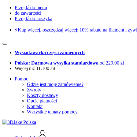
Przejdź do menu
do zawartości
Przejdź do koszyka
⚡️Kup więcej, oszczędzaj więcej: 10% rabatu na filament i żywi
Wyszukiwarka części zamiennych
Polska: Darmowa wysyłka standardowa
od 229,00 zł
Więcej niż 11.100 art.
Pomoc
Gdzie jest moje zamówienie?
Zwroty
Koszty dostawy
Opcje płatności
Kontakt
Wszystkie tematy pomocy