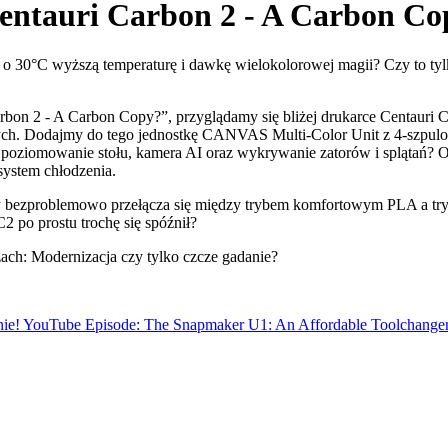
entauri Carbon 2 - A Carbon Co
o 30°C wyższą temperaturę i dawkę wielokolorowej magii? Czy to tylk
on 2 - A Carbon Copy?”, przyglądamy się bliżej drukarce Centauri 
h. Dodajmy do tego jednostkę CANVAS Multi-Color Unit z 4-szpulow
 poziomowanie stołu, kamera AI oraz wykrywanie zatorów i splątań? O
system chłodzenia.
y bezproblemowo przełącza się między trybem komfortowym PLA a tr
 po prostu trochę się spóźnił?
zach: Modernizacja czy tylko czcze gadanie?
ie!
YouTube Episode: The Snapmaker U1: An Affordable Toolchanger