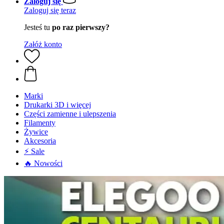
Zaloguj się
Zaloguj się teraz
Jesteś tu
po raz pierwszy?
Załóż konto
Marki
Drukarki 3D i więcej
Części zamienne i ulepszenia
Filamenty
Żywice
Akcesoria
⚡ Sale
🔥 Nowości