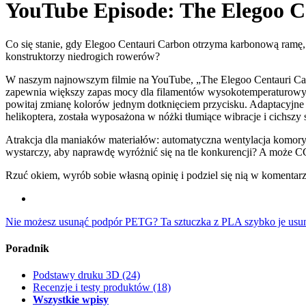
YouTube Episode: The Elegoo C
Co się stanie, gdy Elegoo Centauri Carbon otrzyma karbonową ramę, 
konstruktorzy niedrogich rowerów?
W naszym najnowszym filmie na YouTube, „The Elegoo Centauri Carb
zapewnia większy zapas mocy dla filamentów wysokotemperaturowyc
powitaj zmianę kolorów jednym dotknięciem przycisku. Adaptacyjne
helikoptera, została wyposażona w nóżki tłumiące wibracje i cichszy 
Atrakcja dla maniaków materiałów: automatyczna wentylacja komor
wystarczy, aby naprawdę wyróżnić się na tle konkurencji? A może CC2
Rzuć okiem, wyrób sobie własną opinię i podziel się nią w komentar
Nie możesz usunąć podpór PETG? Ta sztuczka z PLA szybko je usun
Poradnik
Podstawy druku 3D
(24)
Recenzje i testy produktów
(18)
Wszystkie wpisy