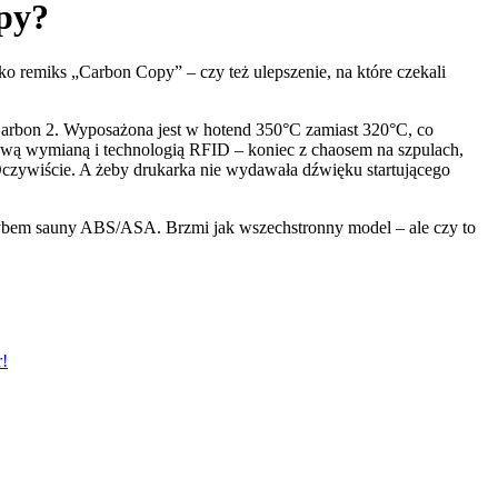
py?
o remiks „Carbon Copy” – czy też ulepszenie, na które czekali
Carbon 2. Wyposażona jest w hotend 350°C zamiast 320°C, co
ą wymianą i technologią RFID – koniec z chaosem na szpulach,
czywiście. A żeby drukarka nie wydawała dźwięku startującego
ybem sauny ABS/ASA. Brzmi jak wszechstronny model – ale czy to
!