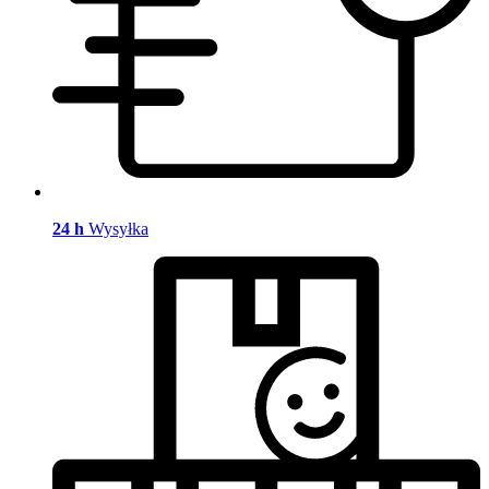
24 h
Wysyłka