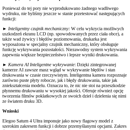
Ponieważ do tej pory nie wyprodukowano żadnego wadliwego
wydruku, nie byliśmy jeszcze w stanie przetestować następujących
funkcji:
►
Inteligentny czujnik mechaniczny:
W celu wykrycia możliwych
uszkodzeń ekranu LCD (np. spowodowanych przez ciała obce), a
także wad żywicy i błędów poziomowania, drukarka jest
wyposażona w specjalny czujnik mechaniczny, który obsługuje
funkcję wykrywania pozostałości. Niezawodny system wykrywania
zapewnia większe bezpieczeństwo i lepsze wyniki drukowania.
►
Kamera AI Inteligentne wykrywanie
: Dzięki zintegrowanej
kamerze AI zawsze masz wgląd w wykrywanie błędów i stan
drukowania w czasie rzeczywistym. Inteligentna kamera rozpoznaje
zarówno puste płyty robocze, jak i błędy drukowania, takie jak
zniekształcenia modelu. Oznacza to, że nic nie stoi na przeszkodzie
płynnemu drukowaniu w wysokiej jakości. Oferuje również opcję
tworzenia filmów poklatkowych ze swoich dzieł i dzielenia się nimi
ze światem druku 3D.
Wnioski
Elegoo Saturn 4 Ultra imponuje jako nowy flagowy model z
szerokim zakresem funkcji i dobrze przemyślanymi opcjami. Zakres