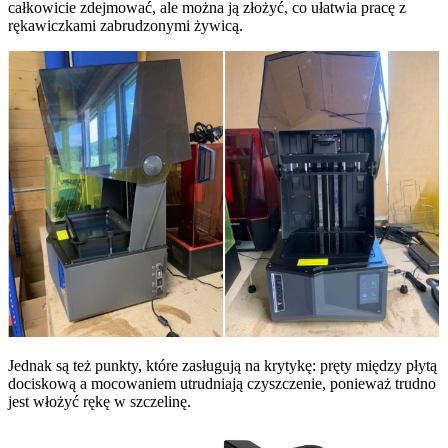
całkowicie zdejmować, ale można ją złożyć, co ułatwia pracę z
rękawiczkami zabrudzonymi żywicą.
Jednak są też punkty, które zasługują na krytykę: pręty między płytą
dociskową a mocowaniem utrudniają czyszczenie, ponieważ trudno
jest włożyć rękę w szczelinę.