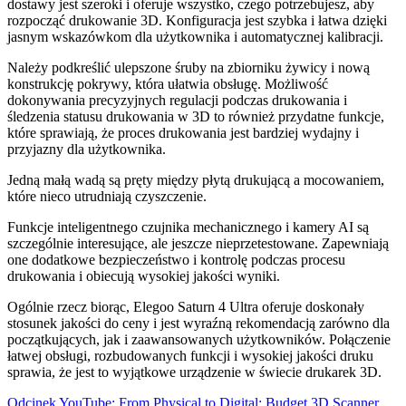
dostawy jest szeroki i oferuje wszystko, czego potrzebujesz, aby
rozpocząć drukowanie 3D. Konfiguracja jest szybka i łatwa dzięki
jasnym wskazówkom dla użytkownika i automatycznej kalibracji.
Należy podkreślić ulepszone śruby na zbiorniku żywicy i nową
konstrukcję pokrywy, która ułatwia obsługę. Możliwość
dokonywania precyzyjnych regulacji podczas drukowania i
śledzenia statusu drukowania w 3D to również przydatne funkcje,
które sprawiają, że proces drukowania jest bardziej wydajny i
przyjazny dla użytkownika.
Jedną małą wadą są pręty między płytą drukującą a mocowaniem,
które nieco utrudniają czyszczenie.
Funkcje inteligentnego czujnika mechanicznego i kamery AI są
szczególnie interesujące, ale jeszcze nieprzetestowane. Zapewniają
one dodatkowe bezpieczeństwo i kontrolę podczas procesu
drukowania i obiecują wysokiej jakości wyniki.
Ogólnie rzecz biorąc, Elegoo Saturn 4 Ultra oferuje doskonały
stosunek jakości do ceny i jest wyraźną rekomendacją zarówno dla
początkujących, jak i zaawansowanych użytkowników. Połączenie
łatwej obsługi, rozbudowanych funkcji i wysokiej jakości druku
sprawia, że jest to wyjątkowe urządzenie w świecie drukarek 3D.
Odcinek YouTube: From Physical to Digital: Budget 3D Scanner