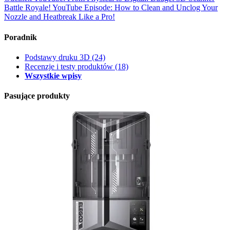
Battle Royale!
YouTube Episode: How to Clean and Unclog Your
Nozzle and Heatbreak Like a Pro!
Poradnik
Podstawy druku 3D
(24)
Recenzje i testy produktów
(18)
Wszystkie wpisy
Pasujące produkty