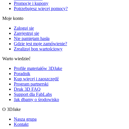
Promocje i kupony
Potrzebujesz więcej pomocy?
Moje konto
Zaloguj się
Zarejestruj się
Nie pamiętam hasła
Gdzie jest moje zamówienie?
Zrealizuj bon wartościowy
Warto wiedzieć
Profile materiałów 3DJake
Poradnik
Kup więcej i zaoszczędź
Program partnerski
Druk 3D FAQ
Support dla FabLabs
Jak dbamy o środowisko
O 3DJake
Nasza grupa
Kontakt