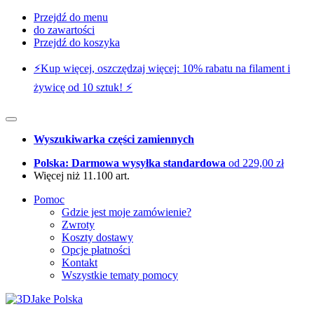
Przejdź do menu
do zawartości
Przejdź do koszyka
⚡️Kup więcej, oszczędzaj więcej: 10% rabatu na filament i
żywicę od 10 sztuk! ⚡️
Wyszukiwarka części zamiennych
Polska: Darmowa wysyłka standardowa
od 229,00 zł
Więcej niż 11.100 art.
Pomoc
Gdzie jest moje zamówienie?
Zwroty
Koszty dostawy
Opcje płatności
Kontakt
Wszystkie tematy pomocy