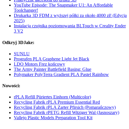
YouTube Episode: The Snapmaker U1: An Affordable
Toolchanger!
Drukarka 3D FDM z wyższej półki za około 4000 zł! (Edycja
2025)
Instalacja czujnika poziomowania BLTouch w Creality Ender
3 V2
Odkryj 3DJake:
SUNLU
Prografen PLA Graphene Light Jet Black
LDO Motors Frez końcowy
The Army Painter Battlefield Basing: Glue
Polymaker PolyTerra Gradient PLA Pastel Rainbow
Nowości:
rPLA Refill Püriertes Einhorn (Multicolor)
Recycling Fabrik rPLA Premium Essential Red
Recycling Fabrik rPLA Zarter Pfirsich (Pomarańczowy)
Recycling Fabrik rPETG Refill Witziger Wal (Jasnoszary)
Vallejo Plastic Models Preparation Tool Kit