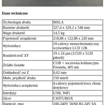
Dane techniczne
Technologia druku
MSLA
Rozmiar drukarki
327,4 x 329,2 x 548 mm
Waga drukarki
14,5 kg
Pojemność urządzenia
218,88 x 122,88 x 220 mm
10-calowy monochromatyczny
Wyświetlacz
wyświetlacz LCD 12K
19 x 24 µm (11520 x 5120
Rozdzielczość XY
pikseli)
COB + soczewka kolimacyjna
Źródło światła
Fresnela, 405 nm
Dokładność osi Z
0,02 mm
Maks. prędkość druku
150 mm/h
4-calowy pojemnościowy ekran
Wyświetlacz urządzenia
dotykowy
Interfejsy
USB, WiFi
Slicer
CHITUBOX
Napięcie, moc
100-240V 50/60 Hz 24V 6A