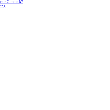
r or Gimmick?
ting