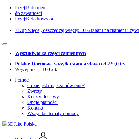
Przejdź do menu
do zawartości
Przejdź do koszyka
⚡️Kup więcej, oszczędzaj więcej: 10% rabatu na filament i żywi
Wyszukiwarka części zamiennych
Polska: Darmowa wysyłka standardowa
od 229,00 zł
Więcej niż 11.100 art.
Pomoc
Gdzie jest moje zamówienie?
Zwroty
Koszty dostawy
Opcje płatności
Kontakt
Wszystkie tematy pomocy