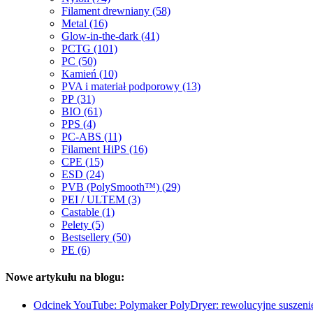
Filament drewniany (58)
Metal (16)
Glow-in-the-dark (41)
PCTG (101)
PC (50)
Kamień (10)
PVA i materiał podporowy (13)
PP (31)
BIO (61)
PPS (4)
PC-ABS (11)
Filament HiPS (16)
CPE (15)
ESD (24)
PVB (PolySmooth™) (29)
PEI / ULTEM (3)
Castable (1)
Pelety (5)
Bestsellery (50)
PE (6)
Nowe artykułu na blogu:
Odcinek YouTube: Polymaker PolyDryer: rewolucyjne suszeni