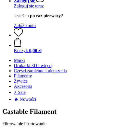
Zaloguj się
Zaloguj się teraz
Jesteś tu
po raz pierwszy?
Załóż konto
Koszyk
0,00 zł
Marki
Drukarki 3D i więcej
Części zamienne i ulepszenia
Filamenty
Żywice
Akcesoria
⚡ Sale
🔥 Nowości
Castable Filament
Filtrowanie i sortowanie