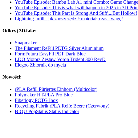
YouTube Episode: Bambu Lab A1 mini Combo: Game Change
YouTube Episode: This is what will happen in 2025 in 3D Prin
YouTube Episode: This Part Is Strong And Stiff....But Hollow!
Lightning Infill: Jak zaoszczędzić materiał, czas i wagę!
Odkryj 3DJake:
Snapmaker
The Filament ReFill PETG Silver Aluminium
FormFutura EasyFil PET Dark Blue
LDO Motors Zestaw Voron Trident 300 RevD
Elegoo Zbiornik do mycia
Nowości:
rPLA Refill Püriertes Einhorn (Multicolor)
Polymaker HT-PLA Pro Blue
Fiberlogy PCTG Inox
Recycling Fabrik rPLA Reife Beere (Czerwony)
BIQU PopStatus Status Indicator