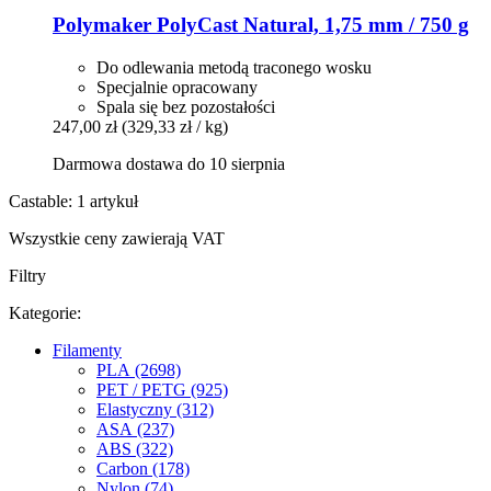
Polymaker
PolyCast Natural, 1,75 mm / 750 g
Do odlewania metodą traconego wosku
Specjalnie opracowany
Spala się bez pozostałości
247,00 zł
(329,33 zł / kg)
Darmowa dostawa do 10 sierpnia
Castable: 1 artykuł
Wszystkie ceny zawierają VAT
Filtry
Kategorie:
Filamenty
PLA (2698)
PET / PETG (925)
Elastyczny (312)
ASA (237)
ABS (322)
Carbon (178)
Nylon (74)