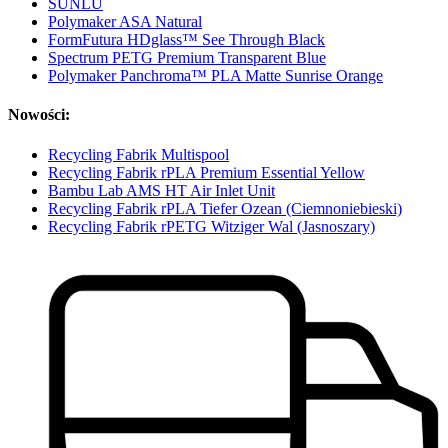
SUNLU
Polymaker ASA Natural
FormFutura HDglass™ See Through Black
Spectrum PETG Premium Transparent Blue
Polymaker Panchroma™ PLA Matte Sunrise Orange
Nowości:
Recycling Fabrik Multispool
Recycling Fabrik rPLA Premium Essential Yellow
Bambu Lab AMS HT Air Inlet Unit
Recycling Fabrik rPLA Tiefer Ozean (Ciemnoniebieski)
Recycling Fabrik rPETG Witziger Wal (Jasnoszary)