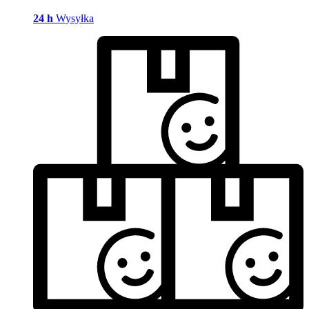
24 h
Wysyłka