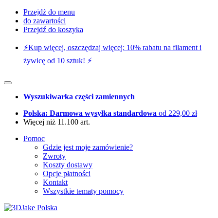
Przejdź do menu
do zawartości
Przejdź do koszyka
⚡️Kup więcej, oszczędzaj więcej: 10% rabatu na filament i
żywicę od 10 sztuk! ⚡️
Wyszukiwarka części zamiennych
Polska: Darmowa wysyłka standardowa
od 229,00 zł
Więcej niż 11.100 art.
Pomoc
Gdzie jest moje zamówienie?
Zwroty
Koszty dostawy
Opcje płatności
Kontakt
Wszystkie tematy pomocy