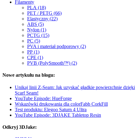
Filamenty
PLA (18)
PET / PETG (66)
Elastyczny (22)
ABS (5)
Nylon (1)
PCTG (15)
PC (5)
PVA i materiał podporowy (2)
PP (1)
CPE (1)
PVB (PolySmooth™) (2)
Nowe artykułu na blogu:
Unikaj linii Z-Seam: Jak uzyskać gładkie powierzchnie dzięki
Scarf Seam!
YouTube Episode: HueForge
Wskazówki drukowania dla colorFabb CorkFill
Test produktu: Elegoo Saturn 4 Ultra
YouTube Episode: 3DJAKE Tabletop Resin
Odkryj 3DJake: