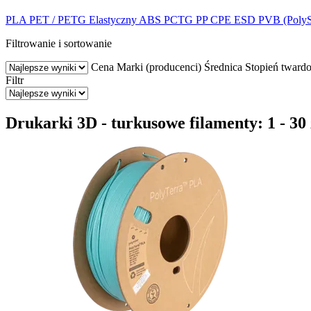
PLA
PET / PETG
Elastyczny
ABS
PCTG
PP
CPE
ESD
PVB (Poly
Filtrowanie i sortowanie
Cena
Marki (producenci)
Średnica
Stopień twardo
Filtr
Drukarki 3D - turkusowe filamenty: 1 - 30