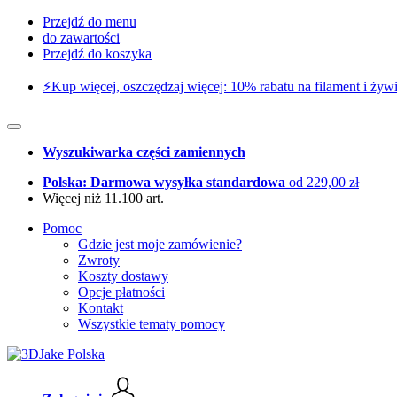
Przejdź do menu
do zawartości
Przejdź do koszyka
⚡️Kup więcej, oszczędzaj więcej: 10% rabatu na filament i żywi
Wyszukiwarka części zamiennych
Polska: Darmowa wysyłka standardowa
od 229,00 zł
Więcej niż 11.100 art.
Pomoc
Gdzie jest moje zamówienie?
Zwroty
Koszty dostawy
Opcje płatności
Kontakt
Wszystkie tematy pomocy