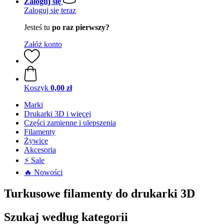
Zaloguj się
Zaloguj się teraz
Jesteś tu
po raz pierwszy?
Załóż konto
Koszyk
0,00 zł
Marki
Drukarki 3D i więcej
Części zamienne i ulepszenia
Filamenty
Żywice
Akcesoria
⚡ Sale
🔥 Nowości
Turkusowe filamenty do drukarki 3D
Szukaj według kategorii