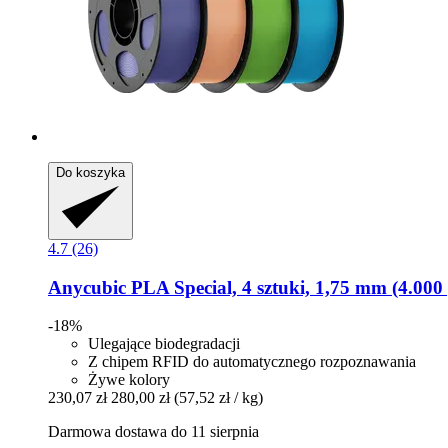
Do koszyka
4.7 (26)
Anycubic
PLA Special, 4 sztuki, 1,75 mm (4.000 
-18%
Ulegające biodegradacji
Z chipem RFID do automatycznego rozpoznawania
Żywe kolory
230,07 zł
280,00 zł
(57,52 zł / kg)
Darmowa dostawa do 11 sierpnia