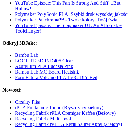
YouTube Episode: This Part Is Strong And Stiff....But
Hollow!
Polymaker PolySonic PLA: Szybki druk wysokiej jakości
Polymaker Panchroma™ - Twoje kolory. Twój świat.
YouTube Episode: The Snapmaker U1: An Affordable
Toolchanger!
Odkryj 3DJake:
Bambu Lab
LOCTITE 3D IND405 Clear
AzureFilm PLA Fuchsia Pink
Bambu Lab MC Board Heatsink
FormFutura Volcano PLA 150C DIY Red
Nowości:
Creality Pika
rPLA Funkelnde Tanne (Błyszczący zielony)
Recycling Fabrik rPLA Cremiger Kaffee (Beżowy)
Recycling Fabrik Multispool
Recycling Fabrik rPETG Refill Saurer Apfel (Zielony)