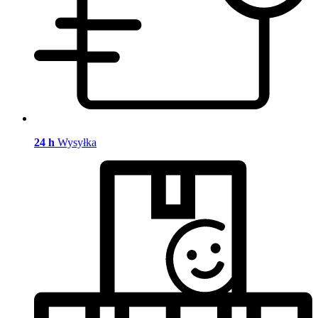
24 h
Wysyłka