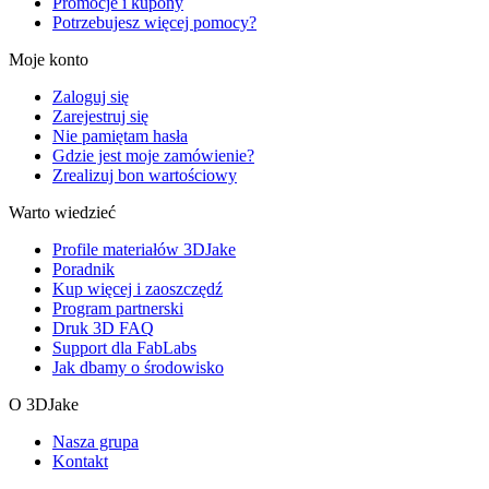
Promocje i kupony
Potrzebujesz więcej pomocy?
Moje konto
Zaloguj się
Zarejestruj się
Nie pamiętam hasła
Gdzie jest moje zamówienie?
Zrealizuj bon wartościowy
Warto wiedzieć
Profile materiałów 3DJake
Poradnik
Kup więcej i zaoszczędź
Program partnerski
Druk 3D FAQ
Support dla FabLabs
Jak dbamy o środowisko
O 3DJake
Nasza grupa
Kontakt