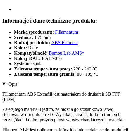
Informacje i dane techniczne produktu:
Marka (producent):
Fillamentum
Średnica:
1,75 mm
Rodzaj produktu:
ABS Filament
Kolor:
Biały
Kompatybilność:
Bambu Lab AMS*
Kolory RAL:
RAL 9016
System:
szpula
Zalecana temperatura pracy:
220 - 240 °C
Zalecana temperatura grzania:
80 - 105 °C
Opis
FIllamentum ABS Extrafill jest materiałem do drukarek 3D FFF
(FDM).
Zaletą tego materiału jest to, że można go stosunkowo łatwo
stosować w drukarkach 3D. Wysoka jakość nadruku o trudnych
szczegółach i dobra przyczepność warstw charakteryzują materiał.
Filament ABS jest polimerem, który idealnie nadaje się do produkcji