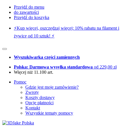
Przejdź do menu
do zawartości
Przejdź do koszyka
⚡️Kup więcej, oszczędzaj więcej: 10% rabatu na filament i
żywicę od 10 sztuk! ⚡️
Wyszukiwarka części zamiennych
Polska: Darmowa wysyłka standardowa
od 229,00 zł
Więcej niż 11.100 art.
Pomoc
Gdzie jest moje zamówienie?
Zwroty
Koszty dostawy
Opcje płatności
Kontakt
Wszystkie tematy pomocy