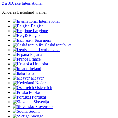
Zu 3DJake International
Anderes Lieferland wählen
International
Belgien
Belgique
België
България
Česká republika
Deutschland
España
France
Hrvatska
Ireland
Italia
Magyar
Nederland
Österreich
Polska
Portugal
Slovenija
Slovensko
Suomi
Sverige