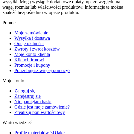
wysyłki. Mogą wystąpić dodatkowe opłaty, np. ze względu na
wagę, rozmiar lub właściwości produktów. Informacje te można
znaleźć bezpośrednio w opisie produktu.
Pomoc
Moje zamówienie
Wysyłka i dostawa
Opcje płatności
Zwroty i zwrot kosztów
Moje konto klienta
Klienci firmowi
Promocje i kupony
Potrzebujesz więcej pomocy?
Moje konto
Zaloguj się
Zarejestruj się
Nie pamiętam hasła
Gdzie jest moje zamówienie?
Zrealizuj bon wartościowy
Warto wiedzieć
Profile materiałów 3DJake