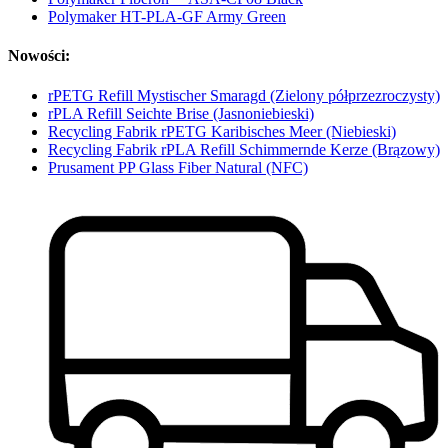
Polymaker HT-PLA-GF Army Green
Nowości:
rPETG Refill Mystischer Smaragd (Zielony półprzezroczysty)
rPLA Refill Seichte Brise (Jasnoniebieski)
Recycling Fabrik rPETG Karibisches Meer (Niebieski)
Recycling Fabrik rPLA Refill Schimmernde Kerze (Brązowy)
Prusament PP Glass Fiber Natural (NFC)