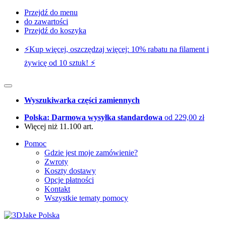
Przejdź do menu
do zawartości
Przejdź do koszyka
⚡️Kup więcej, oszczędzaj więcej: 10% rabatu na filament i
żywicę od 10 sztuk! ⚡️
Wyszukiwarka części zamiennych
Polska: Darmowa wysyłka standardowa
od 229,00 zł
Więcej niż 11.100 art.
Pomoc
Gdzie jest moje zamówienie?
Zwroty
Koszty dostawy
Opcje płatności
Kontakt
Wszystkie tematy pomocy