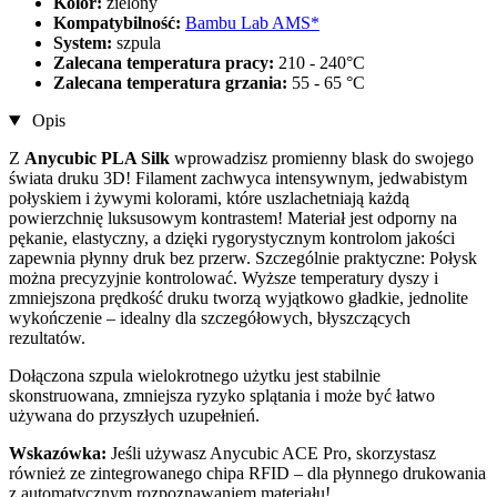
Kolor:
zielony
Kompatybilność:
Bambu Lab AMS*
System:
szpula
Zalecana temperatura pracy:
210 - 240°C
Zalecana temperatura grzania:
55 - 65 °C
Opis
Z
Anycubic PLA Silk
wprowadzisz promienny blask do swojego
świata druku 3D! Filament zachwyca intensywnym, jedwabistym
połyskiem i żywymi kolorami, które uszlachetniają każdą
powierzchnię luksusowym kontrastem! Materiał jest odporny na
pękanie, elastyczny, a dzięki rygorystycznym kontrolom jakości
zapewnia płynny druk bez przerw. Szczególnie praktyczne: Połysk
można precyzyjnie kontrolować. Wyższe temperatury dyszy i
zmniejszona prędkość druku tworzą wyjątkowo gładkie, jednolite
wykończenie – idealny dla szczegółowych, błyszczących
rezultatów.
Dołączona szpula wielokrotnego użytku jest stabilnie
skonstruowana, zmniejsza ryzyko splątania i może być łatwo
używana do przyszłych uzupełnień.
Wskazówka:
Jeśli używasz Anycubic ACE Pro, skorzystasz
również ze zintegrowanego chipa RFID – dla płynnego drukowania
z automatycznym rozpoznawaniem materiału!