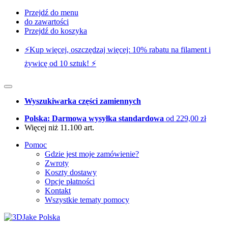
Przejdź do menu
do zawartości
Przejdź do koszyka
⚡️Kup więcej, oszczędzaj więcej: 10% rabatu na filament i
żywicę od 10 sztuk! ⚡️
Wyszukiwarka części zamiennych
Polska: Darmowa wysyłka standardowa
od 229,00 zł
Więcej niż 11.100 art.
Pomoc
Gdzie jest moje zamówienie?
Zwroty
Koszty dostawy
Opcje płatności
Kontakt
Wszystkie tematy pomocy