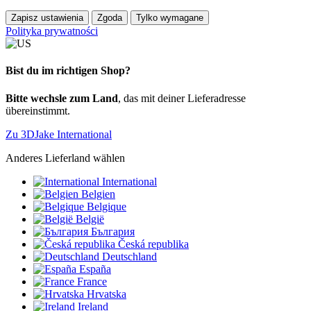
Zapisz ustawienia
Zgoda
Tylko wymagane
Polityka prywatności
Bist du im richtigen Shop?
Bitte wechsle zum Land
, das mit deiner Lieferadresse
übereinstimmt.
Zu 3DJake International
Anderes Lieferland wählen
International
Belgien
Belgique
België
България
Česká republika
Deutschland
España
France
Hrvatska
Ireland