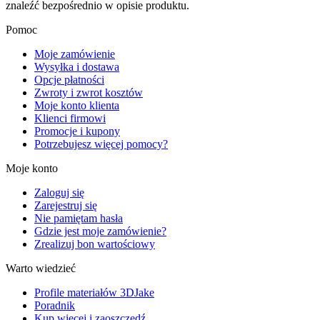
znaleźć bezpośrednio w opisie produktu.
Pomoc
Moje zamówienie
Wysyłka i dostawa
Opcje płatności
Zwroty i zwrot kosztów
Moje konto klienta
Klienci firmowi
Promocje i kupony
Potrzebujesz więcej pomocy?
Moje konto
Zaloguj się
Zarejestruj się
Nie pamiętam hasła
Gdzie jest moje zamówienie?
Zrealizuj bon wartościowy
Warto wiedzieć
Profile materiałów 3DJake
Poradnik
Kup więcej i zaoszczędź