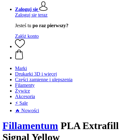
Zaloguj się
Zaloguj się teraz
Jesteś tu
po raz pierwszy?
Załóż konto
Marki
Drukarki 3D i więcej
Części zamienne i ulepszenia
Filamenty
Żywice
Akcesoria
⚡ Sale
🔥 Nowości
Fillamentum
PLA Extrafill
Signal Yellow