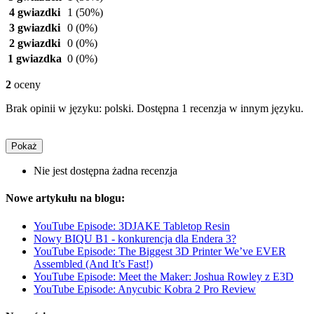
4 gwiazdki
1
(50%)
3 gwiazdki
0
(0%)
2 gwiazdki
0
(0%)
1 gwiazdka
0
(0%)
2
oceny
Brak opinii w języku: polski. Dostępna 1 recenzja w innym języku.
Pokaż
Nie jest dostępna żadna recenzja
Nowe artykułu na blogu:
YouTube Episode: 3DJAKE Tabletop Resin
Nowy BIQU B1 - konkurencja dla Endera 3?
YouTube Episode: The Biggest 3D Printer We’ve EVER
Assembled (And It’s Fast!)
YouTube Episode: Meet the Maker: Joshua Rowley z E3D
YouTube Episode: Anycubic Kobra 2 Pro Review