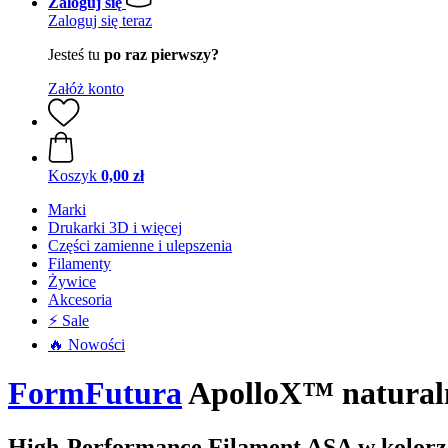
Zaloguj się
Zaloguj się teraz
Jesteś tu
po raz pierwszy?
Załóż konto
Koszyk
0,00 zł
Marki
Drukarki 3D i więcej
Części zamienne i ulepszenia
Filamenty
Żywice
Akcesoria
⚡ Sale
🔥 Nowości
FormFutura
ApolloX™ naturaln
High-Performance Filament ASA w kolorz