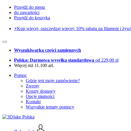
Przejdź do menu
do zawartości
Przejdź do koszyka
⚡️Kup więcej, oszczędzaj więcej: 10% rabatu na filament i żywi
Wyszukiwarka części zamiennych
Polska: Darmowa wysyłka standardowa
od 229,00 zł
Więcej niż 11.100 art.
Pomoc
Gdzie jest moje zamówienie?
Zwroty
Koszty dostawy
Opcje płatności
Kontakt
Wszystkie tematy pomocy