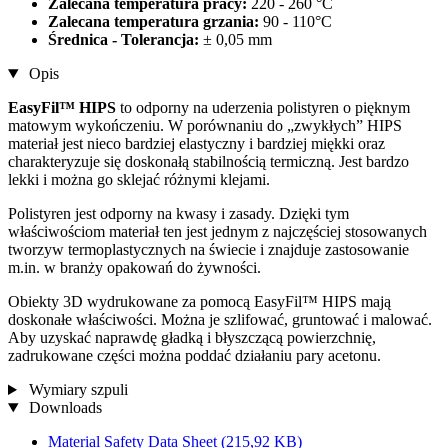
Zalecana temperatura pracy:
220 - 260 °C
Zalecana temperatura grzania:
90 - 110°C
Średnica - Tolerancja:
± 0,05 mm
Opis
EasyFil™ HIPS
to odporny na uderzenia polistyren o pięknym
matowym wykończeniu. W porównaniu do „zwykłych” HIPS
materiał jest nieco bardziej elastyczny i bardziej miękki oraz
charakteryzuje się doskonałą stabilnością termiczną. Jest bardzo
lekki i można go sklejać różnymi klejami.
Polistyren jest odporny na kwasy i zasady. Dzięki tym
właściwościom materiał ten jest jednym z najczęściej stosowanych
tworzyw termoplastycznych na świecie i znajduje zastosowanie
m.in. w branży opakowań do żywności.
Obiekty 3D wydrukowane za pomocą EasyFil™ HIPS mają
doskonałe właściwości. Można je szlifować, gruntować i malować.
Aby uzyskać naprawdę gładką i błyszczącą powierzchnię,
zadrukowane części można poddać działaniu pary acetonu.
Wymiary szpuli
Downloads
Material Safety Data Sheet
(215,92 KB)