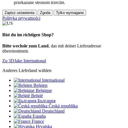
przekazane stronom trzecim.
Zapisz ustawienia
Zgoda
Tylko wymagane
Polityka prywatności
Bist du im richtigen Shop?
Bitte wechsle zum Land
, das mit deiner Lieferadresse
übereinstimmt.
Zu 3DJake International
Anderes Lieferland wählen
International
Belgien
Belgique
België
България
Česká republika
Deutschland
España
France
Hrvatska