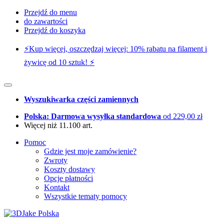
Przejdź do menu
do zawartości
Przejdź do koszyka
⚡️Kup więcej, oszczędzaj więcej: 10% rabatu na filament i
żywicę od 10 sztuk! ⚡️
Wyszukiwarka części zamiennych
Polska: Darmowa wysyłka standardowa
od 229,00 zł
Więcej niż 11.100 art.
Pomoc
Gdzie jest moje zamówienie?
Zwroty
Koszty dostawy
Opcje płatności
Kontakt
Wszystkie tematy pomocy