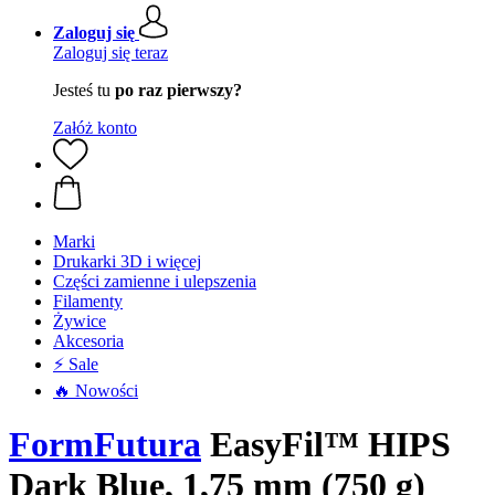
Zaloguj się
Zaloguj się teraz
Jesteś tu
po raz pierwszy?
Załóż konto
Marki
Drukarki 3D i więcej
Części zamienne i ulepszenia
Filamenty
Żywice
Akcesoria
⚡ Sale
🔥 Nowości
FormFutura
EasyFil™ HIPS
Dark Blue, 1,75 mm (750 g)