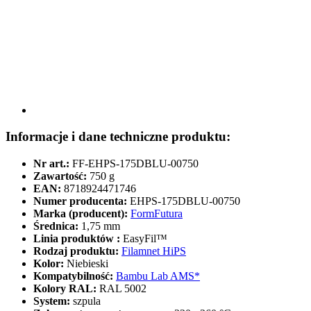
Informacje i dane techniczne produktu:
Nr art.:
FF-EHPS-175DBLU-00750
Zawartość:
750 g
EAN:
8718924471746
Numer producenta:
EHPS-175DBLU-00750
Marka (producent):
FormFutura
Średnica:
1,75 mm
Linia produktów :
EasyFil™
Rodzaj produktu:
Filamnet HiPS
Kolor:
Niebieski
Kompatybilność:
Bambu Lab AMS*
Kolory RAL:
RAL 5002
System:
szpula