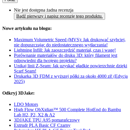
Nie jest dostępna żadna recenzja
Bądź pierwszy i napisz recenzję tego produktu.
Nowe artykułu na blogu:
Maximum Volumetric Speed (MVS): Jak drukować szybciej,
nie dopuszczając do niedostatecznego wytłaczania!
Lightning Infill: Jak zaoszczędzić materiał, czas i wagę!
Porównanie materiałów do druku 3D: który filament jest
odpowiedni dla twojego projektu?
Unikaj linii Z-Seam: Jak uzyskać gładkie powierzchnie dzięki
Scarf Seam!
Drukarka 3D FDM z wyższej półki za około 4000 zł! (Edycja
2025)
Odkryj 3DJake:
LDO Motors
High Flow ObXidian™ 500 Complete HotEnd do Bambu
Lab H2, P2, X2 & A2
3DJAKE TPU A95 pomarańczowy
Extrudr PLA Basic CF Czarny