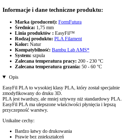
Informacje i dane techniczne produktu:
Marka (producent):
FormFutura
Średnica:
1,75 mm
Linia produktów :
EasyFil™
Rodzaj produktu:
PLA Filament
Kolor:
Natur
Kompatybilność:
Bambu Lab AMS*
System:
szpula
Zalecana temperatura pracy:
200 - 230 °C
Zalecana temperatura grzania:
50 - 60 °C
Opis
EasyFil PLA to wysokiej klasy PLA, który został specjalnie
zmodyfikowany do druku 3D.
PLA jest twardszy, ale mniej sztywny niż standardowy PLA.
EasyFil PLA ma ulepszone właściwości płynięcia i lepszą
przyczepność warstwy.
Unikalne cechy:
Bardzo łatwy do drukowania
Prawie bez zniekształceń