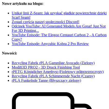
Nowe artykułu na blogu:
Unikaj linii Z-Seam: Jak uzyskać gładkie powierzchnie dzięki
Scarf Seam!
Zostań częścią naszej społeczności Discord!
Odcinek YouTube: AI Generated Models Are Great! Just Not
For 3D Printing...
YouTube Episode: The Elegoo Centauri Carbon 2 - A Carbon
Copy?
YouTube Episode: Anycubic Kobra 2 Pro Review
Nowości:
Recycling Fabrik rPLA Gammlige Avocado (Zielony)
Modifi3D PRO2 - 3D Druck Finishing Tool
rPETG Königlicher Amethyst (Fioletowy półprzezroczysty)
Recycling Fabrik rPLA Schimmernde Nacht (Czarny)
rPLA Funkelnde Tanne (Błyszczący zielony)