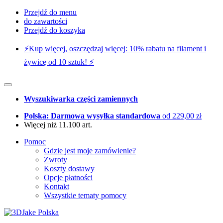
Przejdź do menu
do zawartości
Przejdź do koszyka
⚡️Kup więcej, oszczędzaj więcej: 10% rabatu na filament i
żywicę od 10 sztuk! ⚡️
Wyszukiwarka części zamiennych
Polska: Darmowa wysyłka standardowa
od 229,00 zł
Więcej niż 11.100 art.
Pomoc
Gdzie jest moje zamówienie?
Zwroty
Koszty dostawy
Opcje płatności
Kontakt
Wszystkie tematy pomocy