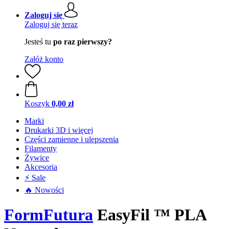
Zaloguj się
Zaloguj się teraz
Jesteś tu
po raz pierwszy?
Załóż konto
Koszyk
0,00 zł
Marki
Drukarki 3D i więcej
Części zamienne i ulepszenia
Filamenty
Żywice
Akcesoria
⚡ Sale
🔥 Nowości
FormFutura
EasyFil ™ PLA