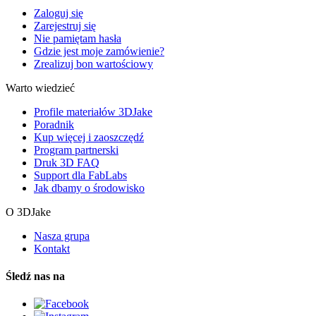
Zaloguj się
Zarejestruj się
Nie pamiętam hasła
Gdzie jest moje zamówienie?
Zrealizuj bon wartościowy
Warto wiedzieć
Profile materiałów 3DJake
Poradnik
Kup więcej i zaoszczędź
Program partnerski
Druk 3D FAQ
Support dla FabLabs
Jak dbamy o środowisko
O 3DJake
Nasza grupa
Kontakt
Śledź nas na