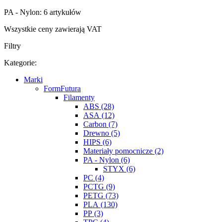
PA - Nylon: 6 artykułów
Wszystkie ceny zawierają VAT
Filtry
Kategorie:
Marki
FormFutura
Filamenty
ABS (28)
ASA (12)
Carbon (7)
Drewno (5)
HIPS (6)
Materiały pomocnicze (2)
PA - Nylon (6)
STYX (6)
PC (4)
PCTG (9)
PETG (73)
PLA (130)
PP (3)