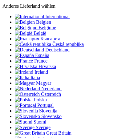
Anderes Lieferland wählen
International
Belgien
Belgique
België
България
Česká republika
Deutschland
España
France
Hrvatska
Ireland
Italia
Magyar
Nederland
Österreich
Polska
Portugal
Slovenija
Slovensko
Suomi
Sverige
Great Britain