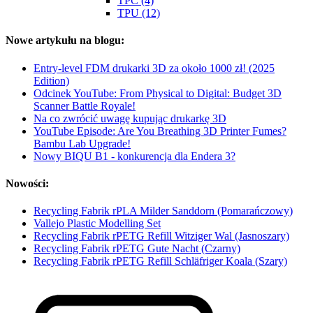
TPC (4)
TPU (12)
Nowe artykułu na blogu:
Entry-level FDM drukarki 3D za około 1000 zł! (2025
Edition)
Odcinek YouTube: From Physical to Digital: Budget 3D
Scanner Battle Royale!
Na co zwrócić uwagę kupując drukarkę 3D
YouTube Episode: Are You Breathing 3D Printer Fumes?
Bambu Lab Upgrade!
Nowy BIQU B1 - konkurencja dla Endera 3?
Nowości:
Recycling Fabrik rPLA Milder Sanddorn (Pomarańczowy)
Vallejo Plastic Modelling Set
Recycling Fabrik rPETG Refill Witziger Wal (Jasnoszary)
Recycling Fabrik rPETG Gute Nacht (Czarny)
Recycling Fabrik rPETG Refill Schläfriger Koala (Szary)