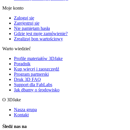
Moje konto
Zaloguj się
Zarejestruj się
Nie pamiętam hasła
Gdzie jest moje zamówienie?
Zrealizuj bon wartościowy
Warto wiedzieć
Profile materiałów 3DJake
Poradnik
Kup więcej i zaoszczędź
Program partnerski
Druk 3D FAQ
Support dla FabLabs
Jak dbamy o środowisko
O 3DJake
Nasza grupa
Kontakt
Śledź nas na