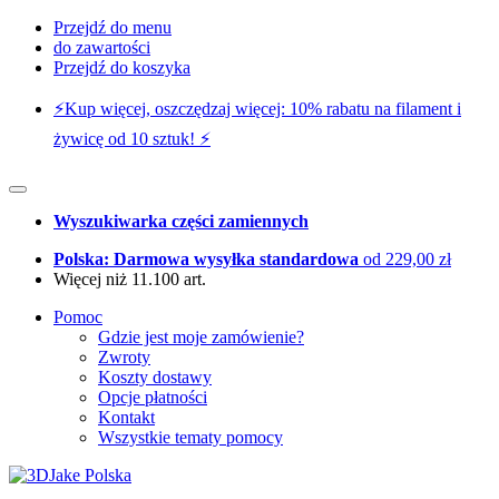
Przejdź do menu
do zawartości
Przejdź do koszyka
⚡️Kup więcej, oszczędzaj więcej: 10% rabatu na filament i
żywicę od 10 sztuk! ⚡️
Wyszukiwarka części zamiennych
Polska: Darmowa wysyłka standardowa
od 229,00 zł
Więcej niż 11.100 art.
Pomoc
Gdzie jest moje zamówienie?
Zwroty
Koszty dostawy
Opcje płatności
Kontakt
Wszystkie tematy pomocy