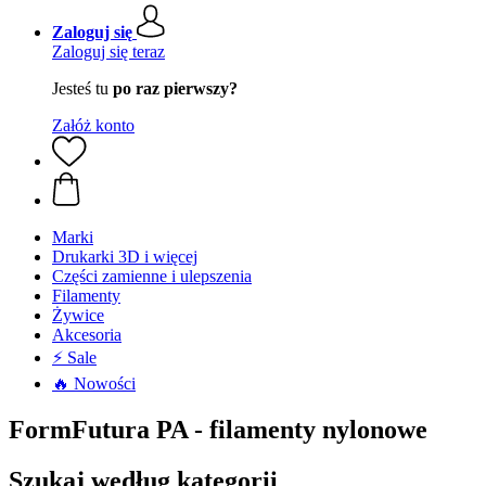
Zaloguj się
Zaloguj się teraz
Jesteś tu
po raz pierwszy?
Załóż konto
Marki
Drukarki 3D i więcej
Części zamienne i ulepszenia
Filamenty
Żywice
Akcesoria
⚡ Sale
🔥 Nowości
FormFutura PA - filamenty nylonowe
Szukaj według kategorii