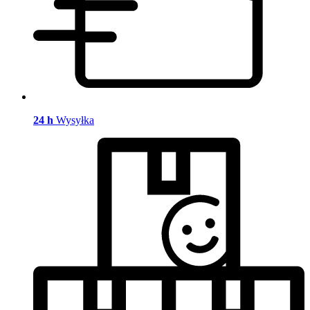
24 h
Wysyłka