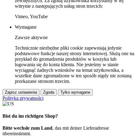
zewnętrznych. Za zgodą użytkownika korzystamy w tej
witrynie z następujących usług stron trzecich:
Vimeo, YouTube
Wymagane
Zawsze aktywne
Technicznie niezbędne pliki cookie zapewniają jedynie
podstawowe funkcje naszej strony internetowej. Służą one na
przykład do gromadzenia produktów w koszyku lub
logowania się do konta klienta. Nie jesteśmy w stanie
wyciągnąć żadnych wniosków na temat użytkownika, a
wszelkie dane zgromadzone w ten sposób nigdy nie zostaną
przekazane stronom trzecim.
Zapisz ustawienia
Zgoda
Tylko wymagane
Polityka prywatności
Bist du im richtigen Shop?
Bitte wechsle zum Land
, das mit deiner Lieferadresse
übereinstimmt.