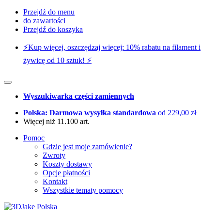
Przejdź do menu
do zawartości
Przejdź do koszyka
⚡️Kup więcej, oszczędzaj więcej: 10% rabatu na filament i
żywicę od 10 sztuk! ⚡️
Wyszukiwarka części zamiennych
Polska: Darmowa wysyłka standardowa
od 229,00 zł
Więcej niż 11.100 art.
Pomoc
Gdzie jest moje zamówienie?
Zwroty
Koszty dostawy
Opcje płatności
Kontakt
Wszystkie tematy pomocy