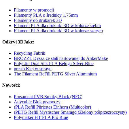
Filamenty w promocji
Filamenty PLA o średnicy 1,75mm
Filamenty do drukarek 3D
Filament PLA dla drukarki 3D w kolorze srebra
Filament PLA dla drukarki 3D w kolorze szarym
Odkryj 3DJake:
Recycling Fabrik
BROZZL Dysza ze stali hartowanej do AnkerMake
PolyLite Dual Silk PLA Beluga Silver-Blue
presto Klej w sprayu
The Filament ReFill PETG Silver Aluminium
Nowości:
Prusament PVB Smoky Black (NFC)
Anycubic Blok grzewczy
rPLA Refill Püriertes Einhorn (Multicolor)
rPETG Refill Mystischer Smaragd (Zielony półprzezroczysty)
Polymaker HT-PLA Pro Blue