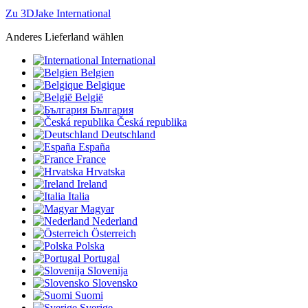
Zu 3DJake International
Anderes Lieferland wählen
International
Belgien
Belgique
België
България
Česká republika
Deutschland
España
France
Hrvatska
Ireland
Italia
Magyar
Nederland
Österreich
Polska
Portugal
Slovenija
Slovensko
Suomi
Sverige