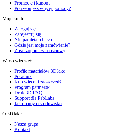
Promocje i kupony
Potrzebujesz więcej pomocy?
Moje konto
Zaloguj się
Zarejestruj się
Nie pamiętam hasła
Gdzie jest moje zamówienie?
Zrealizuj bon wartościowy
Warto wiedzieć
Profile materiałów 3DJake
Poradnik
Kup więcej i zaoszczędź
Program partnerski
Druk 3D FAQ
Support dla FabLabs
Jak dbamy o środowisko
O 3DJake
Nasza grupa
Kontakt