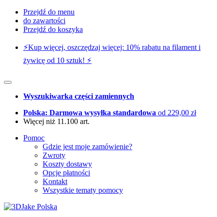
Przejdź do menu
do zawartości
Przejdź do koszyka
⚡️Kup więcej, oszczędzaj więcej: 10% rabatu na filament i
żywicę od 10 sztuk! ⚡️
Wyszukiwarka części zamiennych
Polska: Darmowa wysyłka standardowa
od 229,00 zł
Więcej niż 11.100 art.
Pomoc
Gdzie jest moje zamówienie?
Zwroty
Koszty dostawy
Opcje płatności
Kontakt
Wszystkie tematy pomocy