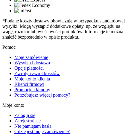
*Podane koszty dostawy obowiązują w przypadku standardowej
wysyłki. Mogą wystąpić dodatkowe opłaty, np. ze względu na
wagę, rozmiar lub właściwości produktów. Informacje te można
znaleźć bezpośrednio w opisie produktu.
Pomoc
Moje zamówienie
Wysyłka i dostawa
Opcje płatności
Zwroty i zwrot kosztów
Moje konto klienta
Klienci firmowi
Promocje i kupony
Potrzebujesz więcej pomocy?
Moje konto
Zaloguj się
Zarejestruj się
Nie pamiętam hasła
Gdzie jest moje zamówienie?