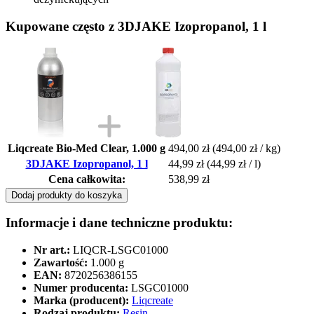
Kupowane często z 3DJAKE Izopropanol, 1 l
Liqcreate Bio-Med Clear, 1.000 g
494,00 zł
(494,00 zł / kg)
3DJAKE Izopropanol, 1 l
44,99 zł
(44,99 zł / l)
Cena całkowita:
538,99 zł
Dodaj produkty do koszyka
Informacje i dane techniczne produktu:
Nr art.:
LIQCR-LSGC01000
Zawartość:
1.000 g
EAN:
8720256386155
Numer producenta:
LSGC01000
Marka (producent):
Liqcreate
Rodzaj produktu:
Resin