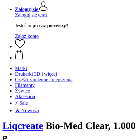
Zaloguj się
Zaloguj się teraz
Jesteś tu
po raz pierwszy?
Załóż konto
Marki
Drukarki 3D i więcej
Części zamienne i ulepszenia
Filamenty
Żywice
Akcesoria
⚡ Sale
🔥 Nowości
Liqcreate
Bio-Med Clear, 1.000
g