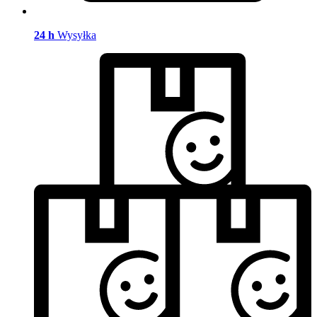
24 h
Wysyłka