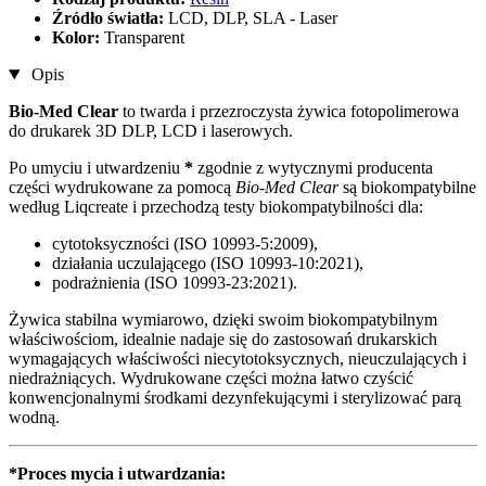
Źródło światła:
LCD, DLP, SLA - Laser
Kolor:
Transparent
Opis
Bio-Med Clear
to twarda i przezroczysta żywica fotopolimerowa
do drukarek 3D DLP, LCD i laserowych.
Po umyciu i utwardzeniu
*
zgodnie z wytycznymi producenta
części wydrukowane za pomocą
Bio-Med Clear
są biokompatybilne
według Liqcreate i przechodzą testy biokompatybilności dla:
cytotoksyczności (ISO 10993-5:2009),
działania uczulającego (ISO 10993-10:2021),
podrażnienia (ISO 10993-23:2021).
Żywica stabilna wymiarowo, dzięki swoim biokompatybilnym
właściwościom, idealnie nadaje się do zastosowań drukarskich
wymagających właściwości niecytotoksycznych, nieuczulających i
niedrażniących. Wydrukowane części można łatwo czyścić
konwencjonalnymi środkami dezynfekującymi i sterylizować parą
wodną.
*Proces mycia i utwardzania: