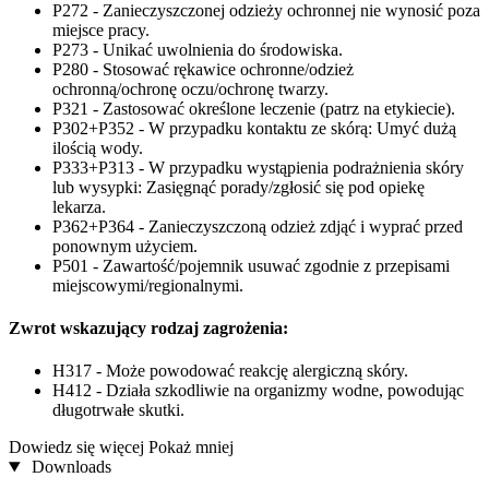
P272 - Zanieczyszczonej odzieży ochronnej nie wynosić poza
miejsce pracy.
P273 - Unikać uwolnienia do środowiska.
P280 - Stosować rękawice ochronne/odzież
ochronną/ochronę oczu/ochronę twarzy.
P321 - Zastosować określone leczenie (patrz na etykiecie).
P302+P352 - W przypadku kontaktu ze skórą: Umyć dużą
ilością wody.
P333+P313 - W przypadku wystąpienia podrażnienia skóry
lub wysypki: Zasięgnąć porady/zgłosić się pod opiekę
lekarza.
P362+P364 - Zanieczyszczoną odzież zdjąć i wyprać przed
ponownym użyciem.
P501 - Zawartość/pojemnik usuwać zgodnie z przepisami
miejscowymi/regionalnymi.
Zwrot wskazujący rodzaj zagrożenia:
H317 - Może powodować reakcję alergiczną skóry.
H412 - Działa szkodliwie na organizmy wodne, powodując
długotrwałe skutki.
Dowiedz się więcej
Pokaż mniej
Downloads