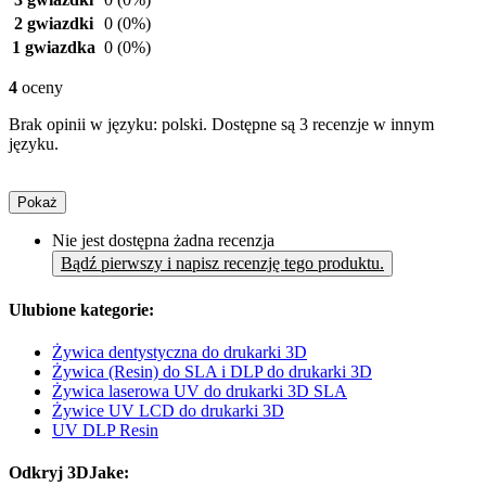
2 gwiazdki
0
(0%)
1 gwiazdka
0
(0%)
4
oceny
Brak opinii w języku: polski. Dostępne są 3 recenzje w innym
języku.
Pokaż
Nie jest dostępna żadna recenzja
Bądź pierwszy i napisz recenzję tego produktu.
Ulubione kategorie:
Żywica dentystyczna do drukarki 3D
Żywica (Resin) do SLA i DLP do drukarki 3D
Żywica laserowa UV do drukarki 3D SLA
Żywice UV LCD do drukarki 3D
UV DLP Resin
Odkryj 3DJake: