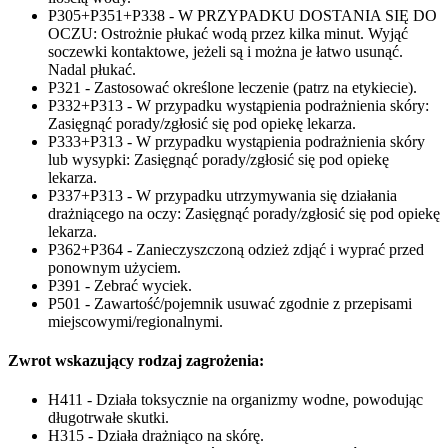
P305+P351+P338 - W PRZYPADKU DOSTANIA SIĘ DO
OCZU: Ostrożnie płukać wodą przez kilka minut. Wyjąć
soczewki kontaktowe, jeżeli są i można je łatwo usunąć.
Nadal płukać.
P321 - Zastosować określone leczenie (patrz na etykiecie).
P332+P313 - W przypadku wystąpienia podrażnienia skóry:
Zasięgnąć porady/zgłosić się pod opiekę lekarza.
P333+P313 - W przypadku wystąpienia podrażnienia skóry
lub wysypki: Zasięgnąć porady/zgłosić się pod opiekę
lekarza.
P337+P313 - W przypadku utrzymywania się działania
drażniącego na oczy: Zasięgnąć porady/zgłosić się pod opiekę
lekarza.
P362+P364 - Zanieczyszczoną odzież zdjąć i wyprać przed
ponownym użyciem.
P391 - Zebrać wyciek.
P501 - Zawartość/pojemnik usuwać zgodnie z przepisami
miejscowymi/regionalnymi.
Zwrot wskazujący rodzaj zagrożenia:
H411 - Działa toksycznie na organizmy wodne, powodując
długotrwałe skutki.
H315 - Działa drażniąco na skórę.