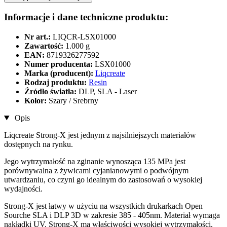
Informacje i dane techniczne produktu:
Nr art.:
LIQCR-LSX01000
Zawartość:
1.000 g
EAN:
8719326277592
Numer producenta:
LSX01000
Marka (producent):
Liqcreate
Rodzaj produktu:
Resin
Źródło światła:
DLP, SLA - Laser
Kolor:
Szary / Srebrny
Opis
Liqcreate Strong-X jest jednym z najsilniejszych materiałów
dostępnych na rynku.
Jego wytrzymałość na zginanie wynosząca 135 MPa jest
porównywalna z żywicami cyjanianowymi o podwójnym
utwardzaniu, co czyni go idealnym do zastosowań o wysokiej
wydajności.
Strong-X jest łatwy w użyciu na wszystkich drukarkach Open
Sourche SLA i DLP 3D w zakresie 385 - 405nm. Materiał wymaga
nakładki UV. Strong-X ma właściwości wysokiej wytrzymałości,