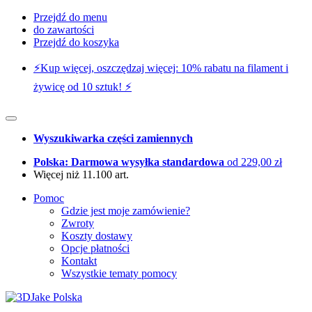
Przejdź do menu
do zawartości
Przejdź do koszyka
⚡️Kup więcej, oszczędzaj więcej: 10% rabatu na filament i
żywicę od 10 sztuk! ⚡️
Wyszukiwarka części zamiennych
Polska: Darmowa wysyłka standardowa
od 229,00 zł
Więcej niż 11.100 art.
Pomoc
Gdzie jest moje zamówienie?
Zwroty
Koszty dostawy
Opcje płatności
Kontakt
Wszystkie tematy pomocy