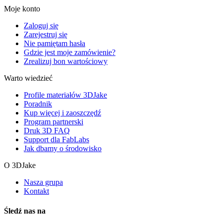
Moje konto
Zaloguj się
Zarejestruj się
Nie pamiętam hasła
Gdzie jest moje zamówienie?
Zrealizuj bon wartościowy
Warto wiedzieć
Profile materiałów 3DJake
Poradnik
Kup więcej i zaoszczędź
Program partnerski
Druk 3D FAQ
Support dla FabLabs
Jak dbamy o środowisko
O 3DJake
Nasza grupa
Kontakt
Śledź nas na