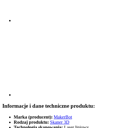
Informacje i dane techniczne produktu:
Marka (producent):
MakerBot
Rodzaj produktu:
Skaner 3D
Technologia skanowania:
Laser liniowy