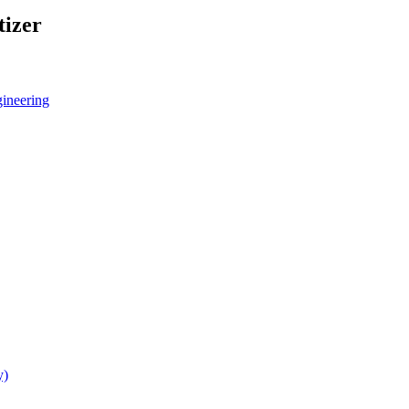
tizer
ineering
y)