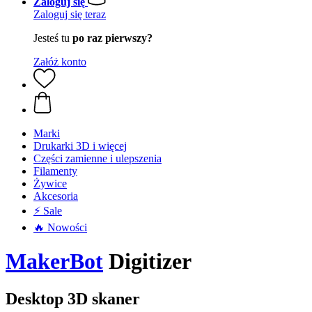
Zaloguj się
Zaloguj się teraz
Jesteś tu
po raz pierwszy?
Załóż konto
Marki
Drukarki 3D i więcej
Części zamienne i ulepszenia
Filamenty
Żywice
Akcesoria
⚡ Sale
🔥 Nowości
MakerBot
Digitizer
Desktop 3D skaner