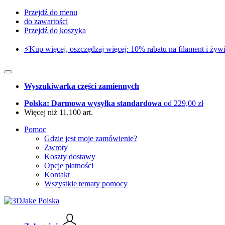
Przejdź do menu
do zawartości
Przejdź do koszyka
⚡️Kup więcej, oszczędzaj więcej: 10% rabatu na filament i żywi
Wyszukiwarka części zamiennych
Polska: Darmowa wysyłka standardowa
od 229,00 zł
Więcej niż 11.100 art.
Pomoc
Gdzie jest moje zamówienie?
Zwroty
Koszty dostawy
Opcje płatności
Kontakt
Wszystkie tematy pomocy