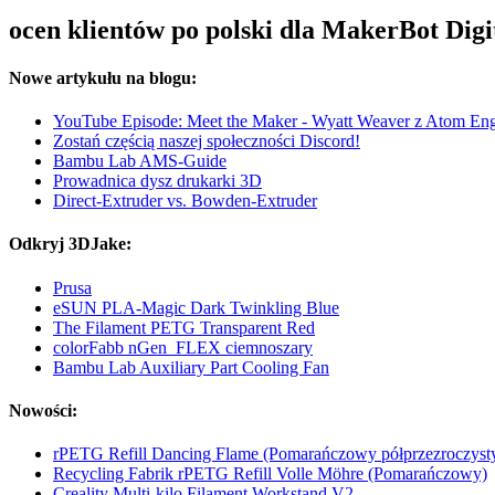
ocen klientów po polski dla MakerBot Digi
Nowe artykułu na blogu:
YouTube Episode: Meet the Maker - Wyatt Weaver z Atom Eng
Zostań częścią naszej społeczności Discord!
Bambu Lab AMS-Guide
Prowadnica dysz drukarki 3D
Direct-Extruder vs. Bowden-Extruder
Odkryj 3DJake:
Prusa
eSUN PLA-Magic Dark Twinkling Blue
The Filament PETG Transparent Red
colorFabb nGen_FLEX ciemnoszary
Bambu Lab Auxiliary Part Cooling Fan
Nowości:
rPETG Refill Dancing Flame (Pomarańczowy półprzezroczyst
Recycling Fabrik rPETG Refill Volle Möhre (Pomarańczowy)
Creality Multi-kilo Filament Workstand V2