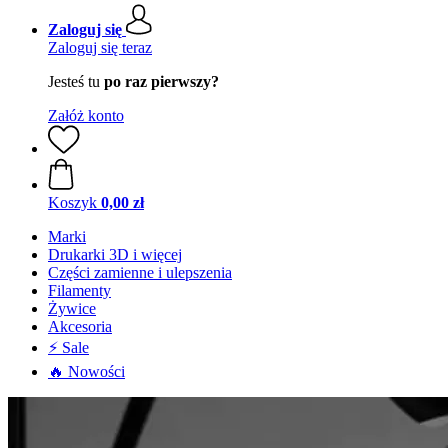
Zaloguj się
Zaloguj się teraz
Jesteś tu
po raz pierwszy?
Załóż konto
Koszyk
0,00 zł
Marki
Drukarki 3D i więcej
Części zamienne i ulepszenia
Filamenty
Żywice
Akcesoria
⚡ Sale
🔥 Nowości