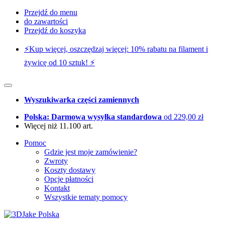
Przejdź do menu
do zawartości
Przejdź do koszyka
⚡️Kup więcej, oszczędzaj więcej: 10% rabatu na filament i
żywicę od 10 sztuk! ⚡️
Wyszukiwarka części zamiennych
Polska: Darmowa wysyłka standardowa
od 229,00 zł
Więcej niż 11.100 art.
Pomoc
Gdzie jest moje zamówienie?
Zwroty
Koszty dostawy
Opcje płatności
Kontakt
Wszystkie tematy pomocy