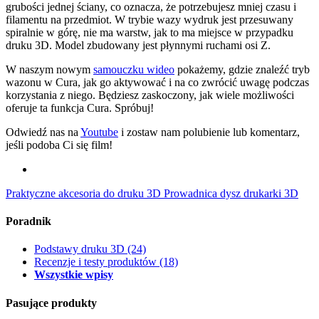
grubości jednej ściany, co oznacza, że potrzebujesz mniej czasu i
filamentu na przedmiot. W trybie wazy wydruk jest przesuwany
spiralnie w górę, nie ma warstw, jak to ma miejsce w przypadku
druku 3D. Model zbudowany jest płynnymi ruchami osi Z.
W naszym nowym
samouczku wideo
pokażemy, gdzie znaleźć tryb
wazonu w Cura, jak go aktywować i na co zwrócić uwagę podczas
korzystania z niego. Będziesz zaskoczony, jak wiele możliwości
oferuje ta funkcja Cura. Spróbuj!
Odwiedź nas na
Youtube
i zostaw nam polubienie lub komentarz,
jeśli podoba Ci się film!
Praktyczne akcesoria do druku 3D
Prowadnica dysz drukarki 3D
Poradnik
Podstawy druku 3D
(24)
Recenzje i testy produktów
(18)
Wszystkie wpisy
Pasujące produkty