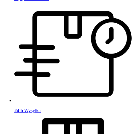
24 h
Wysyłka