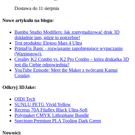
Dostawa do 11 sierpnia
Nowe artykułu na blogu:
Bambu Studio Modifiers: Jak zoptymalizować druk 3D
dokładnie tam, gdzie to potrzebne!
Test produktu: Elegoo Mars 4 Ultra
PrintaFix Basic - rozwiązanie zapobiegające wypaczaniu
(Warpingowi).
Creality K2 Combo vs. K2 Pro Combo – która drukarka 3D
jest dla Ciebie odpowiednia?
YouTube Episode: Meet the Maker z twórcami Kamui
Cosplay
Odkryj 3DJake:
QIDI Tech
SUNLU PETG Vivid Yellow
Recreus 70A Filaflex Black Ultra-Soft
Polymaker CMYK Lithophane Bundle
Spectrum Premium PLA Tooling Dark Green
Nowości: