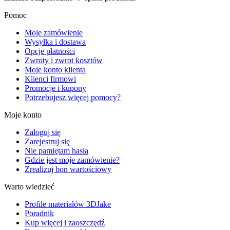
Pomoc
Moje zamówienie
Wysyłka i dostawa
Opcje płatności
Zwroty i zwrot kosztów
Moje konto klienta
Klienci firmowi
Promocje i kupony
Potrzebujesz więcej pomocy?
Moje konto
Zaloguj się
Zarejestruj się
Nie pamiętam hasła
Gdzie jest moje zamówienie?
Zrealizuj bon wartościowy
Warto wiedzieć
Profile materiałów 3DJake
Poradnik
Kup więcej i zaoszczędź