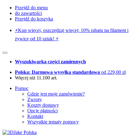
Przejdź do menu
do zawartości
Przejdź do koszyka
⚡️Kup więcej, oszczędzaj więcej: 10% rabatu na filament i
żywicę od 10 sztuk! ⚡️
Wyszukiwarka części zamiennych
Polska: Darmowa wysyłka standardowa
od 229,00 zł
Więcej niż 11.100 art.
Pomoc
Gdzie jest moje zamówienie?
Zwroty
Koszty dostawy
Opcje płatności
Kontakt
Wszystkie tematy pomocy