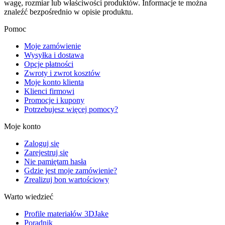
wagę, rozmiar lub właściwości produktów. Informacje te można
znaleźć bezpośrednio w opisie produktu.
Pomoc
Moje zamówienie
Wysyłka i dostawa
Opcje płatności
Zwroty i zwrot kosztów
Moje konto klienta
Klienci firmowi
Promocje i kupony
Potrzebujesz więcej pomocy?
Moje konto
Zaloguj się
Zarejestruj się
Nie pamiętam hasła
Gdzie jest moje zamówienie?
Zrealizuj bon wartościowy
Warto wiedzieć
Profile materiałów 3DJake
Poradnik