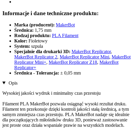
Informacje i dane techniczne produktu:
Marka (producent):
MakerBot
Średnica:
1,75 mm
Rodzaj produktu:
PLA Filament
Kolor:
Fioletowy
System:
szpula
Specjalnie dla drukarki 3D:
MakerBot Replicator
,
MakerBot Replicator 2
,
MakerBot Replicator Mini
,
MakerBot
Replicator Mini+
,
MakerBot Replicator Z18
,
MakerBot
Replicator+
Średnica - Tolerancja:
± 0,05 mm
Opis
Wysokiej jakości wydruk i minimalny czas przestoju
Filament PLA MakerBot pozwala osiągnąć wysoki rezultat druku.
Filament ten przekonuje dzięki kontroli jakości stałą średnicą, a tym
samym zmniejsza czas przestoju. PLA MakerBot nadaje się idealnie
dla początkujących miłośników druku 3D, ponieważ zastosowanie
jest proste oraz działa wspaniale prawie na wszystkich modelach.