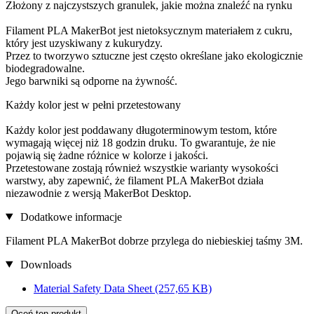
Złożony z najczystszych granulek, jakie można znaleźć na rynku
Filament PLA MakerBot jest nietoksycznym materiałem z cukru,
który jest uzyskiwany z kukurydzy.
Przez to tworzywo sztuczne jest często określane jako ekologicznie
biodegradowalne.
Jego barwniki są odporne na żywność.
Każdy kolor jest w pełni przetestowany
Każdy kolor jest poddawany długoterminowym testom, które
wymagają więcej niż 18 godzin druku. To gwarantuje, że nie
pojawią się żadne różnice w kolorze i jakości.
Przetestowane zostają również wszystkie warianty wysokości
warstwy, aby zapewnić, że filament PLA MakerBot działa
niezawodnie z wersją MakerBot Desktop.
Dodatkowe informacje
Filament PLA MakerBot dobrze przylega do niebieskiej taśmy 3M.
Downloads
Material Safety Data Sheet
(257,65 KB)
Oceń ten produkt