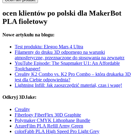
ocen klientów po polski dla MakerBot
PLA fioletowy
Nowe artykułu na blogu:
Test produktu: Elegoo Mars 4 Ultra
Filamenty do druku 3D odpornego na warunki
atmosferyczne, przeznaczone do stosowania na zewnątrz
YouTube Episode: The Snapmaker U1: An Affordable
Toolchanger!
Creality K2 Combo vs. K2 Pro Combo – która drukarka 3D
jest dla Ciebie odpowiednia?
Lightning Infill: Jak zaoszczędzić materiał, czas i wagę!
Odkryj 3DJake:
Creality
Fiberlogy FiberFlex 30D Graphite
Polymaker CMYK Lithophane Bundle
AzureFilm PLA Refill Army Green
colorFabb PLA High Speed Pro Light Grey