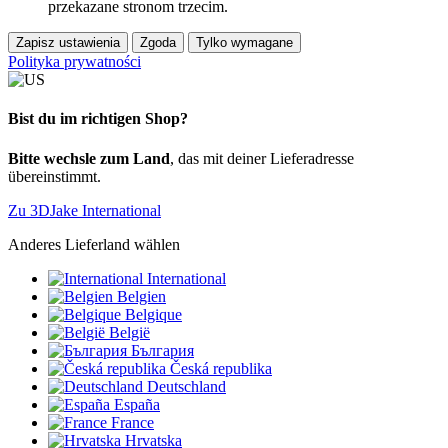
przekazane stronom trzecim.
Zapisz ustawienia
Zgoda
Tylko wymagane
Polityka prywatności
Bist du im richtigen Shop?
Bitte wechsle zum Land
, das mit deiner Lieferadresse
übereinstimmt.
Zu 3DJake International
Anderes Lieferland wählen
International
Belgien
Belgique
België
България
Česká republika
Deutschland
España
France
Hrvatska