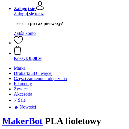
Zaloguj się
Zaloguj się teraz
Jesteś tu
po raz pierwszy?
Załóż konto
Koszyk
0,00 zł
Marki
Drukarki 3D i więcej
Części zamienne i ulepszenia
Filamenty
Żywice
Akcesoria
⚡ Sale
🔥 Nowości
MakerBot
PLA fioletowy