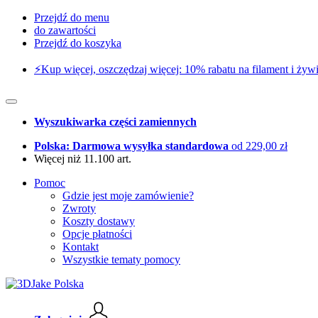
Przejdź do menu
do zawartości
Przejdź do koszyka
⚡️Kup więcej, oszczędzaj więcej: 10% rabatu na filament i żywi
Wyszukiwarka części zamiennych
Polska: Darmowa wysyłka standardowa
od 229,00 zł
Więcej niż 11.100 art.
Pomoc
Gdzie jest moje zamówienie?
Zwroty
Koszty dostawy
Opcje płatności
Kontakt
Wszystkie tematy pomocy