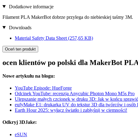
Dodatkowe informacje
Filament PLA MakerBot dobrze przylega do niebieskiej taśmy 3M.
Downloads
Material Safety Data Sheet
(257,65 KB)
Oceń ten produkt
ocen klientów po polski dla MakerBot PLA
Nowe artykułu na blogu:
YouTube Episode: HueForge
Odcinek YouTube: recenzja Anycubic Photon Mono M5s Pro
Ulepszanie małych czcionek w druku 3D: Jak w końcu sprawić, 
eufyMake E1: drukarka UV do tekstur 3D dla twórców i osób
Earth Hour 2025: wyłącz światło i zabłyśnij w ciemności!
Odkryj 3DJake:
eSUN