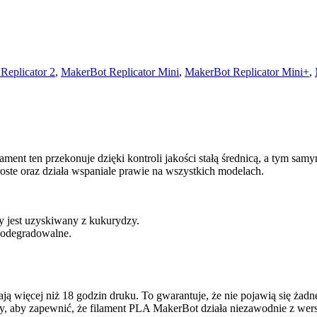
Replicator 2
,
MakerBot Replicator Mini
,
MakerBot Replicator Mini+
,
ent ten przekonuje dzięki kontroli jakości stałą średnicą, a tym samy
ste oraz działa wspaniale prawie na wszystkich modelach.
y jest uzyskiwany z kukurydzy.
biodegradowalne.
więcej niż 18 godzin druku. To gwarantuje, że nie pojawią się żadne 
wy, aby zapewnić, że filament PLA MakerBot działa niezawodnie z wer