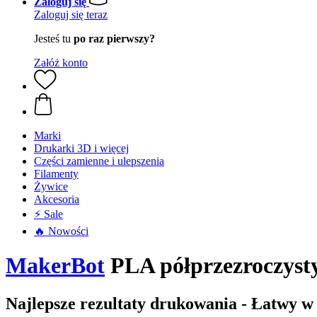
Zaloguj się
Zaloguj się teraz
Jesteś tu
po raz pierwszy?
Załóż konto
Marki
Drukarki 3D i więcej
Części zamienne i ulepszenia
Filamenty
Żywice
Akcesoria
⚡ Sale
🔥 Nowości
MakerBot
PLA półprzezroczysty
Najlepsze rezultaty drukowania - Łatwy w