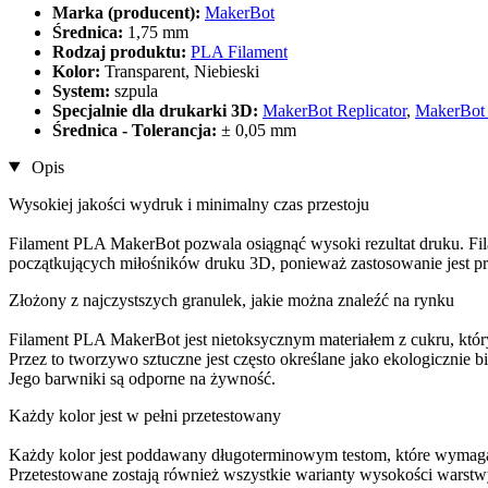
Marka (producent):
MakerBot
Średnica:
1,75 mm
Rodzaj produktu:
PLA Filament
Kolor:
Transparent, Niebieski
System:
szpula
Specjalnie dla drukarki 3D:
MakerBot Replicator
,
MakerBot 
Średnica - Tolerancja:
± 0,05 mm
Opis
Wysokiej jakości wydruk i minimalny czas przestoju
Filament PLA MakerBot pozwala osiągnąć wysoki rezultat druku. Filam
początkujących miłośników druku 3D, ponieważ zastosowanie jest pro
Złożony z najczystszych granulek, jakie można znaleźć na rynku
Filament PLA MakerBot jest nietoksycznym materiałem z cukru, któr
Przez to tworzywo sztuczne jest często określane jako ekologicznie 
Jego barwniki są odporne na żywność.
Każdy kolor jest w pełni przetestowany
Każdy kolor jest poddawany długoterminowym testom, które wymagają 
Przetestowane zostają również wszystkie warianty wysokości warst