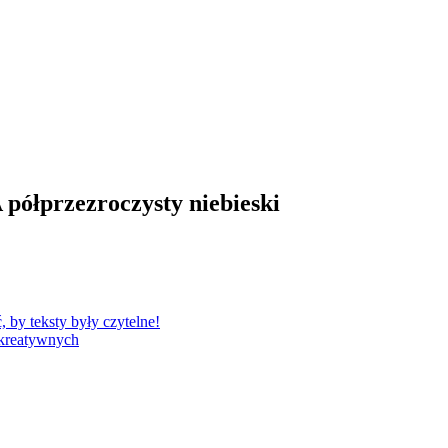
 półprzezroczysty niebieski
by teksty były czytelne!
 kreatywnych