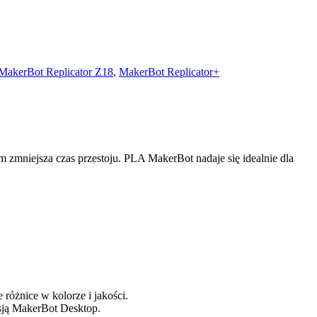
MakerBot Replicator Z18
,
MakerBot Replicator+
m zmniejsza czas przestoju. PLA MakerBot nadaje się idealnie dla
różnice w kolorze i jakości.
sją MakerBot Desktop.