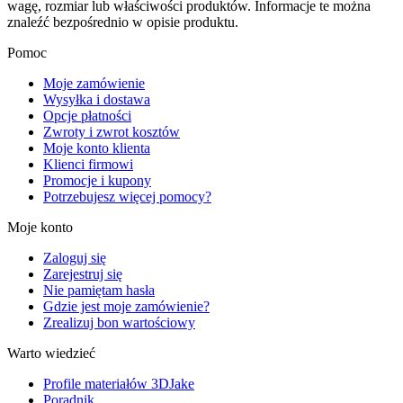
wagę, rozmiar lub właściwości produktów. Informacje te można
znaleźć bezpośrednio w opisie produktu.
Pomoc
Moje zamówienie
Wysyłka i dostawa
Opcje płatności
Zwroty i zwrot kosztów
Moje konto klienta
Klienci firmowi
Promocje i kupony
Potrzebujesz więcej pomocy?
Moje konto
Zaloguj się
Zarejestruj się
Nie pamiętam hasła
Gdzie jest moje zamówienie?
Zrealizuj bon wartościowy
Warto wiedzieć
Profile materiałów 3DJake
Poradnik