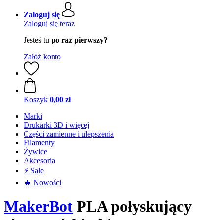
Zaloguj się
Zaloguj się teraz
Jesteś tu
po raz pierwszy?
Załóż konto
Koszyk
0,00 zł
Marki
Drukarki 3D i więcej
Części zamienne i ulepszenia
Filamenty
Żywice
Akcesoria
⚡ Sale
🔥 Nowości
MakerBot
PLA połyskujący