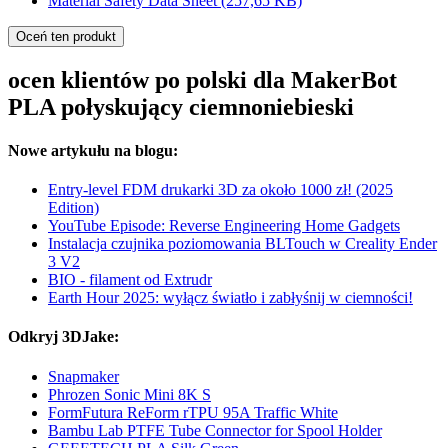
Material Safety Data Sheet
(257,65 KB)
Oceń ten produkt
ocen klientów po polski dla MakerBot
PLA połyskujący ciemnoniebieski
Nowe artykułu na blogu:
Entry-level FDM drukarki 3D za około 1000 zł! (2025
Edition)
YouTube Episode: Reverse Engineering Home Gadgets
Instalacja czujnika poziomowania BLTouch w Creality Ender
3 V2
BIO - filament od Extrudr
Earth Hour 2025: wyłącz światło i zabłyśnij w ciemności!
Odkryj 3DJake:
Snapmaker
Phrozen Sonic Mini 8K S
FormFutura ReForm rTPU 95A Traffic White
Bambu Lab PTFE Tube Connector for Spool Holder