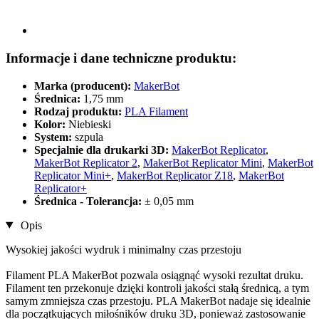
Informacje i dane techniczne produktu:
Marka (producent):
MakerBot
Średnica:
1,75 mm
Rodzaj produktu:
PLA Filament
Kolor:
Niebieski
System:
szpula
Specjalnie dla drukarki 3D:
MakerBot Replicator
,
MakerBot Replicator 2
,
MakerBot Replicator Mini
,
MakerBot
Replicator Mini+
,
MakerBot Replicator Z18
,
MakerBot
Replicator+
Średnica - Tolerancja:
± 0,05 mm
Opis
Wysokiej jakości wydruk i minimalny czas przestoju
Filament PLA MakerBot pozwala osiągnąć wysoki rezultat druku.
Filament ten przekonuje dzięki kontroli jakości stałą średnicą, a tym
samym zmniejsza czas przestoju. PLA MakerBot nadaje się idealnie
dla początkujących miłośników druku 3D, ponieważ zastosowanie