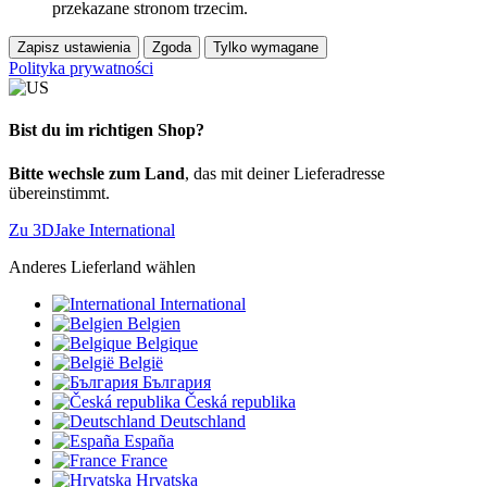
przekazane stronom trzecim.
Zapisz ustawienia
Zgoda
Tylko wymagane
Polityka prywatności
Bist du im richtigen Shop?
Bitte wechsle zum Land
, das mit deiner Lieferadresse
übereinstimmt.
Zu 3DJake International
Anderes Lieferland wählen
International
Belgien
Belgique
België
България
Česká republika
Deutschland
España
France
Hrvatska