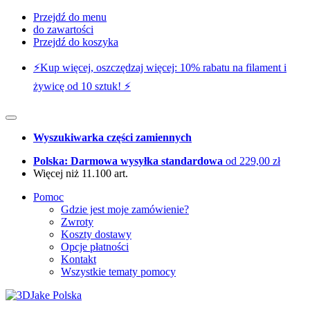
Przejdź do menu
do zawartości
Przejdź do koszyka
⚡️Kup więcej, oszczędzaj więcej: 10% rabatu na filament i
żywicę od 10 sztuk! ⚡️
Wyszukiwarka części zamiennych
Polska: Darmowa wysyłka standardowa
od 229,00 zł
Więcej niż 11.100 art.
Pomoc
Gdzie jest moje zamówienie?
Zwroty
Koszty dostawy
Opcje płatności
Kontakt
Wszystkie tematy pomocy